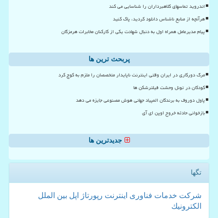
اندروید تماسهای کلاهبرداران را شناسایی می کند
هرآنچه از منابع ناشناس دانلود کردید، پاک کنید
پیام مدیرعامل همراه اول به دنبال شهادت یکی از کارکنان مخابرات هرمزگان
پربحث ترین ها
مرگ دورکاری در ایران وقتی اینترنت ناپایدار متخصصان را ملزم به کوچ کرد
کودکان در تونل وحشت فیلترشکن ها
پاول دوروف به برندگان المپیاد جهانی هوش مصنوعی جایزه می دهد
بازخوانی حادثه خروج اوپن ای آی
جدیدترین ها
تگها
شركت
خدمات
فناوری
اینترنت
رپورتاژ
اپل
بین الملل
الكترونیك