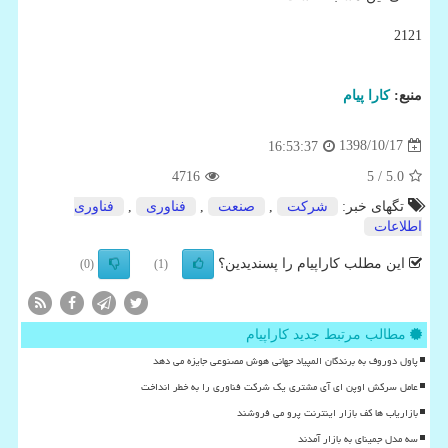
2121
منبع:
كارا پیام
1398/10/17
16:53:37
4716
/ 5
5.0
تگهای خبر:
شركت
,
صنعت
,
فناوری
,
فناوری
اطلاعات
این مطلب کاراپیام را پسندیدین؟
(0)
(1)
مطالب مرتبط جدید کاراپیام
پاول دوروف به برندگان المپیاد جهانی هوش مصنوعی جایزه می دهد
عامل سرکش اوپن ای آی مشتری یک شرکت فناوری را به خطر انداخت
بازاریاب ها کف بازار اینترنت پرو می فروشند
سه مدل جمینای به بازار آمدند