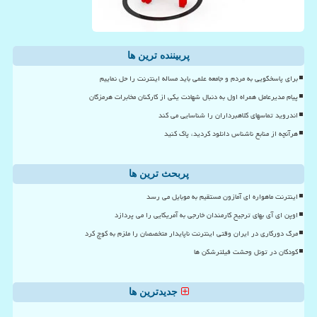
پربیننده ترین ها
برای پاسخگویی به مردم و جامعه علمی باید مساله اینترنت را حل نماییم
پیام مدیرعامل همراه اول به دنبال شهادت یکی از کارکنان مخابرات هرمزگان
اندروید تماسهای کلاهبرداران را شناسایی می کند
هرآنچه از منابع ناشناس دانلود کردید، پاک کنید
پربحث ترین ها
اینترنت ماهواره ای آمازون مستقیم به موبایل می رسد
اوپن ای آی بهای ترجیح کارمندان خارجی به آمریکایی را می پردازد
مرگ دورکاری در ایران وقتی اینترنت ناپایدار متخصصان را ملزم به کوچ کرد
کودکان در تونل وحشت فیلترشکن ها
جدیدترین ها