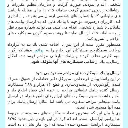
شخصی اقدام نمودند، صورت گرفت و سازمان تنظیم مقررات و
ارتباطات رادیویی تصمیم گرفت سامانه ۱۹۵ را برای مقابله با پیامك
های تبلیغاتی كه با شماره های شخصی ارسال می شوند، راه اندازی
كند. كاربران درصورت مواجهه با پیامك هایی كه به ارسال پیامك های
تبلیغاتی با شماره شخصی اقدام می كنند، می توانند شماره مورد نظر
را به سامانه ۱۹۵ ارسال نمایند تا روند مسدود كردن سیمكارت های
مزاحم را تسریع كنند.
همینطور مقرر است از این پس با اضافه شدن یك بند به قرارداد
دریافت سیمكارت، مشتركان این اجازه را به
اپراتور
بدهند كه اگر با
سیم كارتی تخلف كردند و پیامك تبلیغاتی مزاحم فرستادند، امكان
ارسال پیامك از
تمامی سیمكارت های آنها متوقف شود
.
ارسال پیامك سیمكارت های مزاحم مسدود می شود
در این راستا پیمان قره داغی -مدیركل دفتر حفاظت از حقوق مصرف
كننده رگولاتوری- از مسدودسازی و قطع ۱۴ هزار و ۲۸۹ سیمكارت
ارسال كننده پیامك تبلیغاتی مزاحم در نیمه اول دیماه اطلاع داد و
اظهار داشت: سهم سیمكارت های اپراتورهای تلفن همراه در ارسال
پیامك تبلیغاتی مزاحم متفاوت می باشد اما امكان ارسال پیامك برای
همه آنها مسدود شده است.
وی با بیان این كه بیشترین تعداد سیمكارت های مسدودشده مربوط
به اپراتور ایرانسل است، اضافه كرد: در این بازه زمانی حدود ۹۲۹۵
سیمكارت ایرانسل مسدود شده است كه این آمار نشان داده است