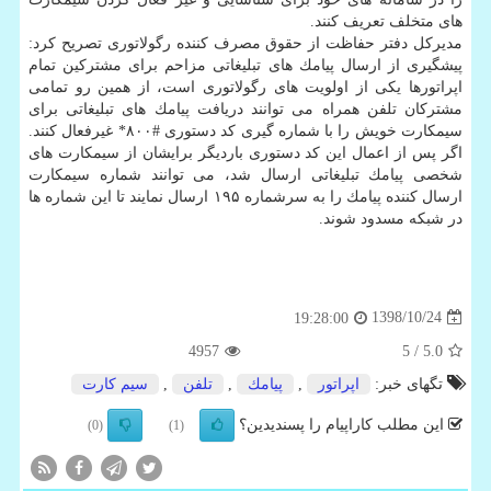
های متخلف تعریف كنند.
مدیركل دفتر حفاظت از حقوق مصرف كننده رگولاتوری تصریح كرد:
پیشگیری از ارسال پیامك های تبلیغاتی مزاحم برای مشتركین تمام
اپراتورها یكی از اولویت های رگولاتوری است، از همین رو تمامی
مشتركان تلفن همراه می توانند دریافت پیامك های تبلیغاتی برای
سیمكارت خویش را با شماره گیری كد دستوری #۸۰۰* غیرفعال كنند.
اگر پس از اعمال این كد دستوری باردیگر برایشان از سیمكارت های
شخصی پیامك تبلیغاتی ارسال شد، می توانند شماره سیمكارت
ارسال كننده پیامك را به سرشماره ۱۹۵ ارسال نمایند تا این شماره ها
در شبكه مسدود شوند.
1398/10/24
19:28:00
4957
/ 5
5.0
تگهای خبر:
اپراتور
,
پیامك
,
تلفن
,
سیم­ كارت
این مطلب کاراپیام را پسندیدین؟
(0)
(1)