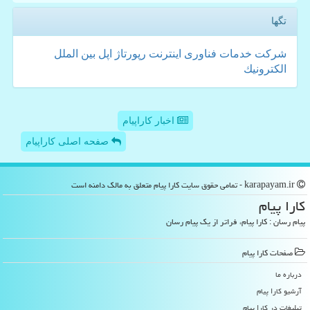
تگها
شركت
خدمات
فناوری
اینترنت
رپورتاژ
اپل
بین الملل
الكترونیك
اخبار کاراپیام
صفحه اصلی کاراپیام
karapayam.ir - تمامی حقوق سایت كارا پیام متعلق به مالک دامنه است
كارا پیام
پیام رسان : کارا پیام، فراتر از یک پیام رسان
صفحات كارا پیام
درباره ما
آرشیو كارا پیام
تبلیغات در كارا پیام