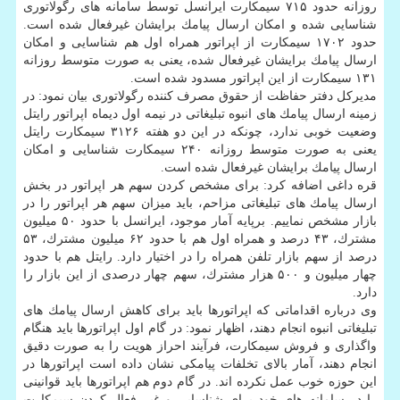
روزانه حدود ۷۱۵ سیمكارت ایرانسل توسط سامانه های رگولاتوری
شناسایی شده و امكان ارسال پیامك برایشان غیرفعال شده است.
حدود ۱۷۰۲ سیمكارت از اپراتور همراه اول هم شناسایی و امكان
ارسال پیامك برایشان غیرفعال شده، یعنی به صورت متوسط روزانه
۱۳۱ سیمكارت از این اپراتور مسدود شده است.
مدیركل دفتر حفاظت از حقوق مصرف كننده رگولاتوری بیان نمود: در
زمینه ارسال پیامك های انبوه تبلیغاتی در نیمه اول دیماه اپراتور رایتل
وضعیت خوبی ندارد، چونكه در این دو هفته ۳۱۲۶ سیمكارت رایتل
یعنی به صورت متوسط روزانه ۲۴۰ سیمكارت شناسایی و امكان
ارسال پیامك برایشان غیرفعال شده است.
قره داغی اضافه كرد: برای مشخص كردن سهم هر اپراتور در بخش
ارسال پیامك های تبلیغاتی مزاحم، باید میزان سهم هر اپراتور را در
بازار مشخص نماییم. برپایه آمار موجود، ایرانسل با حدود ۵۰ میلیون
مشترك، ۴۳ درصد و همراه اول هم با حدود ۶۲ میلیون مشترك، ۵۳
درصد از سهم بازار تلفن همراه را در اختیار دارد. رایتل هم با حدود
چهار میلیون و ۵۰۰ هزار مشترك، سهم چهار درصدی از این بازار را
دارد.
وی درباره اقداماتی كه اپراتورها باید برای كاهش ارسال پیامك های
تبلیغاتی انبوه انجام دهند، اظهار نمود: در گام اول اپراتورها باید هنگام
واگذاری و فروش سیمكارت، فرآیند احراز هویت را به صورت دقیق
انجام دهند، آمار بالای تخلفات پیامكی نشان داده است اپراتورها در
این حوزه خوب عمل نكرده اند. در گام دوم هم اپراتورها باید قوانینی
را در سامانه های خود برای شناسایی و غیر فعال كردن سیمكارت