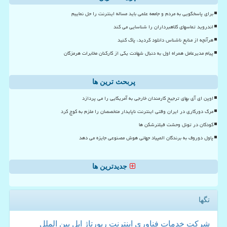
برای پاسخگویی به مردم و جامعه علمی باید مساله اینترنت را حل نماییم
اندروید تماسهای کلاهبرداران را شناسایی می کند
هرآنچه از منابع ناشناس دانلود کردید، پاک کنید
پیام مدیرعامل همراه اول به دنبال شهادت یکی از کارکنان مخابرات هرمزگان
پربحث ترین ها
اوپن ای آی بهای ترجیح کارمندان خارجی به آمریکایی را می پردازد
مرگ دورکاری در ایران وقتی اینترنت ناپایدار متخصصان را ملزم به کوچ کرد
کودکان در تونل وحشت فیلترشکن ها
پاول دوروف به برندگان المپیاد جهانی هوش مصنوعی جایزه می دهد
جدیدترین ها
تگها
شركت
خدمات
فناوری
اینترنت
رپورتاژ
اپل
بین الملل