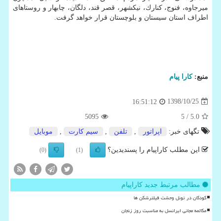
میرجاوه، فنوج، كنارك، نیكشهر، قصر قند، دلگان، چابهار و روستاهای
اطراف استان سیستان و بلوچستان قرار خواهد گرفت.
منبع:
كارا پیام
1398/10/25
16:51:12
5095
/ 5
5.0
تگهای خبر:
اپراتور
,
تلفن
,
سیم­ كارت
,
موبایل
این مطلب کاراپیام را پسندیدین؟
(0)
(1)
مطالب مرتبط جدید کاراپیام
کودکان در تونل وحشت فیلترشکن ها
مکالمه مجانی ایرانسل به مناسبت روز زنجان