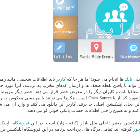
لی
بانك
ها انجام می شود؛ اما هر جا كه
كاربر
باید اطلاعات شخصی مانند رمز 
 تواند با یافتن نقطه ضعف ها و ارسال كدهای مخرب به برنامه، آنرا مورد حم
تعاقبا بانك و كابران دیگر را در معرض خطر قرار می دهد. خطر دیگر مربوط به
اپلیكیشن های غیر رسمی است. از آنجایی كه اندروید یك پلتفورد كد باز یا Open Source است، هكرها می توانند با مهندس
 بجای اپلیكیشن اصلی جا بزنند. كاربر آنرا دانلود می كنند و وارد آن می شو
نند و به همین راحتی اطلاعات حساب بانكی خودرا لو می دهند.
فروشگاه
، اپلیك
وز
گرفته اند. تمامی درگاه های پرداخت برنامه در این فروشگاه اپلیكیشن ب