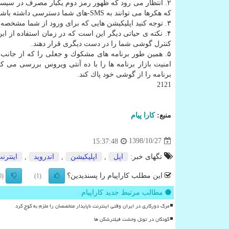
۲. انتظار می رود كه ظهور رمز دوم یكبار مصرف در سیستم
كه هكرها می توانند به SMS-های شما دسترسی داشته باشند؛ پس پس از استفاده از كدهای یكبار مصرف آنها را پاك كنید.
۳. توجه كنید اپلیكیشن هایی كه برای ورود از شما مشخصه های شخصی مانند اسكن چهره و یا اثر انگشت تان را می خواهند امن تر از بقیه هستند.
كنترل گوشی شما را در دست دیگری قرار دهند.
۵. همین طور برنامه های مشكوك و جعلی را كه از جانب سپر امنیت بازار اعلام می شوند پاك كنید تا امنیت
امنیت بازار برنامه ها را با ده آنتی ویروس بررسی می ك
برنامه را از گوشی خود پاك كند.
2121
منبع:
كارا پیام
1398/10/27
15:37:48
تگهای خبر:
اپل
,
اپلیكیشن
,
اندروید
,
اینترن
این مطلب کاراپیام را پسندیدین؟
(0)
(1)
مطالب مرتبط جدید کاراپیام
مرگ دورکاری در ایران وقتی اینترنت ناپایدار متخصصان را ملزم به کوچ کرد
کودکان در تونل وحشت فیلترشکن ها