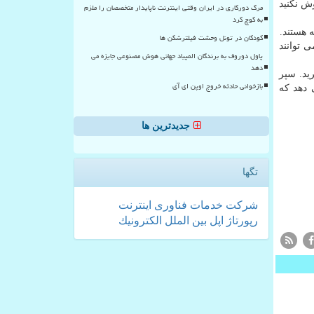
ش نكنید
مرگ دورکاری در ایران وقتی اینترنت ناپایدار متخصصان را ملزم
به کوچ کرد
کودکان در تونل وحشت فیلترشکن ها
ا نباید از فیلترشكن استفاده كنید. این برنامه ها با تغییر IP شما، می توانند
پاول دوروف به برندگان المپیاد جهانی هوش مصنوعی جایزه می
دهد
رید. سپر
بازخوانی حادثه خروج اوپن ای آی
 دهد كه
جدیدترین ها
تگها
شركت
خدمات
فناوری
اینترنت
رپورتاژ
اپل
بین الملل
الكترونیك