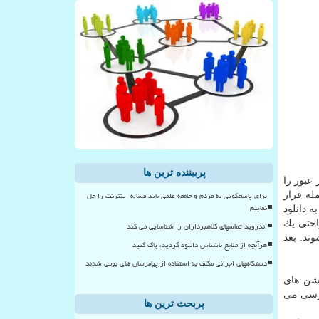
پربیننده ترین ها
عبور را
برای پاسخگویی به مردم و جامعه علمی باید مساله اینترنت را حل
له قرار
نماییم
 دانلود
ی معكوس به راحتی یك
اندروید تماسهای کلاهبرداران را شناسایی می کند
ند. بعد
هرآنچه از منابع ناشناس دانلود کردید، پاک کنید
دستگاههای اجرائی مکلف به استفاده از پیامرسان های بومی شدند
یشن های
ررسی می
پربحث ترین ها