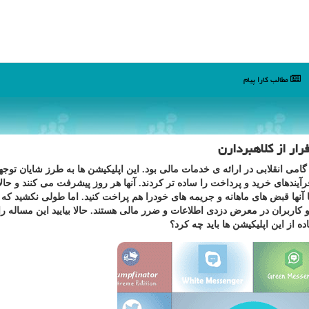
مطالب كارا پیام
رار از كلاهبردارن
گامی انقلابی در ارائه ی خدمات مالی بود. این اپلیكیشن ها به طرز شایان توج
آیندهای خرید و پرداخت را ساده تر كردند. آنها هر روز پیشرفت می كنند و حال
با آنها قبض های ماهانه و جریمه های خودرا هم پراخت كنید. اما طولی نكشید كه 
 و كاربران در معرض دزدی اطلاعات و ضرر مالی هستند. حالا بیایید این مساله را
ه از این اپلیكیشن ها باید چه كرد؟