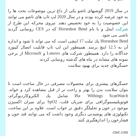
در سال 2019 گوشیهای تاشو یكی از داغ ترین موضوعات بحث ها را
به خود عرضه كرده بودند و در سال 2020 لپ تاپ های تاشو می توانند
این خصوصیت را به خود تخصیص دهند. نیروی محركه این طرح از
شركت
اینتل و با نام Horseshoe Bend كه در CES رونمایی گردید
ناشی می شود.
Horseshoe Bend یك تبلت 17 اینچی است كه می تواند تا شود و اندازه
آن به 12.5 اینچ برسد. همینطور این لپ تاپ قابلیت اتصال كیبورد
جداگانه را دارد. همینطور شركت های Lenovo و Microsoft از برخی
نمونه های مشابه در ماه های گذشته رونمایی كردند.
حسگرهای جدید برای بهبود سلامت
حسگرهای بیشتری برای محصولات مصرفی در حال ساخت است تا
بتوان سلامت بدن را بهتر و راحت تر از قبل مشاهده كرد و خواند.
Withings ScanWatch حالا شامل یك الكتروكاردیوگرام،
فوتوپلتیسموگرافی برای ضربان قلب، SpO2 برای میزان اكسیژن
موجود در خون و تحلیلگر دقیق تر خواب است. علاوه بر این ساعت،
تكنولوژی های پوشیدنی دیگری وجود داشت كه می توانند قند خون و
فشارخون را اندازهگیری كنند.
cnet.com