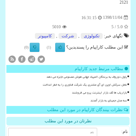
2121
1398/11/04
16:31:15
5010
/ 5
5.0
تگهای خبر:
تكنولوژی
,
شركت
,
كامپیوتر
این مطلب کاراپیام را پسندیدین؟
(0)
(1)
مطالب مرتبط جدید کاراپیام
پاول دوروف به برندگان المپیاد جهانی هوش مصنوعی جایزه می دهد
عامل سرکش اوپن ای آی مشتری یک شرکت فناوری را به خطر انداخت
بازاریاب ها کف بازار اینترنت پرو می فروشند
سه مدل جمینای به بازار آمدند
نظرات بینندگان کاراپیام در مورد این مطلب
نظرتان در مورد این مطلب
نام: