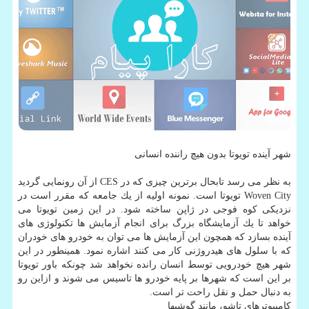
شهر آینده تویوتا بدون هیچ راننده انسانی
به نظر می رسد تابحال برترین چیزی كه در CES از آن رونمایی گردید
Woven City تویوتا است. نمونه اولیه از یك جامعه كه مقرر است در
نزدیكی كوه فوجی در ژاپن ساخته شود. در این زمین تویوتا می
خواهد تا یك آزمایشگاه بزرگ برای انجام آزمایش ها تكنولوژی های
آینده بسازد كه همچون این آزمایش ها می توان به خودرو های خودران
كه با سلول های هیدروژنی كار می كنند اشاره نمود. همینطور در این
شهر هیچ خودرویی توسط انسان رانده نخواهد شد چونكه باور تویوتا
بر این است كه شهرها بر پایه خودرو ها تاسیس می شوند و ازاین رو
به دنبال حمل و نقل راحت تر است.
كامپیوترهای تاشو، مانند گوشیها