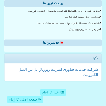
پربحث ترین ها
مرگ دورکاری در ایران وقتی اینترنت ناپایدار متخصصان را ملزم به کوچ کرد
کودکان در تونل وحشت فیلترشکن ها
پاول دوروف به برندگان المپیاد جهانی هوش مصنوعی جایزه می دهد
بازخوانی حادثه خروج اوپن ای آی
جدیدترین ها
تگها
شركت
خدمات
فناوری
اینترنت
رپورتاژ
اپل
بین الملل
الكترونیك
اخبار کاراپیام
صفحه اصلی کاراپیام