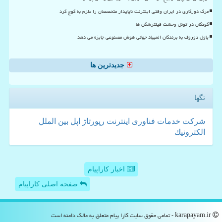
مرگ دورکاری در ایران وقتی اینترنت ناپایدار متخصصان را ملزم به کوچ کرد
کودکان در تونل وحشت فیلترشکن ها
پاول دوروف به برندگان المپیاد جهانی هوش مصنوعی جایزه می دهد
جدیدترین ها
تگها
شركت
خدمات
فناوری
اینترنت
رپورتاژ
اپل
بین الملل
الكترونیك
اخبار کاراپیام
صفحه اصلی کاراپیام
karapayam.ir - تمامی حقوق سایت كارا پیام متعلق به مالک دامنه است