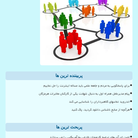
پربیننده ترین ها
برای پاسخگویی به مردم و جامعه علمی باید مساله اینترنت را حل نماییم
پیام مدیرعامل همراه اول به دنبال شهادت یکی از کارکنان مخابرات هرمزگان
اندروید تماسهای کلاهبرداران را شناسایی می کند
هرآنچه از منابع ناشناس دانلود کردید، پاک کنید
پربحث ترین ها
اوپن ای آی بهای ترجیح کارمندان خارجی به آمریکایی را می پردازد