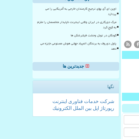
اوپن ای آی بهای ترجیح کارمندان خارجی به آمریکایی را می
پردازد
مرگ دورکاری در ایران وقتی اینترنت ناپایدار متخصصان را ملزم
به کوچ کرد
کودکان در تونل وحشت فیلترشکن ها
پاول دوروف به برندگان المپیاد جهانی هوش مصنوعی جایزه می
دهد
جدیدترین ها
تگها
شركت
خدمات
فناوری
اینترنت
رپورتاژ
اپل
بین الملل
الكترونیك