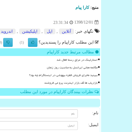
منبع:
كارا پیام
1398/12/01
23:31:34
تگهای خبر:
آنلاین
,
اپل
,
اپلیكیشن
,
اندروید
این مطلب کاراپیام را پسندیدین؟
(0)
(1)
مطالب مرتبط جدید کاراپیام
استارلینک در عراق رسما فعال شد
مکالمه مجانی ایرانسل به مناسبت روز زنجان
ببینید ماجرای فروش قطره بیهوشی در اینستاگرام چه بود؟
بازاریاب ها کف بازار اینترنت پرو می فروشند
نظرات بینندگان کاراپیام در مورد این مطلب
نام:
ایمیل: