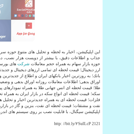
این اپلیكیشن، اخبار به لحظه و تحلیل های متنوع حوزه سر
جذاب و اطلاعات دقیق، با بیشتر از دویست هزار نصب، در
حوزه بازار سهام به همراه حجم معاملات
شركت
های بورس
ارز دیجیتال؛ قیمت لحظه ای تمامی ارزهای دیجیتال و جدیدت
بانك؛ به روزترین اخبار بانكهای ایران و اطلاع از جدیدترین 
اوراق بدهی؛ اطلاعات معاملات روزانه اوراق بدهی و وضعیت
طلا؛ قیمت لحظه ای انس جهانی طلا به همراه نمودارهای پیشرفته تحلیلی
سكه؛ قیمت لحظه ای انواع سكه در بازار ایران به همراه تحل
فلزات؛ قیمت لحظه ای به همراه جدیدترین اخبار و تحلیل های
نفت و مشتقات؛ قیمت لحظه ای نفت، بنزین و گاز در بازارها
اپلیكیشن سیگنال، با قابلیت نصب بر روی سیستم های اندروید و iOS، بوسیله این آدرس قابل دستی
http: //bit.ly/۲SuILcP 2121