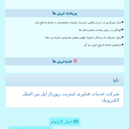
پربحث ترین ها
مرگ دورکاری در ایران وقتی اینترنت ناپایدار متخصصان را ملزم به کوچ کرد
کودکان در تونل وحشت فیلترشکن ها
پاول دوروف به برندگان المپیاد جهانی هوش مصنوعی جایزه می دهد
بازخوانی حادثه خروج اوپن ای آی
جدیدترین ها
تگها
شركت
خدمات
فناوری
اینترنت
رپورتاژ
اپل
بین الملل
الكترونیك
اخبار کاراپیام