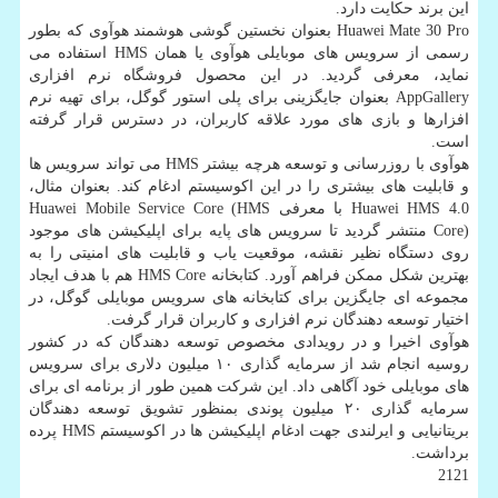
این برند حكایت دارد.
Huawei Mate 30 Pro بعنوان نخستین گوشی هوشمند هوآوی كه بطور
رسمی از سرویس های موبایلی هوآوی یا همان HMS استفاده می
نماید، معرفی گردید. در این محصول فروشگاه نرم افزاری
AppGallery بعنوان جایگزینی برای پلی استور گوگل، برای تهیه نرم
افزارها و بازی های مورد علاقه كاربران، در دسترس قرار گرفته
است.
هوآوی با روزرسانی و توسعه هرچه بیشتر HMS می تواند سرویس ها
و قابلیت های بیشتری را در این اكوسیستم ادغام كند. بعنوان مثال،
Huawei HMS 4.0 با معرفی Huawei Mobile Service Core (HMS
Core) منتشر گردید تا سرویس های پایه برای اپلیكیشن های موجود
روی دستگاه نظیر نقشه، موقعیت یاب و قابلیت های امنیتی را به
بهترین شكل ممكن فراهم آورد. كتابخانه HMS Core هم با هدف ایجاد
مجموعه ای جایگزین برای كتابخانه های سرویس موبایلی گوگل، در
اختیار توسعه دهندگان نرم افزاری و كاربران قرار گرفت.
هوآوی اخیرا و در رویدادی مخصوص توسعه دهندگان كه در كشور
روسیه انجام شد از سرمایه گذاری ۱۰ میلیون دلاری برای سرویس
های موبایلی خود آگاهی داد. این شركت همین طور از برنامه ای برای
سرمایه گذاری ۲۰ میلیون پوندی بمنظور تشویق توسعه دهندگان
بریتانیایی و ایرلندی جهت ادغام اپلیكیشن ها در اكوسیستم HMS پرده
برداشت.
2121