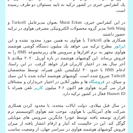
یك كنفرانس خبری در كشور تركیه به تایید مسئولان دو طرف رسیده
است.
در این كنفرانس خبری، Murat Erkan بعنوان مدیرعامل Turkcell و
Seth Wang مدیر گروه محصولات الكترونیكی مصرفی هوآوی در تركیه
حضور داشتند.
همكاری های Turkcell با هوآوی به همین مورد محدود نشده و این
اپراتور
مطرح تركیه می خواهد یك میلیون دستگاه گوشی هوشمند
هوآوی مجهز به نرم افزارها و سرویس های زیرمجموعه HMS را به
فروش برساند. این گوشیهای هوشمند در بازه آوریل ۲۰۲۰ میلادی تا
آخر سال بعد در اختیار كاربران قرار خواهد گرفت. در این راستا،
ادغام HMS با حدود ۳۰ اپلیكیشن تلفن همراه، توسط متخصصان
Turkcell شروع شده است. گوشیهای هوشمند آماده شده با این سبك
و سیاق، در
فروشگاه
ها و بطور آنلاین در اختیار خریداران و مشتاقان
قرار می گیرند. هوآوی هم اكنون ۴.۶ میلیون
كاربر
تلفن همراه با
Huawei ID فعال در كشور تركیه دارد.
در سال قبل میلادی، دولت ایالات متحده، با محدود كردن همكاری
شركت های آمریكایی با هوآوی، موجب شد هوآوی اكوسیستم نرم
افزاری توسعه یافته توسط خودرا جایگزین سرویس های موبایلی
گوگل كند. این در حالیست كه آمار و ارقام انتشار یافته از میزان
فروش گوشیهای هوشمند هوآوی در سراسر جهان، از وضعیت مناسب