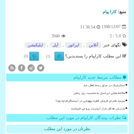
منبع:
كارا پیام
1398/12/07
11:36:54
3940
/ 5
5.0
تگهای خبر:
آنلاین
,
اپراتور
,
اپل
,
اپلیكیشن
این مطلب کاراپیام را پسندیدین؟
(0)
(1)
مطالب مرتبط جدید کاراپیام
استارلینک در عراق رسما فعال شد
مکالمه مجانی ایرانسل به مناسبت روز زنجان
ببینید ماجرای فروش قطره بیهوشی در اینستاگرام چه بود؟
بازاریاب ها کف بازار اینترنت پرو می فروشند
نظرات بینندگان کاراپیام در مورد این مطلب
نظرتان در مورد این مطلب