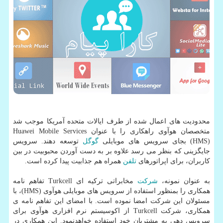
محدودیت های اعمال شده از طرف ایالات متحده آمریكا موجب شد
متخصصان هوآوی راهكاری را با عنوان Huawei Mobile Services
(HMS) بجای سرویس های موبایلی
گوگل
توسعه دهند. سرویس
جایگزینی كه بنظر می رسد علاوه بر به دست آوردن محبوبیت در بین
كاربران، برای اپراتورهای
تلفن
همراه هم جذابیت پیدا كرده است.
به عنوان نمونه،
شركت
مخابراتی تركیه ای Turkcell تفاهم نامه
همكاری را بمنظور استفاده از سرویس های موبایلی هوآوی (HMS)، با
مسئولان این شركت امضا نموده است. با امضای این تفاهم نامه ی
همكاری، شركت Turkcell از اكوسیستم نرم افزاری هوآوی برای
سرویس دهی به مشتریان خود استفاده خواهدنمود. این همكاری در