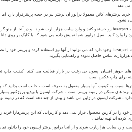
 می دهد.
خرید پرینترهای کانن معمولا درایور آن پرینتر نیز در جعبه پرینترقرار دارد اما 
ده نشود.
مه
hezarpart
رو جستجو کنید و وارد سایت هزار پارت شوید . و در آنجا از منو گزین
د را وارد کنید . سپل درایور شما نمایش داده می شود که با کلیک بر روی دانلو
ت
hezarpart
وجود دارد که می توانید از آنها نیز استفاده کرده و پرینتر خود را نص
هزارپارت تماس حاصل نموده و راهنمایی بگیرید.
ر های جوهر افشان اپسون بی رغیب در بازار فعالیت می کنند کیفیت چاپ تص
زینه برای چاپ عکس است .
ینترها نسبت به کیفیت آنها بسیار معقول به صرفه است ، جالب است بدانید که پ
 برند های ممکن در زمینه پرینتر است ، شرکت اپسون با ویدیو پروژکتور بسیا
 دارد ، شرکت اپسون در ژاپن می باشد و بیش از چند دهه است که در زمینه تولی
ود را در کارتن محصول قرار نمی دهد و کاربرانی که این پرینترهارا خریداری
 کرده اند تهیه نمایند .
 وارد سایت هزارپارت شوند و از آنجا درایور پرینتر اپسون خود را دانلود نمایین