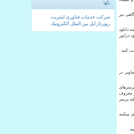
تگها
گاهی نیز
شركت
خدمات
فناوری
اینترنت
رپورتاژ
اپل
بین الملل
الكترونیك
ه دانلود
د درایور
ب کنید .
اویر در
رینترهای
ر معروف
د پرینتر
 میکنند
د .