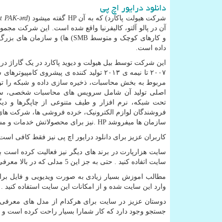
دانلود درایور اچ پی
شرکت هیولت پاکارد
(
که به آن
HP
گفته میشود
)
t PAK-ərd
آن در پالو آلتو، کالیفرنیا واقع شده است. این شرکت م
و کارهای کوچک و متوسط
(SMB
ها) و سازمان های بزر
داده است.
این شرکت توسط بیل هیولت و دیوید پاکارد در یک گاراژ در پ
۲۰۰۷ تا نیمه ی ۲۰۱۳ تولید کننده ی پیشروی کامپیوترهای شخصی در دنیا بود که بعد از آن برند لنوو از
مربوط به بخش محاسبات، ذخیره سازی داده و شبکه را تول
اصلی تولید آن شامل سرویس های محاسبات شخصی، سرور
تحت شبکه، نرم افزار و طیف متنوعی از چاپگرها و دی
فروشندگان لوازم الکترونیک، خرده فروشی ها، شرکت های
سازمان ها میفروشد
. HP
نیز برای محصولاتش خدمات و مشاو
کاربران عزیز برای دانلود درایور اچ پی نیز فقط کافی است 
سایت هزارپارت در برند های دیگر نیز فعالیت کرده است
سایت اتفاده کنید . حتی به جز این 5 مدلی که در بالا معرفی کردیم مدل های دیگر و حتی پروژه های دیگر نیز در این سایت وجود دارد.
مطالب اموزش بسیار زیادی به صورت ویدیویی و فایل بر
وارد این سایت شده و از امکانات این سایت استفاده کنید .
دوستان عزیز در سایت برای هرکدام از مدل های معرفی ش
جستجو وجود دارد که کار شمارا بسیار راحت کرده است و ف