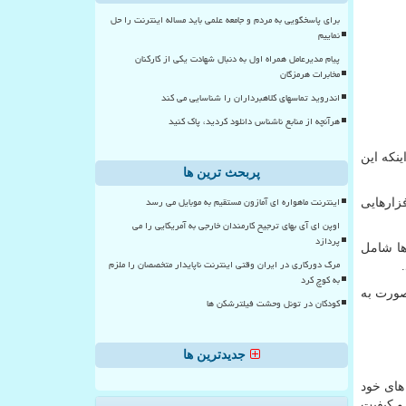
برای پاسخگویی به مردم و جامعه علمی باید مساله اینترنت را حل
نماییم
پیام مدیرعامل همراه اول به دنبال شهادت یکی از کارکنان
مخابرات هرمزگان
اندروید تماسهای کلاهبرداران را شناسایی می کند
هرآنچه از منابع ناشناس دانلود کردید، پاک کنید
نکه این
پربحث ترین ها
اینترنت ماهواره ای آمازون مستقیم به موبایل می رسد
زارهایی
اوپن ای آی بهای ترجیح کارمندان خارجی به آمریکایی را می
پردازد
ها شامل
مرگ دورکاری در ایران وقتی اینترنت ناپایدار متخصصان را ملزم
به کوچ کرد
صورت به
کودکان در تونل وحشت فیلترشکن ها
جدیدترین ها
های خود
 و کیفیت