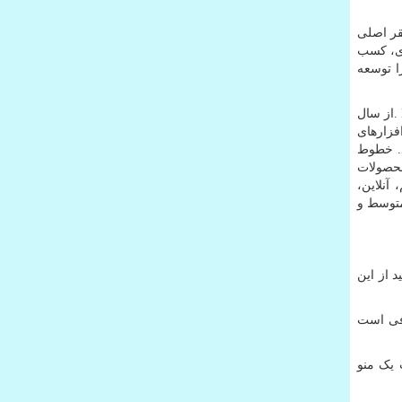
قر اصلی
ری، کسب
ا توسعه
.
از سال
فزارهای
د. خطوط
حصولات
آنلاین،
متوسط و
د از این
افی است
 یک منو