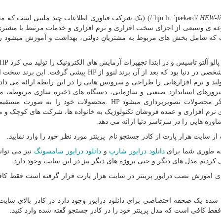
HEW-li
) (/ˈhjuːlɪt ˈpækərd/
یک شرکت فناوری اطلاعات چند ملیتی است که م
جموعه ی وسیعی از اجزای سخت افزاری و نرم افزاری و خدمات مرتبط با مشت
گ که شامل بخش های مربوط به مشتریانِ دولتی، بهداشت و آموزش میشود ر
الو آلتو تاسیس و در ابتدا تجهیزات آزمایش های الکترونیک را تولید می کرد
 HP
HP
پیشی گرفت. این برند سخت ا
ید و نرم افزارهایی را طراحی و سرویس هایی را در این رابطه ارائه می دا
های استاندارد صنعتی و سازمانی، دستگاه های ذخیره سازی مربوطه، م
گر محصولات تصویرپردازی میشود
. HP
محصولات خود را به صورت مستقیم، 
 نرم افزاری و عمده فروشان تکنولوژیک به خانواده ها، شرکت های کوچک و 
ره هایی را در سرتاسر دنیا ارائه می دهد.
از سایت هزار پارت از کادر جستجو نام پرینتر مورد نظر خود را وارد نمایید.
 به طوری شما برای
دانلود درایور شارپ
و
دانلود درایور سامسونگ
نیز می توانی
ای اموزش نصب درایور پرینتر در سایت هزار پارت قرار گرفته است فقط ک
ده یک صحفه اختصاصی برای دانلود درایور وجود دارد در کادر بالای سایت
قط کافی است که مدل پرینتر خود را در کادر جستجو گفته شده وارد کنید.