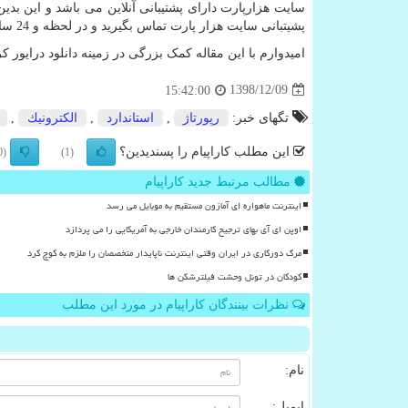
سایت هزارپارت دارای پشتیبانی آنلاین می باشد و این بد
پشیتبانی سایت هزار پارت تماس بگیرید و در لحظه و 24 ساعته درایورپرینتر خود را دانلود و نصب کنید
امیدوارم با این مقاله کمک بزرگی در زمینه دانلود درایور ک
1398/12/09
15:42:00
تگهای خبر:
رپورتاژ
,
استاندارد
,
الكترونیك
,
این مطلب کاراپیام را پسندیدین؟
(0)
(1)
مطالب مرتبط جدید کاراپیام
اینترنت ماهواره ای آمازون مستقیم به موبایل می رسد
اوپن ای آی بهای ترجیح کارمندان خارجی به آمریکایی را می پردازد
مرگ دورکاری در ایران وقتی اینترنت ناپایدار متخصصان را ملزم به کوچ کرد
کودکان در تونل وحشت فیلترشکن ها
نظرات بینندگان کاراپیام در مورد این مطلب
نام:
ایمیل: