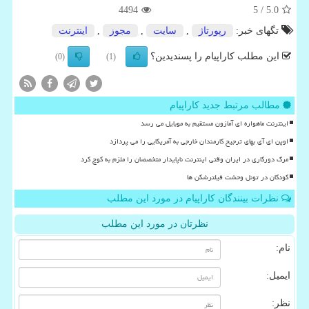
4494
/ 5
5.0
تگهای خبر:
رپورتاژ
,
سایت
,
مجوز
,
اینترنت
این مطلب کاراپیام را پسندیدین؟
(0)
(1)
مطالب مرتبط جدید کاراپیام
اینترنت ماهواره ای آمازون مستقیم به موبایل می رسد
اوپن ای آی بهای ترجیح کارمندان خارجی به آمریکایی را می پردازد
مرگ دورکاری در ایران وقتی اینترنت ناپایدار متخصصان را ملزم به کوچ کرد
کودکان در تونل وحشت فیلترشکن ها
نظرات بینندگان کاراپیام در مورد این مطلب
نظرتان در مورد این مطلب
نام:
ایمیل:
نظر: