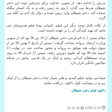
پدرش را ادامه دهد. از سویی خداوند برای پذیرفتن توبه این دختر
شیطان شرط می گذارد تا وی به زمین رفته و به یک انسان بیگناه
سجده کند. دختر شیطان وارد زمین شده و دنبال یک آدم بی گناه می
گردد… .
از نکات قابل توجه دیگر این فیلم، کمپانی پوجا فیلم هندوستان می
باشد که تهیه کنندگی آن را بر عهده داشته است.
سلام بمبئی 2 با نام فرعی دختر شیطان از 10 تیر 96 بود که از سویی
وزارت ارشاد، پروانه ساخت گرفت! سپس از تاریخ 9 بهمن 96 نیز از
سوی دولت هند موفق به پروانه و مجوز ساخت شد. در نهایت 13
اسپند ماه 96 بود که جلوی دوربین رفته، سپس 15 خرداد 98 به روی
پرده سینماهای ایرانی رسید و اینک در یک قدمی پخش در شبکه
نماایش خانگی قرار دارد.
شما می توانید فیلم کمدی و طنز بسیار جذاب دختر شیطان را از لینک
زیر و در وبسایت کول دانلود، دریافت نمایید:
دانلود فیلم دختر شیطان
1398/12/10
16:10:20