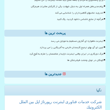
پیام مدیرعامل همراه اول به دنبال شهادت یکی از کارکنان مخابرات هرمزگان
اندروید تماسهای کلاهبرداران را شناسایی می کند
هرآنچه از منابع ناشناس دانلود کردید، پاک کنید
پربحث ترین ها
اینترنت ماهواره ای آمازون مستقیم به موبایل می رسد
اوپن ای آی بهای ترجیح کارمندان خارجی به آمریکایی را می پردازد
مرگ دورکاری در ایران وقتی اینترنت ناپایدار متخصصان را ملزم به کوچ کرد
کودکان در تونل وحشت فیلترشکن ها
جدیدترین ها
تگها
شركت
خدمات
فناوری
اینترنت
رپورتاژ
اپل
بین الملل
الكترونیك