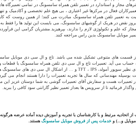
مترهای مجاز و استاندارد در تعمیر تلفن همراه سامسونگ در تمامی تعمیرگاه ه
یرکاران فعال در مرکزها غیر اعتباری ، بی هیچ علم تخصصی و آکادمیک و تنها 
بت به تعمیر تلفن همراه سامسونگ مبادرت می کنند؛ از همین روست که کا
روز نقض در هریک از گوشیهای سامسونگ، می بایست این تولید ها را فقط به 
مجاز که علم و تکنولوژی لازم را ندارند، بپرهیزید.مشتریان گرامی این فرآورده 
یر موبایل سامسونگ بدین راس مراجعه کنند.
از قسمت های متنوعی تشکیل شده می باشد. تاچ و ال سی دی موبایل سامس
به حساب می آید. تعمیرات تاچ و ال سی دی تلفن همراه سامسونگ با قطعات 
ی نظیر سوپور آمولد،
IPS
،
TFT
و
…
از اشکال ال سی دی های سامسونگ هس
سیله مهندسانی که سال ها تجربه تعمیرات را دارا هستند انجام می گیرد.
ر تعمیرات هست و سفارش آقای تعمیرات گوشی به شما دوستان عزیز این می
ار فرمائید تا از سرویس ها بعداز تعمیر نظیر گارانتی سود کافی را ببرید.
از
اتحادیه
مرتبط
و
با
کارشناسان
با
تجربه
و
آموزش
دیده
آماده
عرضه
هرگونه
موبایل و...) و
خدمات پس از فروش موبایل سامسونگ
هستند.