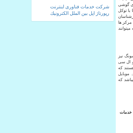
ای گوشی
شركت
خدمات
فناوری
اینترنت
با توکل
رپورتاژ
اپل
بین الملل
الكترونیك
رشناسان
مرکز ها
میتوانند
ونگ نیز
و ال سی
تند که
 موبایل
باشد که
خدمات