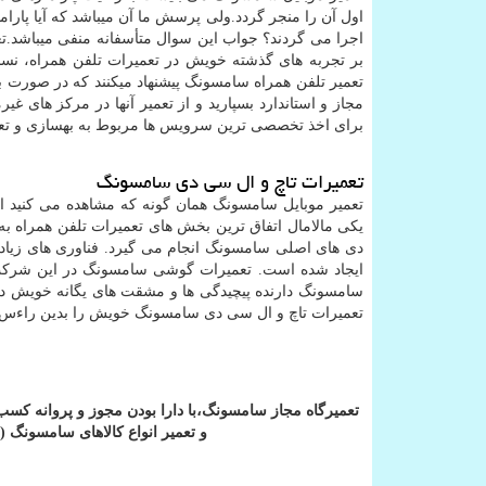
اول آن را منجر گردد.ولی پرسش ما آن میباشد که آیا پارا
اجرا می گردند؟ جواب این سوال متأسفانه منفی میباشد.تعم
بر تجربه های گذشته خویش در تعمیرات تلفن همراه، نس
تعمیر تلفن همراه سامسونگ پیشنهاد میکنند که در صورت ب
مجاز و استاندارد بسپارید و از تعمیر آنها در مرکز های غیر
برای اخذ تخصصی ترین سرویس ها مربوط به بهسازی و تعم
تعمیرات تاچ و ال سی دی سامسونگ
تعمیر موبایل سامسونگ همان گونه که مشاهده می کنید 
یکی مالامال اتفاق ترین بخش های تعمیرات تلفن همراه 
دی های اصلی سامسونگ انجام می گیرد. فناوری های زیاد
ایجاد شده است. تعمیرات گوشی سامسونگ در این شرکت بو
سامسونگ دارنده پیچیدگی ها و مشقت های یگانه خویش د
تعمیرات تاچ و ال سی دی سامسونگ خویش را بدین راءس واگذ
تعمیرگاه
مجاز
سامسونگ،با
دارا
بودن
مجوز
و
پروانه
کسب
و
تعمیر
انواع
کالاهای
سامسونگ (