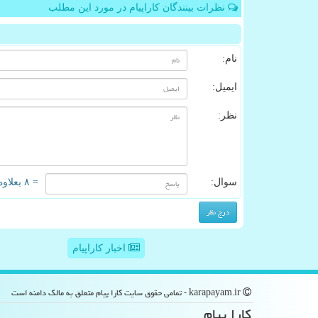
نظرات بینندگان کاراپیام در مورد این مطلب
نام:
ایمیل:
نظر:
سوال:
= ۸ بعلاوه ۲
اخبار کاراپیام
karapayam.ir - تمامی حقوق سایت كارا پیام متعلق به مالک دامنه است
كارا پیام