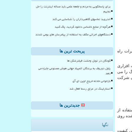
برای پاسخگویی به مردم و جامعه علمی باید مساله اینترنت را حل
نماییم
اندروید تماسهای کلاهبرداران را شناسایی می کند
هرآنچه از منابع ناشناس دانلود کردید، پاک کنید
دستگاههای اجرائی مکلف به استفاده از پیامرسان های بومی شدند
رات راه
پربحث ترین ها
کودکان در تونل وحشت فیلترشکن ها
 افزاری
پاول دوروف به برندگان المپیاد جهانی هوش مصنوعی جایزه می
گ را می
دهد
آن شرکت
بازخوانی حادثه خروج اوپن ای آی
استارلینک در عراق رسما فعال شد
جدیدترین ها
فاده از
شده روی
تگها
ی کیفیت