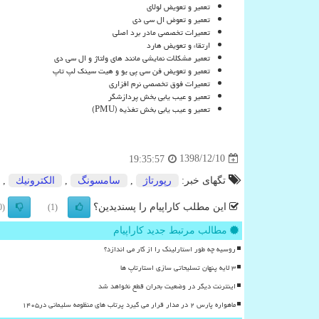
تعمیر و تعویض لولای
تعمیر و تعوض ال سی دی
تعمیرات تخصصی مادر برد اصلی
ارتقاء و تعویض هارد
تعمیر مشکلات نمایشی مانند های ولتاژ و ال سی دی
تعمیر و تعویض فن سی پی یو و هیت سینک لپ تاپ
تعمیرات فوق تخصصی نرم افزاری
تعمیر و عیب یابی بخش پردازشگر
تعمیر و عیب یابی بخش تغذیه (
PMU
)
1398/12/10
19:35:57
تگهای خبر:
رپورتاژ
,
سامسونگ
,
الكترونیك
,
این مطلب کاراپیام را پسندیدین؟
(0)
(1)
مطالب مرتبط جدید کاراپیام
روسیه چه طور استارلینک را از کار می اندازد؟
۳ لایه پنهان تسلیحاتی سازی استارتاپ ها
اینترنت دیگر در وضعیت بحران قطع نخواهد شد
ماهواره پارس ۲ در مدار قرار می گیرد پرتاب های منظومه سلیمانی در۱۴۰۵