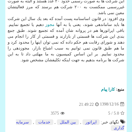
این شركت ها به صورت رسمی حدود ۲۰ عدد هستند و البته به صورت
غیررسمی ممكنست به ۲۰۰ شركت هم برسند كه مرز فعالیتشان
معین نمی باشد.
وی افزود: در قانون اساسنامه پست آمده كه بعد یك سال این شركت
ها باید ساماندهی شوند، یعنی یا به آنها
مجوز
دهیم یا تجمیع نماییم.
باقی اپراتورها هم در پروانه شان آمده كه تجمیع شوند. طبق جمع
بندی این شركت ها قسمتی از بازارند و قسمتی از كار را انجام می
دهند و شورای رقابت هم حكم داده كه نمی توان اینها را محدود كرد و
ما هم طبق قانون نمی توانیم به سبب اشباع بازار، مجوزدهی را
محدود نماییم. بر این اساس كمیسیون به ما مهلتی داد تا به این
شركت ها برنامه بدهیم به جهت اینكه تكلیفشان مشخص شود.
منبع:
كارا پیام
1398/12/16
21:49:22
3575
/ 5
5.0
تگهای خبر:
اپراتور
,
بین الملل
,
خدمات
,
سرمایه
گذاری