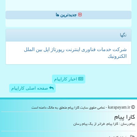
جدیدترین ها
تگها
شركت
خدمات
فناوری
اینترنت
رپورتاژ
اپل
بین الملل
الكترونیك
اخبار کاراپیام
صفحه اصلی کاراپیام
karapayam.ir - تمامی حقوق سایت كارا پیام متعلق به مالک دامنه است
كارا پیام
پیام رسان : کارا پیام، فراتر از یک پیام رسان