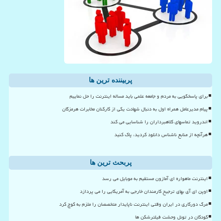
پربیننده ترین ها
برای پاسخگویی به مردم و جامعه علمی باید مساله اینترنت را حل نماییم
پیام مدیرعامل همراه اول به دنبال شهادت یکی از کارکنان مخابرات هرمزگان
اندروید تماسهای کلاهبرداران را شناسایی می کند
هرآنچه از منابع ناشناس دانلود کردید، پاک کنید
پربحث ترین ها
اینترنت ماهواره ای آمازون مستقیم به موبایل می رسد
اوپن ای آی بهای ترجیح کارمندان خارجی به آمریکایی را می پردازد
مرگ دورکاری در ایران وقتی اینترنت ناپایدار متخصصان را ملزم به کوچ کرد
کودکان در تونل وحشت فیلترشکن ها