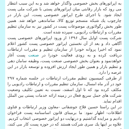
به اپراتورهای بخش خصوصی واگذار خواهد شد و به این سبب انتظار
می رود كه بازار رقابتی میان اپراتورهای پستی با شركت ملی پست
ایجاد شود. با اجرای طرح اپراتور خصوصی پست، این بازار در
چارچوب یك شبكه منسجم توزیع كالا، ساماندهی خواهد شد. همین
طور بخش رگولاتوری موضوعات پست در كشور نیز به سازمان تنظیم
مقررات و ارتباطات رادیویی، سپرده شده است.
شركت پست اوایل سال ۱۳۹۶ از ورود اپراتورهای خصوصی پست
آگاهی داد و بعد از آن نخستین اپراتور خصوصی پست كشور اعلام
نمود كه اخیرا پروانه خودرا از سازمان تنظیم و مقررات ارتباطات
دریافت كرده و به زودی فعالیت خودرا در
صنعت
پست آغاز
خواهدنمود و بعنوان بخش خصوصی صنعت پست، وظیفه سامان دهی
و تنظیم بازار و همین طور ایجاد ارزش افزوده و توسعه بازار در این
عرصه را دارد.
از طرفی كمیسیون تنظیم مقررات ارتباطات در جلسه شماره ۲۹۷
خود در آذر ماه امسال، سازمان تنظیم مقررات و ارتباطات رادیویی را
مكلف كرده بود كه تا اول اسفند، نسبت به تعیین تكلیف وضعیت
شركت های حمل سریع فعال در زمینه ارائه خدمات پستی بین الملل
اقدام نماید.
در این راستا حسین فلاح جوشقانی -معاون وزیر ارتباطات و فناوی
اطلاعات- اظهار نمود: ما برمبنای قانون اساسنامه پست فراخوان
دادیم و مزایده گذاشتیم و درنهایت دو اپراتور خصوصی انتخاب كردیم.
علاوه بر اینها یك سری شركت هستند كه در حوزه پست كار می كنند،