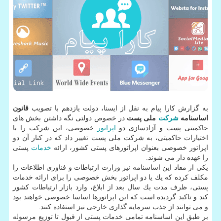
به گزارش كارا پیام به نقل از ایسنا، دولت یازدهم با تصویب
قانون
اساسنامه
شركت
ملی پست
در خصوص دولتی نگه داشتن بخش های
حاكمیتی پست و آزادسازی دو
اپراتور
خصوصی، این شركت را با
اختیارات حاكمیتی، به شركت ملی پست تغییر داد كه در كنار آن دو
اپراتور خصوصی بعنوان اپراتورهای پستی كشور، ارائه
خدمات
پستی
را عهده دار می شوند.
یكی از مفاد این اساسنامه نیز وزارت ارتباطات و فناوری اطلاعات را
مكلف كرده كه یك یا دو اپراتور بخش خصوصی را برای ارائه خدمات
پستی، ظرف مدت یك سال بعد از ابلاغ، وارد بازار ارتباطات كشور
كند و تاكید گردیده است كه این اپراتورها اساسا خصوصی خواهند بود
و می توانند از جذب سرمایه گذاری خارجی نیز استفاده كنند.
بر طبق این اساسنامه تمامی خدمات پستی از قبول تا توزیع مرسوله