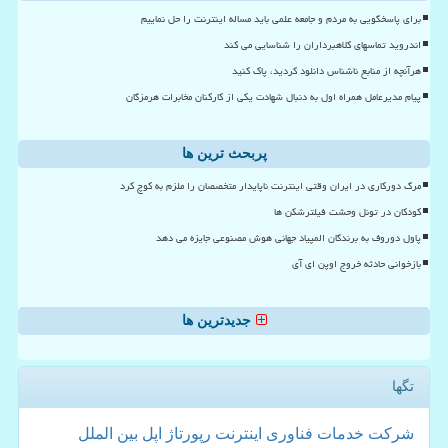
برای پاسخگویی به مردم و جامعه علمی باید مساله اینترنت را حل نماییم
اندروید تماسهای کلاهبرداران را شناسایی می کند
هرآنچه از منابع ناشناس دانلود کردید، پاک کنید
پیام مدیرعامل همراه اول به دنبال شهادت یکی از کارکنان مخابرات هرمزگان
پربحث ترین ها
مرگ دورکاری در ایران وقتی اینترنت ناپایدار متخصصان را ملزم به کوچ کرد
کودکان در تونل وحشت فیلترشکن ها
پاول دوروف به برندگان المپیاد جهانی هوش مصنوعی جایزه می دهد
بازخوانی حادثه خروج اوپن ای آی
جدیدترین ها
تگها
شركت
خدمات
فناوری
اینترنت
رپورتاژ
اپل
بین الملل