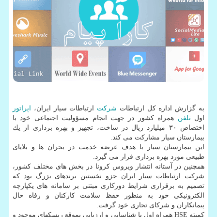
به گزارش اداره كل ارتباطات
شركت
ارتباطات سیار ایران،
اپراتور
اول
تلفن
همراه كشور در جهت انجام مسؤولیت اجتماعی خود با
اختصاص ۳۰ میلیارد ریال در ساخت، تجهیز و بهره برداری از یك
بیمارستان سیار مشاركت می كند.
این بیمارستان سیار با هدف عرضه خدمت در بحران ها و بلایای
طبیعی مورد بهره برداری قرار می گیرد.
همچنین در آستانه انتشار ویروس كرونا در بخش های مختلف كشور،
شركت ارتباطات سیار ایران جزو نخستین برندهای بزرگ بود كه
تصمیم به برقراری شرایط دوركاری مبتنی بر سامانه های یكپارچه
الكترونیكی خود به منظور حفظ سلامت كاركنان و رفاه حال
پیمانكاران و شركای تجاری خود گرفت.
كمیته HSE همراه اول با شناسایی و ارزیابی بموقع ریسكهای موجود و