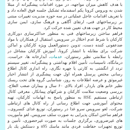
با هدف كاهش میزان مواجهه، در مورد اقدامات پیشگیرانه از مبتلا
شدن به ویروس كرونا یكم اسفندماه تشكیل جلسه فوق العاده داد و
با تعریف اقدامات عاجل عملیاتی در سه حوزه مدیریت تغییرات مبتنی
بر زیرساختهای فنی، ارتقای آگاهی و فرهنگ سازی، ایمن سازی
محیط كار در جهت هدف تعیین شده حركت كرد.
فراهم ساختن زیرساختهای فنی به منظور حداكثرسازی دوركاری
كاركنان با شرط عدم اختلال در سرویس، استقبال از همكاران با مواد
ضدعفونی كننده دست، تدوین دستورالعمل ویژه كاركنان و اماكن
شركت برای مقابله با انتشار كرونا، آموزش كاركنان مشاغل در
رابطه با سلامتی نظیر رستوران،
خدمات
، آبدارخانه ها، حراست،
درمانگاه، تاسیسات، تأمین اقلام بهداشتی و پیشگیرانه، تغییر سیستم
تردد از انگشتی به كارتی یا چهره نگاری، راه اندازی كانال اطلاع
رسانی مختص پرسنل همراه اول جهت پیشگیری از انتشار اخبار
غیرموثق و عرضه اطلاعات به روز، شناسایی گروه های تحت ریسك
نظیر خانم های باردار، افراد بالای ۶۰ سال و بیماران صعب العلاج،
بررسی وضعیت سلامت كاركنان و شركتهای پیمانكار، معرفی كانال
ارتباطی مستقیم HSE به منظور پاسخ به ابهامات كاركنان، تهیه
محتوای آموزشی جهت اطلاع رسانی از راه كانال های ارتباطی
شركت، لغو سرویس سرو غذا در رستوران، توزیع غذای كنسروی،،
فراهم ساختن امكان پذیرایی به صورت سلف سرویس، لغو مأموریت
های غیرضروری، برگزاری جلسات به صورت غیرحضوری، تأمین و
توزیع تجهیزات حفاظت فردی مانند ماسك n95 و دستكش یك بار