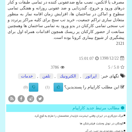
مصرف یا لاتكس، نصب مایع ضدعفونی كننده در تمامی طبقات و كنار
درهای ورود و خروج، گندزدایی و ضد عفونی روزانه و هفتگی تمامی
سطوح و اماكن در ساختمان ها، افزایش زمان اقامه نماز به منظور
متعادل سازی تراكم جمعیت، خرید تب سنج برای كلیه مراكز پرتردد و
تب سنجی تمامی كاركنان در بدو ورود به تمامی ساختمان ها وهمچنین
ممانعت از حضور كاركنان پر ریسك همچون اقدامات همراه اول برای
پیشگیری از شیوع بیماری كرونا بوده است.
2121
1398/12/22
15:01:07
3786
/ 5
5.0
تگهای خبر:
اپراتور
,
الكترونیك
,
تلفن
,
خدمات
این مطلب کاراپیام را پسندیدین؟
(0)
(1)
مطالب مرتبط جدید کاراپیام
مرگ دورکاری در ایران وقتی اینترنت ناپایدار متخصصان را ملزم به کوچ کرد
کودکان در تونل وحشت فیلترشکن ها
بازخوانی حادثه خروج اوپن ای آی