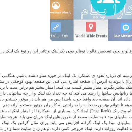
الو و نحوه تشخیص فالو یا نوفالو بودن بک لینک و تاثیر این دو نوع بک لینک د
ش زمینه ای درباره نحوه ی عملکرد بک لینک در حوزه سئو داشته باشیم. هنگامی 
صفحه از سایت، لینک داده می شود، که هایپرلینک (hyperlink) یا پیوند به آدرس آن صفحه اشاره می کند، این صفحه بهبود کوچک
نک بیشتر بگیرید امتیاز بیشتر کسب می کنید. امتیاز بیشتر هم برابر است با بر
رباتهایش سایتها را رصد می کند که چه تعداد بک لینک و از چه سایتهایی دارن
داده اند، آن صفحه باید واقعا خوب باشد! پس من هم باید در موتور جستجو باید
هم تا بتوانم بهترین صفحات را به راحتی به کاربران موتور جستجو ارائه دهم.
گوگل برای اندازه گیری امتیاز لینکها واحد محاسبه ای به نام پیج رنک (Page Rank) ایجاد کرد. بسیاری از سئوکارها از امتیاز ل
جویس از سمت سایتهای مبداء به سایت مقصد از طریق هایپرلینک جریان می یابد. هرچه سای
سایتهای مبدا بک لینک گرفته افزایش می یابد. برای مثال گرفتن بک لینک 
ه فعالیت روزانه دارند، لینک خروجی کمی دارند، و هم زبان سایت شما و در مر