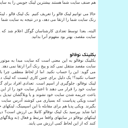
هم صنف سایت شما هستند بیشترین لینک جویس را به سایت
حالا می توانیم لینک فالو را تعریف کنیم. بک لینک فالو ،
رنک سایت شما را ارتقا می دهد، و در نتیجه به سایت شما 
البته، بعدا توسط تعدادی کارشناسان گوگل اعلام شد که پ
سایت مقصد، بهتر بود مفهوم آنرا بدانید.
بکلینک نوفالو
بکلینک نوفالو به این معنی است که سایت مبدا به موتوره
می گوید: این را حساب نکنید. اما از لحاظ منطقی چرا با
حساب نکنید؟! یک دلیل برای چنین کاری اینست که لینک د
لینک نوفالو، جلوگیری از اسپم است. تعدادی افراد برای گر
سایت خود را قرار می دهند تا اعتبار سایت خود را از این رو
باعث جریمه شدن سایت خود نشوند و یا وبلاگشان تبدیل به 
است ویکی پدیاست که بسیاری می کوشند آدرس سایت خود 
بگیرند. ویکی پدیا هم برای مقابله با این اسپمینگ، لینکهای
اما شاید بپرسید بک لینک نوفالو کاملا بی ارزش است؟ در
لینکهای نوفالو در سایتهای واقعا مرتبط و فعال (نه وبلاگه
کنند که از این لحاظ کمی ارزش می یابند.