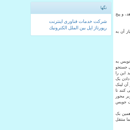
تگها
، و پیج
شركت
خدمات
فناوری
اینترنت
رپورتاژ
اپل
بین الملل
الكترونیك
ز آن به
جویس به
یر موتورهای جستجو
 این را
دادن بک
آن لینک
 کنند تا
بر محور
نک جویس
همین بک
ما منتقل