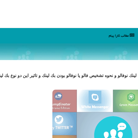
مطالب كارا پیام
ینك نوفالو و نحوه تشخیص فالو یا نوفالو بودن بك لینك و تاثیر این دو نوع بك لی