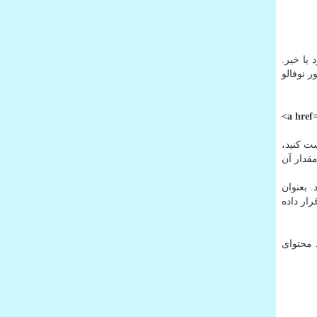
 بررسی کنید که تگ rel در آن وجود دارد یا خیر.
no بود طبیعتا بک لینک مذکور نوفالو
<a href
ت کنید،
تگ rel دارد یا خیر و اگر دارد مقدار آن
تجو می کاهد. بعنوان
مطلب قرار داده
 محتوای