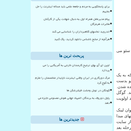
برای پاسخگویی به مردم و جامعه علمی باید مساله اینترنت را حل
نماییم
پیام مدیرعامل همراه اول به دنبال شهادت یکی از کارکنان
مخابرات هرمزگان
اندروید تماسهای کلاهبرداران را شناسایی می کند
هرآنچه از منابع ناشناس دانلود کردید، پاک کنید
ر سئو می
پربحث ترین ها
اوپن ای آی بهای ترجیح کارمندان خارجی به آمریکایی را می
پردازد
که به یک
مرگ دورکاری در ایران وقتی اینترنت ناپایدار متخصصان را ملزم
ی در سئو بدست
به کوچ کرد
نده شدن.
کودکان در تونل وحشت فیلترشکن ها
د. گوگل
پاول دوروف به برندگان المپیاد جهانی هوش مصنوعی جایزه می
 اولویت
دهد
ینکها به عنوان لینک
تهای مبدا
جدیدترین ها
از سایت
حله بعد