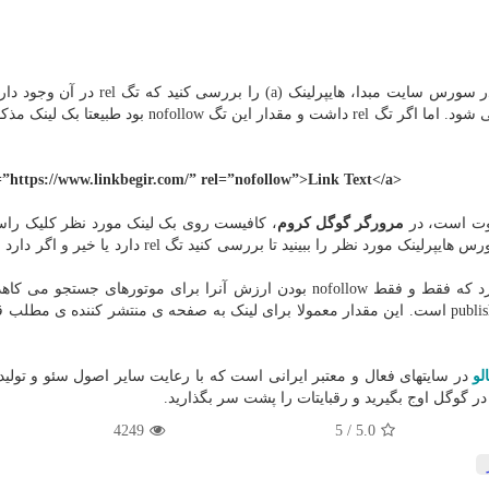
برای اینکه تشخیص دهید بک لینک نوفالو هست، کافیست در سورس سایت مبدا، هایپرلینک (a) را
اگر اصلا تگ rel نداشت، بصورت پیشفرض فالو محسوب می شود. اما اگر تگ rel داشت و مقدار این تگ follow
=”https://www.linkbegir.com/” rel=”nofollow”>Link Text</a>
وت است، در
مرورگر گوگل کروم
، کافیست روی بک لینک مورد نظر کلیک راس
و گزینه ی inspect را کلیک کنید. به این ترتیب می توانید سورس هایپرلینک مورد نظر را ببینید تا بررسی کنید 
جالب است بدانید، تگ rel می تواند مقادیر دیگری نیز بگیرد که فقط و فقط nofollow بودن ارزش آنرا برای موتورهای جس
مثال یکی از مقادیری که می تواند در تگ rel قرار گیرد publisher است. این مقدار معمولا برای لینک به صفحه ی منتشر کننده ی 
لو
در سایتهای فعال و معتبر ایرانی است که با رعایت سایر اصول سئو و تولید
ر گوگل اوج بگیرید و رقبایتات را پشت سر بگذارید.
4249
/ 5
5.0