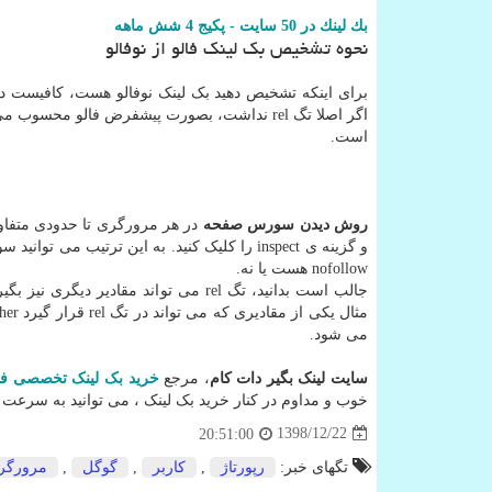
بك لینك در 50 سایت - پكیج 4 شش ماهه
نحوه تشخیص بک لینک فالو از نوفالو
است.
روش دیدن سورس صفحه
در هر مرورگری تا حدودی متفا
nofollow هست یا نه.
می شود.
سایت لینک بگیر دات کام
، مرجع
خرید بک لینک تخصصی فا
خوب و مداوم در کنار خرید بک لینک ، می توانید به سرعت د
1398/12/22
20:51:00
تگهای خبر:
رپورتاژ
,
كاربر
,
گوگل
,
مرورگر