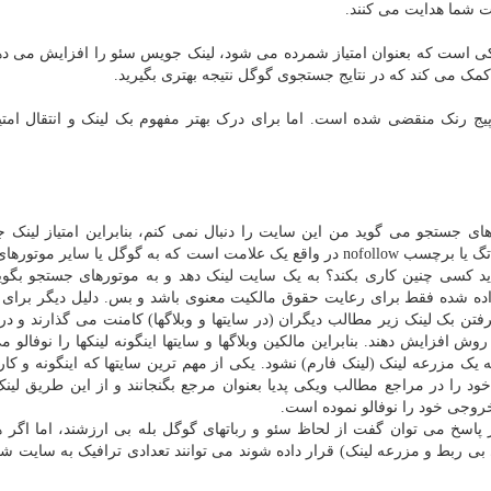
 شما هدایت می کنند.
 لینکی است که بعنوان امتیاز شمرده می شود، لینک جویس سئو را افزایش می دهد
کمک می کند که در نتایج جستجوی گوگل نتیجه بهتری بگیرید.
یج رنک منقضی شده است. اما برای درک بهتر مفهوم بک لینک و انتقال امتیا
ای جستجو می گوید من این سایت را دنبال نمی کنم، بنابراین امتیاز لینک 
سایت مقصد منتقل نمی کند و پیج رنک آنرا ارتقا نمی دهد. تگ یا برچسب nofollow در واقع یک علامت است که به گوگل یا سا
ید کسی چنین کاری بکند؟ به یک سایت لینک دهد و به موتورهای جستجو بگوید
اده شده فقط برای رعایت حقوق مالکیت معنوی باشد و بس. دلیل دیگر برای 
فتن بک لینک زیر مطالب دیگران (در سایتها و وبلاگها) کامنت می گذارند و در 
ش افزایش دهند. بنابراین مالکین وبلاگها و سایتها اینگونه لینکها را نوفالو می
یک مزرعه لینک (لینک فارم) نشود. یکی از مهم ترین سایتها که اینگونه و کار
را در مراجع مطالب ویکی پدیا بعنوان مرجع بگنجانند و از این طریق لی
 خروجی خود را نوفالو نموده است.
 پاسخ می توان گفت از لحاظ سئو و رباتهای گوگل بله بی ارزشند، اما اگر 
ای بی ربط و مزرعه لینک) قرار داده شوند می توانند تعدادی ترافیک به سایت ش