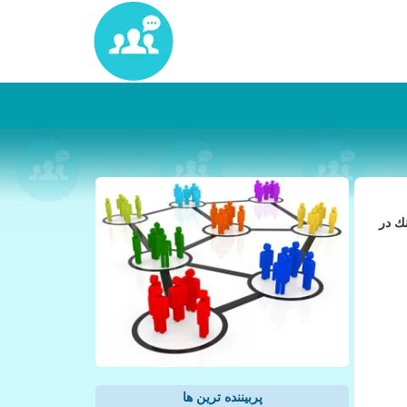
نك در
پربیننده ترین ها