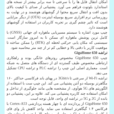
امكان انتقال فایل ها را با سرعتی تا سه برابر بیشتر از نسخه های
استاندارد بلوتوث فراهم می آورد. پشتیبانی از صدای با كیفیت بالای
بدون افت و انتقال سریع محتوا از گوشیهای هوشمند و در نهایت به
روزرسانی نرم افزاری سریع بوسیله اینترنت (OTA) از دیگر مزایایی
است كه تاثیر چشم گیری بر تجربه كاربران در استفاده از گوشیهای
هوشمند دارد.
چیپ مورد اشاره با سیستم مسیریابی ماهواره ای جهانی (GNSS) با
كامل ترین پوشش ماهواره ای ممكن تا به امروز سازگار است.
سیستمی كه مكان یابی حركتی لحظه ای (RTK) را ممكن ساخته تا
موقعیت كاربر با دقتی بالا و خطایی كم تر از چند متر محاسبه شود.
تراشه
GigaHome 650
چیپ GigaHome 650 مخصوص روترهای خانگی بوده و راهكاری
ارتباطی مخصوص طیف گسترده ای از دستگاه های متصل به شبكه
است. معماری اصلی این چیپ را تراشه PLC و تراشه CPU تشكیل
می دهد.
تراشه Wi-Fi از سرعتی تا 3Gbit/s در پهنای باند فركانسی حداكثر ۱۶۰
مگاهرتز بوسیله دو آنتن پشتیبانی می كند. این چیپ ست با استفاده از
الگوریتم های 5G هوآوی، از مشخصه هایی مانند جلوگیری از تداخل و
امكان استفاده چند كاربره پشتیبانی می كند. علاوه بر این، پشتیبانی دو
بانده از 2G و 5G در تراشه ای واحد، قابل توجه است.
GigaHome 650 از پردازنده ای با چهار هسته پردازشی Cortex-A53 با
فركانس ۱.۴ گیگاهرتز استفاده می نماید. واحد كاهش بار وای فای
امكان استفاده از عملكرد محاسباتی سطح بالا را جهت استفاده های