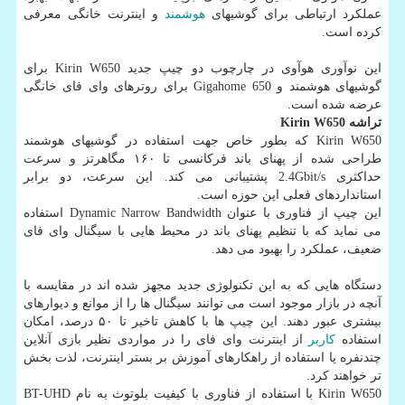
عملكرد ارتباطی برای گوشیهای
هوشمند
و اینترنت خانگی معرفی
كرده است.
این نوآوری هوآوی در چارچوب دو چیپ جدید Kirin W650 برای
گوشیهای هوشمند و Gigahome 650 برای روترهای وای فای خانگی
عرضه شده است.
تراشه
Kirin W650
Kirin W650 كه بطور خاص جهت استفاده در گوشیهای هوشمند
طراحی شده از پهنای باند فركانسی تا ۱۶۰ مگاهرتز و سرعت
حداكثری 2.4Gbit/s پشتیبانی می كند. این سرعت، دو برابر
استانداردهای فعلی این حوزه است.
این چیپ از فناوری با عنوان Dynamic Narrow Bandwidth استفاده
می نماید كه با تنظیم پهنای باند در محیط هایی با سیگنال وای فای
ضعیف، عملكرد را بهبود می دهد.
دستگاه هایی كه به این تكنولوژی جدید مجهز شده اند در مقایسه با
آنچه در بازار موجود است می توانند سیگنال ها را از موانع و دیوارهای
بیشتری عبور دهند. این چیپ ها با كاهش تاخیر تا ۵۰ درصد، امكان
استفاده
كاربر
از اینترنت وای فای را در مواردی نظیر بازی آنلاین
چندنفره یا استفاده از راهكارهای آموزش بر بستر اینترنت، لذت بخش
تر خواهند كرد.
Kirin W650 با استفاده از فناوری با كیفیت بلوتوث به نام BT-UHD