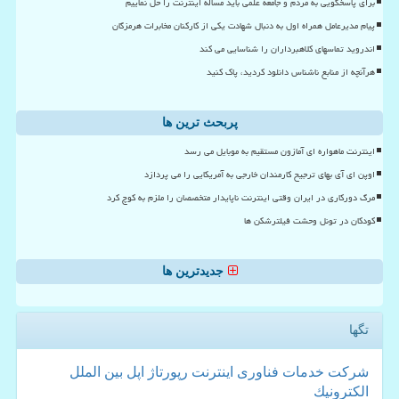
برای پاسخگویی به مردم و جامعه علمی باید مساله اینترنت را حل نماییم
پیام مدیرعامل همراه اول به دنبال شهادت یکی از کارکنان مخابرات هرمزگان
اندروید تماسهای کلاهبرداران را شناسایی می کند
هرآنچه از منابع ناشناس دانلود کردید، پاک کنید
پربحث ترین ها
اینترنت ماهواره ای آمازون مستقیم به موبایل می رسد
اوپن ای آی بهای ترجیح کارمندان خارجی به آمریکایی را می پردازد
مرگ دورکاری در ایران وقتی اینترنت ناپایدار متخصصان را ملزم به کوچ کرد
کودکان در تونل وحشت فیلترشکن ها
جدیدترین ها
تگها
شركت
خدمات
فناوری
اینترنت
رپورتاژ
اپل
بین الملل
الكترونیك