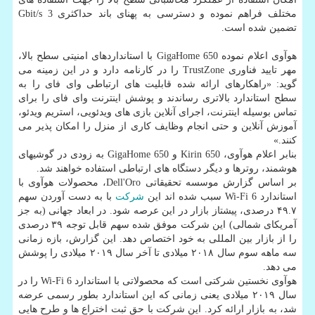
مختلف فراهم نموده و دسترسی به پهنای باند حداكثری 3 Gbit/s
تضمین شده است.
هوآوی اعلام نموده GigaHome 650 با استانداردهای امنیتی سطح بالا،
مهر تایید فناوری TrustZone را در كارنامه دارد و در این زمینه می
گوید: «راهكارهای ارائه شده قابلیت های ارتباطی وای فای را به
سطح استاندارد بالاتری رساندند و پوشش اینترنت وای فای را برای
تماس بوسیله اینترنت، اجرای آنلاین بازی های ویدئویی، استریم ویدئو،
آموزش آنلاین و حتی انجام وظایف كاری از منزل را امكان پذیر می
كنند.»
بنابر اعلام هوآوی، Kirin 650 و GigaHome 650 به زودی در گوشیهای
هوشمند، روترها و دیگر دستگاه های ارتباطی استفاده خواهند شد.
بر اساس گزارش موسسه تحقیقاتی Dell'Oro، محصولات هوآوی با
استاندارد Wi-Fi 6 سبب شده اند این
شركت
با به دست آوردن سهم
۴۹.۷ درصدی، پیشتاز بازار در این عرصه شود. در ابعاد جهانی (به جز
آمریكای شمالی) این شركت موفق شده سهم قابل توجه ۳۹ درصدی
را از بازار بین المللی به خود اختصاص دهد. این گزارش، بازه زمانی
سه ماهه سوم سال ۲۰۱۸ میلادی تا آخر سال ۲۰۱۹ میلادی را پوشش
می دهد.
هوآوی نخستین شركتی است كه محصولاتی با استاندارد Wi-Fi 6 را در
سال ۲۰۱۹ میلادی یعنی زمانی كه این استاندارد بطور رسمی عرضه
شد، به بازار ارائه كرد. این شركت با حق ثبت اختراع ها و طرح هایی