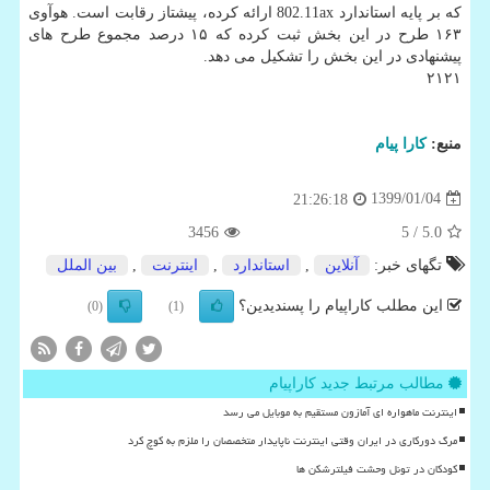
كه بر پایه استاندارد 802.11ax ارائه كرده، پیشتاز رقابت است. هوآوی
۱۶۳ طرح در این بخش ثبت كرده كه ۱۵ درصد مجموع طرح های
پیشنهادی در این بخش را تشكیل می دهد.
۲۱۲۱
منبع:
كارا پیام
1399/01/04
21:26:18
3456
/ 5
5.0
تگهای خبر:
آنلاین
,
استاندارد
,
اینترنت
,
بین الملل
این مطلب کاراپیام را پسندیدین؟
(0)
(1)
مطالب مرتبط جدید کاراپیام
اینترنت ماهواره ای آمازون مستقیم به موبایل می رسد
مرگ دورکاری در ایران وقتی اینترنت ناپایدار متخصصان را ملزم به کوچ کرد
کودکان در تونل وحشت فیلترشکن ها