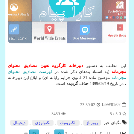
این مطلب به دستور
دبیرخانه كارگروه تعیین مصادیق محتوای
مجرمانه
(به استناد بندهای ذکر شده در
فهرست مصادیق محتوای
مجرمانه
موضوع ماده 21 قانون جرایم رایانه ای) و ابلاغ این دبیرخانه
، در تاریخ 1399/09/19
حذف گردیده
است.
1399/01/07
23:39:02
3459
/ 5
5.0
تگهای خبر:
رپورتاژ
,
الكترونیك
,
تكنولوژی
,
دیجیتال
این مطلب کاراپیام را پسندیدین؟