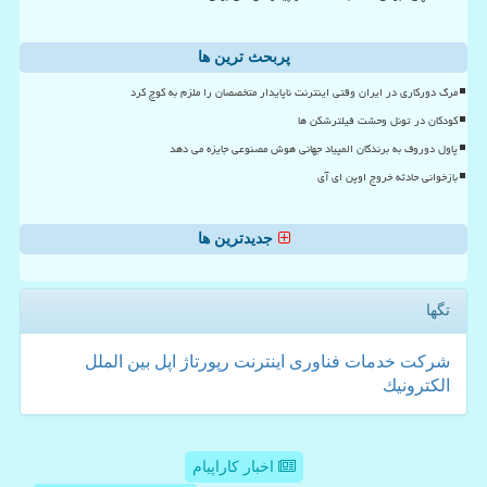
پربحث ترین ها
مرگ دورکاری در ایران وقتی اینترنت ناپایدار متخصصان را ملزم به کوچ کرد
کودکان در تونل وحشت فیلترشکن ها
پاول دوروف به برندگان المپیاد جهانی هوش مصنوعی جایزه می دهد
بازخوانی حادثه خروج اوپن ای آی
جدیدترین ها
تگها
شركت
خدمات
فناوری
اینترنت
رپورتاژ
اپل
بین الملل
الكترونیك
اخبار کاراپیام