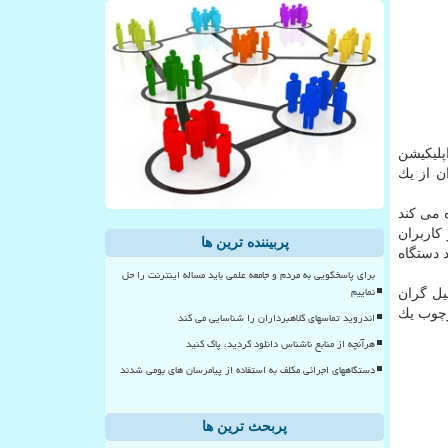
 اپلیكیشن
ن از یك
ه می كند
كاربران
پربیننده ترین ها
 دستگاه
برای پاسخگویی به مردم و جامعه علمی باید مساله اینترنت را حل
نماییم
یل گران
ارچوب یك
اندروید تماسهای کلاهبرداران را شناسایی می کند
هرآنچه از منابع ناشناس دانلود کردید، پاک کنید
دستگاههای اجرائی مکلف به استفاده از پیامرسان های بومی شدند
پربحث ترین ها