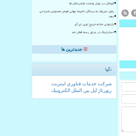
کودکان در تونل وحشت فیلترشکن ها
پاول دوروف به برندگان المپیاد جهانی هوش مصنوعی جایزه می
دهد
بازخوانی حادثه خروج اوپن ای آی
استارلینک در عراق رسما فعال شد
جدیدترین ها
تگها
شركت
خدمات
فناوری
اینترنت
رپورتاژ
اپل
بین الملل
الكترونیك