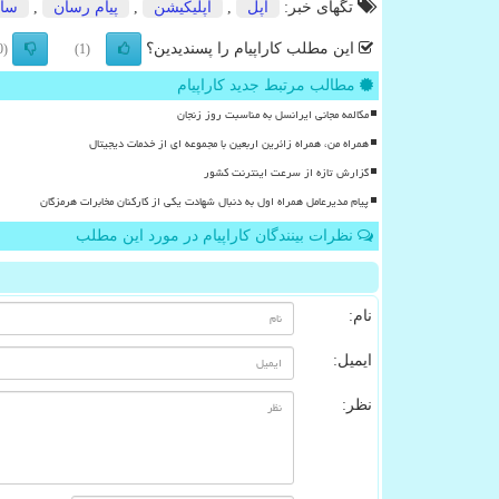
تگهای خبر:
اپل
,
اپلیكیشن
,
پیام رسان
,
سا
این مطلب کاراپیام را پسندیدین؟
(0)
(1)
مطالب مرتبط جدید کاراپیام
مکالمه مجانی ایرانسل به مناسبت روز زنجان
همراه من، همراه زائرین اربعین با مجموعه ای از خدمات دیجیتال
گزارش تازه از سرعت اینترنت کشور
پیام مدیرعامل همراه اول به دنبال شهادت یکی از کارکنان مخابرات هرمزگان
نظرات بینندگان کاراپیام در مورد این مطلب
نام:
ایمیل:
نظر: