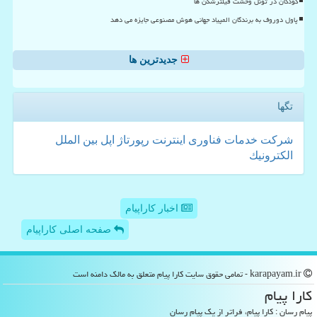
کودکان در تونل وحشت فیلترشکن ها
پاول دوروف به برندگان المپیاد جهانی هوش مصنوعی جایزه می دهد
جدیدترین ها
تگها
شركت
خدمات
فناوری
اینترنت
رپورتاژ
اپل
بین الملل
الكترونیك
اخبار کاراپیام
صفحه اصلی کاراپیام
karapayam.ir - تمامی حقوق سایت كارا پیام متعلق به مالک دامنه است
كارا پیام
پیام رسان : کارا پیام، فراتر از یک پیام رسان