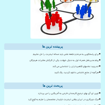
پربیننده ترین ها
برای پاسخگویی به مردم و جامعه علمی باید مساله اینترنت را حل نماییم
پیام مدیرعامل همراه اول به دنبال شهادت یکی از کارکنان مخابرات هرمزگان
اندروید تماسهای کلاهبرداران را شناسایی می کند
هرآنچه از منابع ناشناس دانلود کردید، پاک کنید
پربحث ترین ها
اوپن ای آی بهای ترجیح کارمندان خارجی به آمریکایی را می پردازد
مرگ دورکاری در ایران وقتی اینترنت ناپایدار متخصصان را ملزم به کوچ کرد