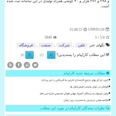
و ۲۹۸ و ۲۷۶ هزار و ۴۰ گوشی همراه تولیدی در این سامانه ثبت شده
است.
1399/01/24
15:08:57
3949
/ 5
5.0
تگهای خبر:
تلفن
,
شركت
,
صنعت
,
فروشگاه
این مطلب کاراپیام را پسندیدین؟
(0)
(1)
مطالب مرتبط جدید کاراپیام
اوپن ای آی بهای ترجیح کارمندان خارجی به آمریکایی را می پردازد
کودکان در تونل وحشت فیلترشکن ها
پاول دوروف به برندگان المپیاد جهانی هوش مصنوعی جایزه می دهد
مکالمه مجانی ایرانسل به مناسبت روز زنجان
نظرات بینندگان کاراپیام در مورد این مطلب