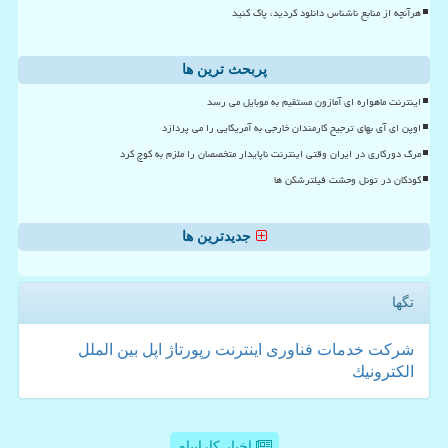
هرآنچه از منابع ناشناس دانلود کردید، پاک کنید
پربحث ترین ها
اینترنت ماهواره ای آمازون مستقیم به موبایل می رسد
اوپن ای آی بهای ترجیح کارمندان خارجی به آمریکایی را می پردازد
مرگ دورکاری در ایران وقتی اینترنت ناپایدار متخصصان را ملزم به کوچ کرد
کودکان در تونل وحشت فیلترشکن ها
جدیدترین ها
تگها
شركت
خدمات
فناوری
اینترنت
رپورتاژ
اپل
بین الملل
الكترونیك
اخبار کاراپیام