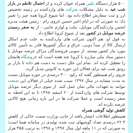
۵۰۰ هزار دستگاه
تلفن
همراه عنوان كرده و از
احتمال تلاطم در بازار
شب عید
به دلیل مشكلات
شركت
های واردكننده در زمینه تخصیص
ارز و ثبت سفارش اطلاع داده بود. اما شیوع كرونا همه چیز را تغییر
داد؛ به صورتی كه در ایام اخیر حسین غروی رام - رئیس هیئت مدیره
انجمن واردكنندگان موبایل، تبلت و لوازم جانبی - از
به صفر رسیدن
عرضه موبایل در كشور
بعد از شیوع كرونا اطلاع داد.
به قول او، هم اكنون شركت های واردكننده به علت عدم امكال
ارسال كالا از مبدأ دوبی، عراق و دیگر كشورها قادر به تأمین كالای
مورد نیاز كشور نیستند. از سویی فروشندگان مراكز عرضه موبایل با
دستور ستاد ملی مبارزه با كرونا چند هفته است كه
فروشگاه
هایشان
را تعطیل كرده اند. تمام این علل دست به دست هم داده تا بازار پر
رونق شب عید برای فعالان این حوزه به كابوس تبدیل گردد.
غروی رام همینطور گفته كه ركود ۳۰۰ درصدی در حوزه موبایل نسبت
به مدت مشابه در سال ۱۳۹۷ سبب شده خیلی از فعالان این
صنعت
نتوانند به تعهدات مالی شان عمل كنند. از سوی دیگر عرضه موبایل
توسط شركت های واردكننده از ۲۰ اسفند ۱۳۹۸ تا به این لحظه به
صفر رسیده است و عملا شركت ها در این بازه زمانی هیچ كالایی
عرضه نكرده اند.
كاهش تولید گوشی همراه
همینطور اطلاعات انتشار یافته از جانب وزارت صمت حاكی از كاهش
۲۲.۳ درصدی تعداد گوشیهای ثبت شده تولیدی در سامانه همتا است؛
به صورتی كه در ۱۱ ماهه اول سال ۱۳۹۷ و ۱۳۹۸ به ترتیب ۳۵۵ هزار