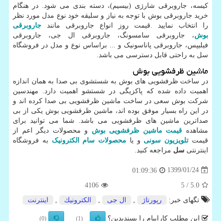
کیسه، جاروبرقی شارژی (بیسیم)، دسته بندی می شود. در هنگام
خرید جاروبرقی بوش با توجه به نیاز و سلیقه خود نوع مدل مورد نظر
را انتخاب نمایید
.
قیمت روز انواع جاروبرقی مانند
جاروبرقی
بوش
، جاروبرقی سامسونگ، جاروبرقی ال جی، جاروبرقی
فیلیپس، جاروبرقی پاناسونیک و ... براساس نوع و مدل در فروشگاه
سل به راحتی قابل دسترسی می باشد.
ماشین ظرفشویی بوش
در ساخت ظرفشویی های بوش به شستشوی بی صدا به همان اندازه
اهمیت داده شده که پاکزیگی در شستشو اهمیت دارد. مهندسین
شرکت بوش سعی در ساخت ماشین ظرفشویی بی صدا کرده اند و
در این راه بسیار موفق بوده اند، ماشین ظرفشویی بوش یکی از بی
صداترین ماشین های ظرفشویی می باشد. شما می توانید برای
مشاهده
قیمت ماشین ظرفشویی بوش
و محصولات دیگر اعم از
قیمت
تلویزیون سونی
و یا
محصولات سام الکترونیک
به فروشگاه
اینترنتی
سل
مراجعه کنید.
1399/01/24
01:09:36
4106
/ 5
5.0
تگهای خبر:
رپورتاژ
,
ال جی
,
الكترونیك
,
اینترنت
این مطلب کاراپیام را پسندیدین؟
(0)
(1)