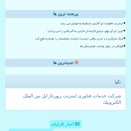
پربحث ترین ها
اینترنت ماهواره ای آمازون مستقیم به موبایل می رسد
اوپن ای آی بهای ترجیح کارمندان خارجی به آمریکایی را می پردازد
مرگ دورکاری در ایران وقتی اینترنت ناپایدار متخصصان را ملزم به کوچ کرد
کودکان در تونل وحشت فیلترشکن ها
جدیدترین ها
تگها
شركت
خدمات
فناوری
اینترنت
رپورتاژ
اپل
بین الملل
الكترونیك
اخبار کاراپیام