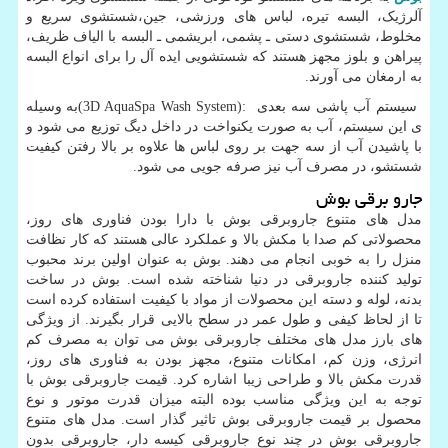
آلرژیک، البسه تیره، لباس های ورزشی، جین،شستشوی سریع و
مخلوط، شستشوی دستی ـ پشمی، ابریشمی ـ البسه با الیاف ظریف،
پیراهن و بلوز مجهز هستند که شستشویی ایده آل را برای انواع البسه
به ارمغان می آورند.
سیستم آب پاشی سه بعدی
(3D AquaSpa Wash System):
به وسیله
ی این سیستم، آب به صورت یکنواخت در داخل دیگ توزیع می شود و
با پاشیدن آب از سه جهت بر روی لباس ها علاوه بر بالا رفتن کیفیت
شستشو، در مصرف آب نیز صرفه جویی می شود.
جارو برقی بوش
مدل های متنوع جاروبرقی بوش با دارا بودن فناوری های روز،
محصولاتی کم صدا با مکش بالا و عملکرد عالی هستند که کار نظافت
منزل را به خوبی انجام می دهند. بوش به عنوان اولین برند محبوب
تولید کننده جاروبرقی در دنیا شناخته شده است. بوش در ساخت
بدنه، لوله و دسته این محصولات از مواد با کیفیت استفاده کرده است
تا از لحاظ کیفی و طول عمر در سطح بالایی قرار بگیرند. از ویژگی
های بارز مدل های مختلف جاروبرقی بوش می توان به مصرف کم
انرژی، وزن کم، امکانات متنوع، مجهز بودن به فناوری های روز،
قدرت مکش بالا و طراحی زیبا اشاره کرد. قیمت جاروبرقی بوش با
توجه به این ویژگی مناسب بوده البته میزان قدرت موتور و نوع
محصول بر قیمت جاروبرقی بوش تاثیر گذار است. مدل های متنوع
جاروبرقی بوش در چند نوع جاروبرقی کیسه دار، جاروبرقی بدون