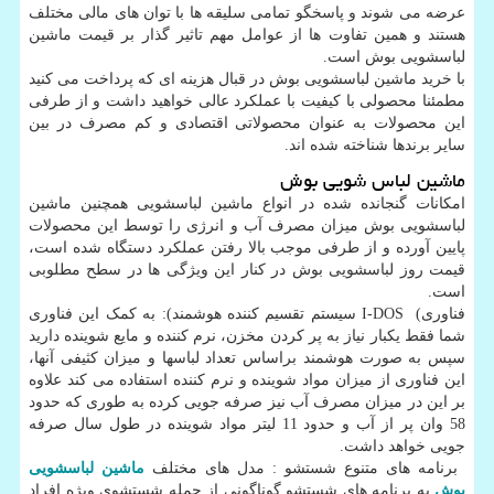
عرضه می شوند و پاسخگو تمامی سلیقه ها با توان های مالی مختلف
هستند و همین تفاوت ها از عوامل مهم تاثیر گذار بر قیمت ماشین
لباسشویی بوش است.
با خرید ماشین لباسشویی بوش در قبال هزینه ای که پرداخت می کنید
مطمئنا محصولی با کیفیت با عملکرد عالی خواهید داشت و از طرفی
این محصولات به عنوان محصولاتی اقتصادی و کم مصرف در بین
سایر برندها شناخته شده اند.
ماشین لباس شویی بوش
امکانات گنجانده شده در انواع ماشین لباسشویی همچنین ماشین
لباسشویی بوش میزان مصرف آب و انرژی را توسط این محصولات
پایین آورده و از طرفی موجب بالا رفتن عملکرد دستگاه شده است،
قیمت روز لباسشویی بوش در کنار این ویژگی ها در سطح مطلوبی
است.
فناوری
I-DOS (
سیستم تقسیم کننده هوشمند): به کمک این فناوری
شما فقط یکبار نیاز به پر کردن مخزن، نرم کننده و مایع شوینده دارید
سپس به صورت هوشمند براساس تعداد لباسها و میزان کثیفی آنها،
این فناوری از میزان مواد شوینده و نرم کننده استفاده می کند علاوه
بر این در میزان مصرف آب نیز صرفه جویی کرده به طوری که حدود
58 وان پر از آب و حدود 11 لیتر مواد شوینده در طول سال صرفه
جویی خواهد داشت
.
برنامه های متنوع شستشو : مدل های مختلف
ماشین لباسشویی
بوش
به برنامه های شستشو گوناگونی از جمله شستشوی ویژه افراد