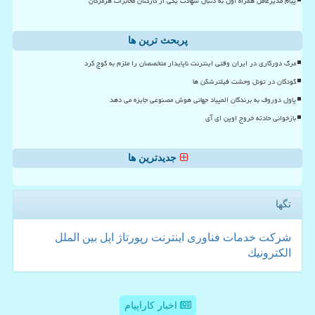
پیام مدیرعامل همراه اول به دنبال شهادت یکی از کارکنان مخابرات هرمزگان
پربحث ترین ها
مرگ دورکاری در ایران وقتی اینترنت ناپایدار متخصصان را ملزم به کوچ کرد
کودکان در تونل وحشت فیلترشکن ها
پاول دوروف به برندگان المپیاد جهانی هوش مصنوعی جایزه می دهد
بازخوانی حادثه خروج اوپن ای آی
جدیدترین ها
تگها
شركت
خدمات
فناوری
اینترنت
رپورتاژ
اپل
بین الملل
الكترونیك
اخبار کاراپیام