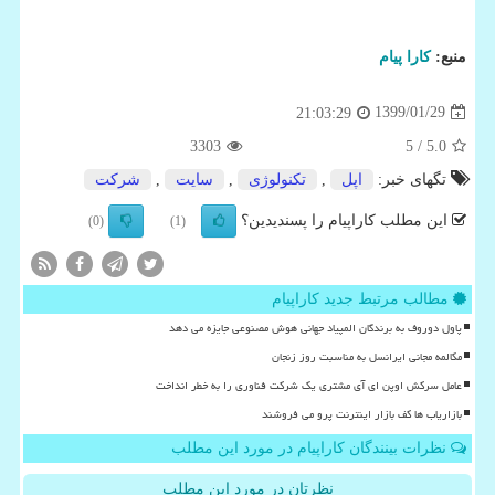
منبع:
كارا پیام
1399/01/29
21:03:29
3303
/ 5
5.0
تگهای خبر:
اپل
,
تكنولوژی
,
سایت
,
شركت
این مطلب کاراپیام را پسندیدین؟
(0)
(1)
مطالب مرتبط جدید کاراپیام
پاول دوروف به برندگان المپیاد جهانی هوش مصنوعی جایزه می دهد
مکالمه مجانی ایرانسل به مناسبت روز زنجان
عامل سرکش اوپن ای آی مشتری یک شرکت فناوری را به خطر انداخت
بازاریاب ها کف بازار اینترنت پرو می فروشند
نظرات بینندگان کاراپیام در مورد این مطلب
نظرتان در مورد این مطلب