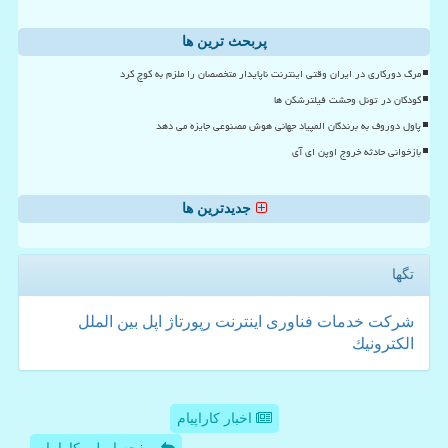
پربحث ترین ها
مرگ دورکاری در ایران وقتی اینترنت ناپایدار متخصصان را ملزم به کوچ کرد
کودکان در تونل وحشت فیلترشکن ها
پاول دوروف به برندگان المپیاد جهانی هوش مصنوعی جایزه می دهد
بازخوانی حادثه خروج اوپن ای آی
جدیدترین ها
تگها
شركت
خدمات
فناوری
اینترنت
رپورتاژ
اپل
بین الملل
الكترونیك
اخبار کاراپیام