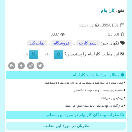
منبع:
كارا پیام
1399/01/31
11:57:32
3837
/ 5
5.0
تگهای خبر:
سیم­ كارت
,
فروشگاه
,
نمایندگی
این مطلب کاراپیام را پسندیدین؟
(0)
(1)
مطالب مرتبط جدید کاراپیام
جشن میلاد و مراسم عقد دانشجویی در کاروان های عمره دانشگاهیان
اعلام آخرین وضعیت وام عمره دانشگاهیان
بومگردی با حیوانات
طرح آموزش مهارت محور باید بدون مانع اجرا شود
نظرات بینندگان کاراپیام در مورد این مطلب
نظرتان در مورد این مطلب