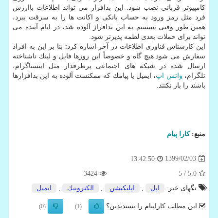
كامپیوتر قربانی نصب شود. این بدافزار می تواند اطلاعات باارزش
فرد مثل رمز ورود به حساب بانكی و اكانت ها را به سرقت ببرد،
همین طور وقتی سیستم به این بدافراز آلوده شد، در ایام آینده می
تواند برای حملات بعدی لطمه پذیرتر شود.
این كارشناس فناوری اطلاعات در آخر اشاره كرد: بنا بر این به افراد
سفارش می شود هیچ گاه و خصوصاً این روزها فایل و لینك ناشناخته
ارسال شده در شبكه های اجتماعی پرطرفدار مثل اینستاگرام،
تلگرام،
واتس اپ
، ایمیل یا پیامك كه ممكنست آلوده به این بدافزارها
باشند را باز نكنند.
منبع:
كارا پیام
1399/02/03
13:42:50
3424
/ 5
5.0
تگهای خبر:
اپل
,
اپلیكیشن
,
الكترونیك
,
ایمیل
این مطلب کاراپیام را پسندیدین؟
(0)
(1)