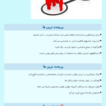
پربیننده ترین ها
برای پاسخگویی به مردم و جامعه علمی باید مساله اینترنت را حل نماییم
اندروید تماسهای کلاهبرداران را شناسایی می کند
هرآنچه از منابع ناشناس دانلود کردید، پاک کنید
دستگاههای اجرائی مکلف به استفاده از پیامرسان های بومی شدند
پربحث ترین ها
مرگ دورکاری در ایران وقتی اینترنت ناپایدار متخصصان را ملزم به کوچ کرد
کودکان در تونل وحشت فیلترشکن ها
پاول دوروف به برندگان المپیاد جهانی هوش مصنوعی جایزه می دهد
بازخوانی حادثه خروج اوپن ای آی