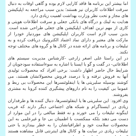
اما بیشتر این برنامه ها فاقد كارایی لازم بوده و گاهی اوقات به دنبال
سرقت اطلاعات كاربران نیز هستند؛ بدین سبب مراجعه به اپلیكیشن
های مجاز و تحت نظر وزارت بهداشت اهمیت زیادی دارد.
هدایت به لینك و درگاه های بانكی جعلی و سرقت اطلاعات هویتی و
كاری از مهم ترین اهداف اپلیكیشن های جعلی طراحی شده است.
بدین سبب لازم است كاربران اپلیكیشن های موردنیاز خودرا از
ماركت های معتبر و دارای نماد اعتماد الكترونیك دریافت كرده و به
تبلیغات و برنامه های ارائه شده در كانال ها و گروه های مختلف توجه
نكنند.
در این راستا علی اصغر زارعی -كارشناس مدیریت سیستم های
اطلاعاتی- در گفت و گو با ایسنا با اشاره به سوءاستفاده سودجویان از
شرایط حال حاضر اظهار داشت: برخی افراد كه محصولات تولیدی
آنها به فروش نرفته و یا درصدد فروش محصولاتشان هستند، می
كوشند بوسیله سلبریتی ها یا اینفلوئنسرها این محصولات بی ربط و
عموما بی كیفیت را به نام داروهای پیشگیری كننده كرونا به مشتری
بفروشند.
وی افزود: این سلبریتی ها یا اینفلوئنسرها، دنبال كننده ها و طرفداران
زیادی در اینستاگرام و شبكه های اجتماعی دیگر دارند كه فریب
اینگونه تبلیغات را می خورند و نه فقط مبالغی را در این موارد از
دست می دهند بلكه ممكنست با اطمینان بی جا و غیرعلمی به این
محصولات سلامت خود و اطرافیانشان را به خطر بیندازند یا حتی
تبلیغات زیادی در سایت ها و كانال های اینترنتی قابل مشاهده هستند