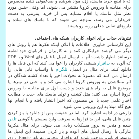
كه با تبلیغ خرید ماسك، ژل، مواد شوینده و ضدعفونی كننده مخصوص
برای مقابله با ویروس كرونا منتشر می شوند، اما وقتی جنس مورد
نظر مثل ماسك یا اقلام مشابه پس از خرید اینترنتی به دست
خریداران می رسد، متوجه می شوند كه با ماسك های ساده و
داروهای تقلبی جعلی روبه رو هستند.
تیترهای جذاب برای اغوای كاربران شبكه های اجتماعی
این كارشناس فناوری اطلاعات با اعلان اینكه هكرها هم با روش های
دیگر می كوشند خرابكاری كنند و به كاربران و قربانیان خود لطمه
برسانند، اظهار داشت: آنها با ارسال ایمیل یا فایل های Word و یا PDF
كه آلوده به
بدافزار
هستند، كاربران را اغوا می كنند كه این فایل ها را
دانلود كنند. برای مثال در ایمیل،
تلگرام
یا واتساپ فایل هایی را
ارسال می كنند كه معمولا به تحولات اخیر یا تعداد كشته شدگان در
اثر مبتلاشدن به ویروس كرونا اشاره می كند و یا حتی در تیترها یا
موضوع فایل به راه های جدید و دست اول برای مقابله با ویروس
كرونا اشاره می كنند؛ مثل كشف و تولید ماسك های جدید یا مطالب
اخبار علمی جدید با این مضمون كه اخیرا انتشار یافته و با انجام آنها
هیچ گاه مبتلا به این ویروس نمی شوید.
زارعی در ادامه اشاره كرد: اما در حقیقت پس از دانلود یا باز كردن
چنین فایل هایی، این بدافزارها به سرعت وارد سیستم یا گوشی
تلفن
شده و منجر به بروز مشكلات زیادی می شوند. برای مثال هكرها
بتازگی با ارسال ایمیل های آلوده و باز كردن ضمیمه این ایمیل ها
توسط قربانی، موجب شدند كه بدافزار مخربی به نام Emotet، روی