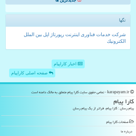
جدیدترین ها
تگها
شركت
خدمات
فناوری
اینترنت
رپورتاژ
اپل
بین الملل
الكترونیك
اخبار کاراپیام
صفحه اصلی کاراپیام
karapayam.ir - تمامی حقوق سایت كارا پیام متعلق به مالک دامنه است
كارا پیام
پیام رسان : کارا پیام، فراتر از یک پیام رسان
صفحات كارا پیام
درباره ما