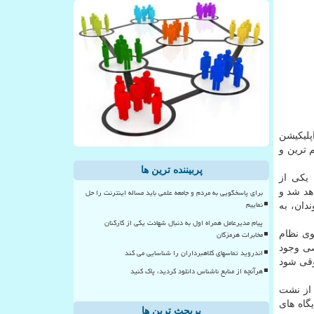
پلیکیشن
م ترین و
پربیننده ترین ها
 یکی از
برای پاسخگویی به مردم و جامعه علمی باید مساله اینترنت را حل
اهد شد و
نماییم
ندان، به
پیام مدیرعامل همراه اول به دنبال شهادت یکی از کارکنان
مخابرات هرمزگان
 قانون حفاظت از داده های عمومی یا همان GDPR در هزارتوی نظام
صی وجود
اندروید تماسهای کلاهبرداران را شناسایی می کند
وقی شود
هرآنچه از منابع ناشناس دانلود کردید، پاک کنید
 از نشت
گاه های
پربحث ترین ها