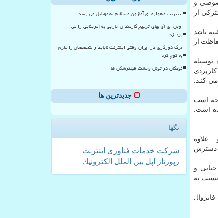
خصوصی و
ترکی از
اینترنت ماهواره ای آمازون مستقیم به موبایل می رسد
اوپن ای آی بهای ترجیح کارمندان خارجی به آمریکایی را می
ته باشد
پردازد
فاظت از
مرگ دورکاری در ایران وقتی اینترنت ناپایدار متخصصان را ملزم
به کوچ کرد
 بوسیله
کودکان در تونل وحشت فیلترشکن ها
کاربردی
ی می کنند.
جدیدترین ها
ازم به توجه است
ده است.
تگها
ی به دایرکتوری های محل بارگزاری داده ها و اسناد توسط کاربران سایت نظیر دایرکتوری های uploads و temp و... علاوه
شده و از دسترس
شركت
خدمات
فناوری
اینترنت
رپورتاژ
اپل
بین الملل
الكترونیك
ه پذیری های حیاتی و
نسبت به
دیریت vCenter و ESX، کنسول مدیریت فایروال