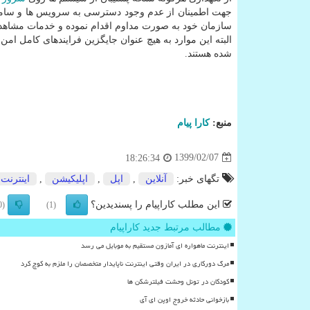
جهت اطمینان از عدم وجود دسترسی به سرویس ها و ساما
سازمان خود به صورت مداوم اقدام نموده و خدمات مشاهد
البته این موارد به هیچ عنوان جایگزین فرایندهای کامل 
شده هستند.
منبع:
كارا پیام
1399/02/07
18:26:34
تگهای خبر:
آنلاین
,
اپل
,
اپلیكیشن
,
اینترنت
این مطلب کاراپیام را پسندیدین؟
(0)
(1)
مطالب مرتبط جدید کاراپیام
اینترنت ماهواره ای آمازون مستقیم به موبایل می رسد
مرگ دورکاری در ایران وقتی اینترنت ناپایدار متخصصان را ملزم به کوچ کرد
کودکان در تونل وحشت فیلترشکن ها
بازخوانی حادثه خروج اوپن ای آی