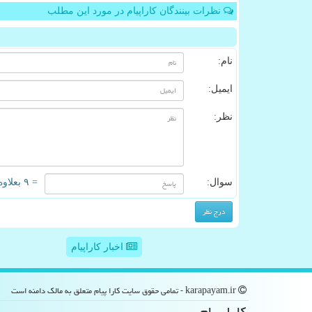
نظرات بینندگان کاراپیام در مورد این مطلب
نام:
ایمیل:
نظر:
سوال:
= ۹ بعلاوه ۳
اخبار کاراپیام
karapayam.ir - تمامی حقوق سایت كارا پیام متعلق به مالک دامنه است
كارا پیام