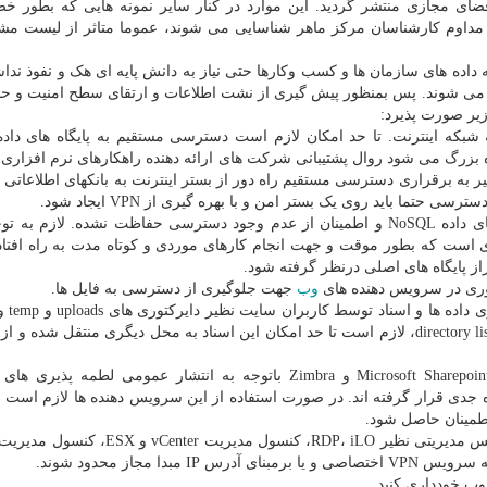
ی مجازی منتشر گردید. این موارد در کنار سایر نمونه هایی که بطور 
مداوم کارشناسان مرکز ماهر شناسایی می شوند، عموما متاثر از لیست مش
ه های سازمان ها و کسب وکارها حتی نیاز به دانش پایه ای هک و نفوذ نداش
 می شوند. پس بمنظور پیش گیری از نشت اطلاعات و ارتقای سطح امنیت و ح
یر صورت پذیرد:
شبکه اینترنت. تا حد امکان لازم است دسترسی مستقیم به پایگاه های داده
ه بزرگ می شود روال پشتیبانی شرکت های ارائه دهنده راهکارهای نرم افزاری 
۲*۷، مشتریان خودرا گردنگیر به برقراری دسترسی مستقیم راه دور از بستر اینترنت به بانکهای اطلاعات
تما باید روی یک بستر امن و با بهره گیری از VPN ایجاد شود.
دقت در راه اندازی پایگاه های داده خصوصاً انواع پایگاه های داده NoSQL و اطمینان از عدم وجود دسترسی حفاظت نشده. ل
ای است که بطور موقت و جهت انجام کارهای موردی و کوتاه مدت به راه افتا
از پایگاه های اصلی درنظر گرفته شود.
وب
جهت جلوگیری از دسترسی به فایل ها.
دقت در وضعیت دسترس
بر ضرورت کنترل دسترسی ها و غیرفعالسازی قابلیت directory listing، لازم است تا حد امکان این اسناد به محل دیگری منتقل 
سرویس دهنده رایج و پرکاربرد Microsoft Exchange و Microsoft Sharepoint و Zimbra باتوجه به انتشار عمومی لطم
دی قرار گرفته اند. در صورت استفاده از این سرویس دهنده ها لازم است 
 اطمینان حاصل شود.
از عدم دسترسی مستقیم بوسیله اینترنت به هرگونه سرویس مدیریتی نظیر RDP، iLO، کنسول م
 مجاز محدود شوند.
ب خودداری کنید.