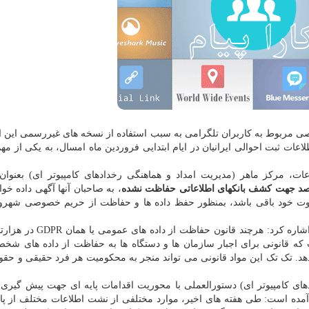
شخصی مربوط به کاربران تلگرامی به سبب استفاده از نسخه های غیررسمی این ا
اعات ثبت احوالی ایرانیان در ایام ابتدایی فروردین ماه امسال، به یکی از مه
لاعات، مرکز ماهر (مدیریت امداد و هماهنگی رخدادهای کامپیوتر ای) بعنوان
د جهت کشف بانکهای اطلاعاتی حفاظت نشده
، به صاحبان آنها آگهی داده خو
چنان مشکل به قوت خود باقی باشد، بمنظور حفظ داده ها و حفاظت از حریم خصوصی شهرو
همین طور امیر ناظمی -رئیس سازمان فناوری اطلاعات- اشاره کرد: هرچند
که قانونی برای اجبار سازمان ها و دستگاه ها به حفاظت از داده های شخ
 دهد. تک تک این مواد قانونی می تواند منجر به محکومیت هر فرد حقیقی و حق
دهای کامپیوتر ای) دستورالعملی با محوریت اقدامات پایه ای جهت پیش گیری
آمده است: طی هفته های اخیر، موارد مختلفی از نشت اطلاعات مختلف از پای