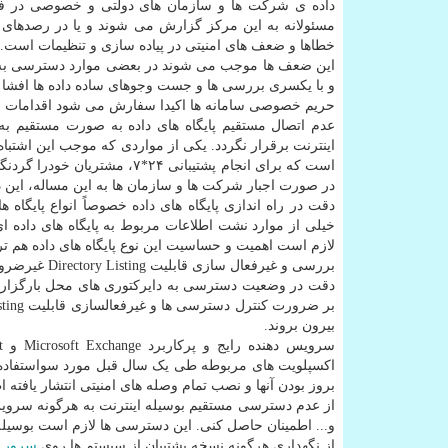
داده ی شرکت ها و سازمان های دولتی و خصوصی در فضا
مسئولانه به این مرکز گزارش می شوند و یا در رصدهای 
خطاها و ضعف های امنیتی در پیاده سازی و تنظیمات است.
این ضعف ها موجب می شوند در بعضی موارد دسترسی به داد
و با یکسری بررسی ها و جست وجوهای ساده داده ها افشا
حریم خصوصی سامانه ها اکیدا سفارش می شود اقدامات ز
عدم اتصال مستقیم پایگاه های داده به صورت مستقیم به 
اینترنت برقرار نگردد. یکی از مواردی که موجب این اشتبا
است که برای انجام پشتیبانی ۴
در صورت اجبار شرکت ها و سازمان ها به این مساله، این دسترسی ح
خیلی از موارد نشت اطلاعات مربوط به پایگاه های داده 
لازم است اهمیت و حساسیت این نوع پایگاه های داده هم تر
بررسی و غیرفعال سازی قابلیت Directory Listing غیرضروری در سرویس دهنده های
بیرون بروند.
اکسپلویت های مربوطه طی یک سال قبل مورد سواستفاده ج
بروز بودن آنها و نصب تمام وصله های امنیتی انتشار یافته
و... اطمینان حاصل کنی. این دسترسی ها لازم است بوسیله سرویس VPN اختصاصی و یا برمبنای آدرس IP مبدا
از نگهداری هرگونه نسخه پشتیبان از سیستم ها روی
سرور
و