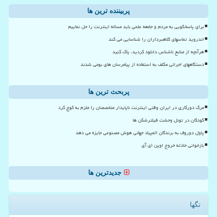
پربیننده ترین ها
برای پاسخگویی به مردم و جامعه علمی باید مساله اینترنت را حل نماییم
اندروید تماسهای کلاهبرداران را شناسایی می کند
هرآنچه از منابع ناشناس دانلود کردید، پاک کنید
دستگاههای اجرائی مکلف به استفاده از پیامرسان های بومی شدند
پربحث ترین ها
مرگ دورکاری در ایران وقتی اینترنت ناپایدار متخصصان را ملزم به کوچ کرد
کودکان در تونل وحشت فیلترشکن ها
پاول دوروف به برندگان المپیاد جهانی هوش مصنوعی جایزه می دهد
بازخوانی حادثه خروج اوپن ای آی
جدیدترین ها
تگها