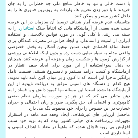
با دست خالی و تنها به خاطر منافع ملی چه خطراتی را به جان
خریدند تا با دور زدن تحریم ها، واردات به روزترین فناوری ها را به
داخل کشور میسر و ممکن کنند.
متاسفانه عدم عرضه آمار شفاف توسط آن سازمان در این عرصه
سبب شده بعضی از آزمایشگاه هایی که اتفاقاً سنگ
استاندارد
را به
سینه می زنند، با کلی گویی در مورد قوانین بالادستی و استفاده
ابزاری از امنیت و استاندارد و ایجاد هراس در مصرف کنندگان برای
حفظ منافع اقتصادی خود، ضمن توهین آشکار به بخش خصوصی
واقعی مدام به سیاه نمایی دست زده و بدون اینکه اطلاعاتی روشنی
از گزارش آزمون ها و شکست زمان و هزینه آنها عرضه کنند، همچنان
به دنبال سوءاستفاده از این مورد برای ایجاد صف انتظار در
آزمایشگاه و کسب درآمد مستمر و نامشروع هستند. قسمت تامل
برانگیز ماجرا این است که تا کنون و بر مبنای آئین نامه تایید نمونه،
هیچ کدام از دستگاه های امنیتی موفق به دریافت تاییدیه از این
آزمایشگاه ها نشده است؛ این مساله تنها کمبود دانش و یا فساد را به
ذهن متبادر می کند که در هر دو صورت، سازمان نظام صنفی
کامپیوتری و اعضای آن حق پیگیری ضرر و زیان احتمالی و جبران
خسارت در این خصوص را برای خود محفوظ نگه می دارد.
ماحصل ارزیابی های غیرشفاف، ایجاد وقفه سه ماهه در استقرار
تجهیزات زیرساخت های حیاتی کشور بوده که به نوبه خود سبب
افزایش بی رویه قاچاق شده، که ماهیتاً در تضاد با اهداف امنیتی و
استانداردی است.