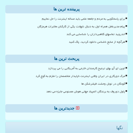
پربیننده ترین ها
برای پاسخگویی به مردم و جامعه علمی باید مساله اینترنت را حل نماییم
پیام مدیرعامل همراه اول به دنبال شهادت یکی از کارکنان مخابرات هرمزگان
اندروید تماسهای کلاهبرداران را شناسایی می کند
هرآنچه از منابع ناشناس دانلود کردید، پاک کنید
پربحث ترین ها
اوپن ای آی بهای ترجیح کارمندان خارجی به آمریکایی را می پردازد
مرگ دورکاری در ایران وقتی اینترنت ناپایدار متخصصان را ملزم به کوچ کرد
کودکان در تونل وحشت فیلترشکن ها
پاول دوروف به برندگان المپیاد جهانی هوش مصنوعی جایزه می دهد
جدیدترین ها
تگها