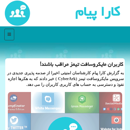
كارا پیام
منو
كاربران مایكروسافت تیمز مراقب باشند!
به گزارش كارا پیام كارشناسان امنیتی اخیرا از صدمه پذیری جدیدی در
سرویس مایكروسافت تیمز (CyberArk ) خبر دادند كه به هكرها اجازه
نفوذ و دسترسی به حساب های كاربری كاربران را می دهد.