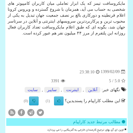
مایکروسافت تیمز که یک ابزار تعاملی میان کاربران کامپیوتر های
شخصی به حساب می آید، همزمان با شروع گسترده و ویروس کرونا
اعلام قرنطینه و دورکاری بالغ بر نصف جمعیت جهان تبدیل به یکی از
محبوب ترین و پرکاربردترین سرویسهای اینترنتی و آنلاین در سرتاسر
جهان شد، بگونه ای که طبق اعلام مایکروسافت تعداد کاربران فعال
روزانه این پلتفرم از مرز ۴۴ میلیون نفر هم عبور کرده است.
1399/02/09
23:38:10
3391
/ 5
5.0
تگهای خبر:
آنلاین
,
اینترنت
,
سایبر
,
سایت
این مطلب کاراپیام را پسندیدین؟
(0)
(1)
مطالب مرتبط جدید کاراپیام
اوپن ای آی بهای ترجیح کارمندان خارجی به آمریکایی را می پردازد