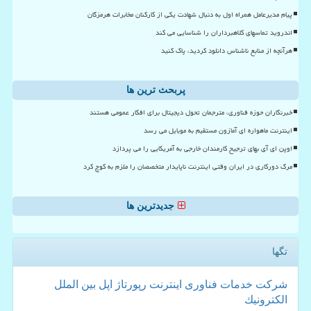
پیام مدیرعامل همراه اول به دنبال شهادت یکی از کارکنان مخابرات هرمزگان
اندروید تماسهای کلاهبرداران را شناسایی می کند
هرآنچه از منابع ناشناس دانلود کردید، پاک کنید
پربحث ترین ها
خبرنگاران حوزه فناوری، مترجمان تحول دیجیتال برای افکار عمومی هستند
اینترنت ماهواره ای آمازون مستقیم به موبایل می رسد
اوپن ای آی بهای ترجیح کارمندان خارجی به آمریکایی را می پردازد
مرگ دورکاری در ایران وقتی اینترنت ناپایدار متخصصان را ملزم به کوچ کرد
جدیدترین ها
تگها
شركت
خدمات
فناوری
اینترنت
رپورتاژ
اپل
بین الملل
الكترونیك