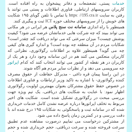
خدمات
پستی، تشعشعات و دفاتر پیشخوان به راه افتاده است.
کاربران سرویسهای ارتباطی، فناوری اطلاعات و پستی می توانند با
رفتن به سایت https: //195.cra.ir یا تماس با تلفن گویای ۱۹۵ شکایت
های خویش را از سرویسهای مختلف حوزه ICT ثبت و پیگیری کنند.
همینطور با راه اندازی
سامانه نت سنج پلاس
هر ایرانی در هر مکانی
می تواند ببیند که چه شرکت هایی خدماتشان عرضه می شود؟ کیفیت
پوشش چیست؟ میزان سرعتی که می تواند دریافت کند چقدر است؟
شکایات مردم در آن منطقه چه بوده است؟ و اندازه گیری های کیفی
چه می گوید؟ همینطور علاوه بر اطلاعات رگولاتوری، نظراتی که
کاربران منعکس می کنند هم در این سامانه وجود دارد و هر یک از
کاربران در هر نقطه از کشور می توانند انتخاب کنند که کدام
اپراتور
چه سرویسی می دهد و از نظرات سایر مردم هم آگاه شوند.
در این راستا پیمان قره داغی - مدیرکل حفاظت از حقوق مصرف
کننده رگولاتوری- با اشاره به تاکید وزیر ارتباطات و فناوری اطلاعات
در خصوص حفظ حقوق مشترکان بعنوان مهمترین اولویت رگولاتوری
اظهار نمود: با عنایت به شکایت های دریافتی، یک تیم ویژه جهت
بررسی مبحث در رگولاتوری تشکیل شده است. شکایت های اخیر
مربوط به تخلف اپراتورها درباره عرضه نشدن کامل خدمات خریداری
شده که در سامانه ثبت و پاسخگوئی به شکایات ۱۹۵ درج شده اند با
دقت بررسی و در کمترین زمان پاسخ داده می شود.
از مشترکین درخواست می نماییم درصورت مشاهده عدم تطبیق
سرعت فروخته شده و سرعت دریافتی، حجم خریداری شده و حجم