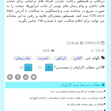
دریافتی و همینطور رعایت نکردن تعرفه های ترجیحی برای سایت
های داخلی و پیام رسان های بومی از جانب اپراتورها، مبحث را به
صورت سریع در سامانه ثبت و پاسخگوئی به شکایات با آدرس https:
//195.cra.ir ثبت کنند. همینطور مشترکان علاوه بر رفتن به این سامانه
می توانند برای اعلام شکایت خود با شماره ۱۹۵ تماس بگیرند.
1399/02/10
23:49:06
3216
/ 5
5.0
تگهای خبر:
آنلاین
,
اپراتور
,
اینترنت
,
پیام رسان
این مطلب کاراپیام را پسندیدین؟
(0)
(1)
مطالب مرتبط جدید کاراپیام
اینترنت ماهواره ای آمازون مستقیم به موبایل می رسد
مرگ دورکاری در ایران وقتی اینترنت ناپایدار متخصصان را ملزم به کوچ کرد
کودکان در تونل وحشت فیلترشکن ها
بازخوانی حادثه خروج اوپن ای آی