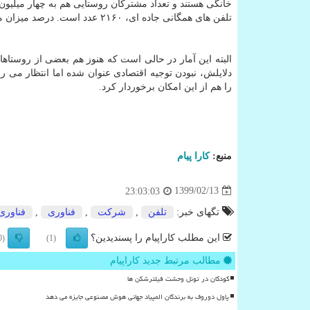
تلفن های همگانی جاده ای، ۲۱۶۰ عدد است. درصد میزان موفقیت در برقراری مکالمات (ASR) نیز ۵۱.۸ است.
البته این آمار در حالی است که هنوز هم بعضی از روستاها
دلایلش، نبودن توجیه اقتصادی عنوان شده اما انتظار می رو
را هم از این امکان برخوردار کرد.
منبع:
كارا پیام
1399/02/13
23:03:03
تگهای خبر:
تلفن
,
شركت
,
فناوری
,
فناوری
این مطلب کاراپیام را پسندیدین؟
(0)
(1)
مطالب مرتبط جدید کاراپیام
کودکان در تونل وحشت فیلترشکن ها
پاول دوروف به برندگان المپیاد جهانی هوش مصنوعی جایزه می دهد