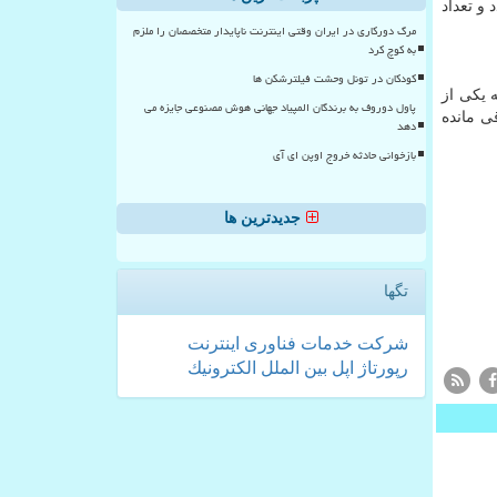
 هم به چهار میلیون و ۱۰۳ هزار و ۸۳۰ می رسد. همین طور تعداد تلفن همگانی ۹۲ هزار و ۱۱۴ عدد و تعداد
مرگ دورکاری در ایران وقتی اینترنت ناپایدار متخصصان را ملزم
به کوچ کرد
کودکان در تونل وحشت فیلترشکن ها
 یکی از
پاول دوروف به برندگان المپیاد جهانی هوش مصنوعی جایزه می
ی مانده
دهد
بازخوانی حادثه خروج اوپن ای آی
جدیدترین ها
تگها
شركت
خدمات
فناوری
اینترنت
رپورتاژ
اپل
بین الملل
الكترونیك