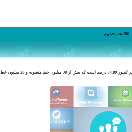
مطالب كارا پیام
كارا پیام: طبق آخرین آمار منتشره، ضریب نفوذ تلفن ثابت در كشور 34.89 درصد اس