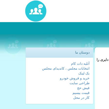
دوستان ما
ت كه بیش از 38 میلیون خط منصوبه و 28 میلیون خط دایری را
آتلیه دات کام
انتخابات مجلس ، کاندیدای مجلس
بک لینک
خرید و فروش خودرو
طراحی سایت
فیش حج
قیمت بیسیم
کار در محل