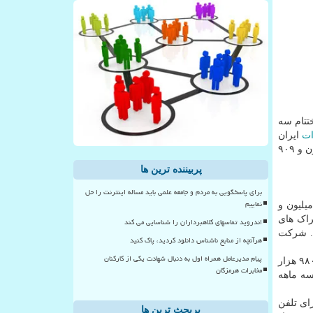
ختتام سه
ات
ایران
به مجموع ۳۷ میلیون و ۴۱۱ هزار و ۷۰۰ خط منصوبه رسیده که شامل ۳۱ میلیون و ۵۰۱ هزار و ۹۸۶ تعداد خط منصوبه شهری و پنج میلیون و ۹۰۹
پربیننده ترین ها
برای پاسخگویی به مردم و جامعه علمی باید مساله اینترنت را حل
نماییم
 خط دایری شهری و چهار میلیون و
د است. همین طور اشتراک های
اندروید تماسهای کلاهبرداران را شناسایی می کند
دایری را شامل می شود. شرکت
هرآنچه از منابع ناشناس دانلود کردید، پاک کنید
پیام مدیرعامل همراه اول به دنبال شهادت یکی از کارکنان
در مجموع ضریب نفوذ تلفن ثابت، ۳۴.۸۹ درصد است که با احتساب شرکت مخابرات ایران، FCPها و شرکت های Servco، ۳۸ میلیون و ۹۸۰ هزار
مخابرات هرمزگان
تام سه ماهه
زار و ۱۳۸ روستا دارای ارتباط و ۴۷ هزار و ۷۲۹ روستا دارای تلفن
پربحث ترین ها