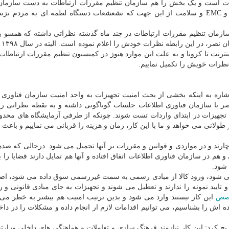
ت است و یک بخش را هم سازمان تنظیم مقررات ارتباطات به دست سازمان
اطلاعات سپرده است. موضوعات مربوط به حوزه امنیت و EMC و سلامت از این جهت که تشعشعات دستگاه لطمه ای به مرد
ازمان تنظیم مقررات ارتباطات در چند ماه گذشته نظراتی داشته که همسو ب
سازمان ن
ترنت تا کرونا و به علت این موارد هنوز در کمیسیون تنظیم مقررات ارتباطا
 نظرات خویش را تکمیل نماییم.
اره به اینکه بخشی از بحث امنیت تجهیزات به واحد امنیت سازمان فناوری 
با سازمان فناوری اطلاعات جلسات گوناگونی داشته و به نقطه نظراتی رس
 تجهیزات در ابتدای واردات تست شوند. چونکه از طرفی آزمایشگاه های محدو
طولانی می خواهد و ما با این کار، زمان و هزینه را قربانی می نماییم و باعث 
ناچارند و در مواردی و قوانین و مقررات بر آنها تحمیل می شود. درحالی که صد
 در سازمان فناوری اطلاعات اتفاق افتاده و آنها هم تمایل دارند قضایا را 
 شود.
ولانی شود، ورود کالا از مبادی رسمی به سمت غیررسمی سوق داده می شود، اضا
یید نمونه را ندارند و تعطیل می شوند و تجهیزات به جای مبادی قانونی و 
صص
این کار نیستند وارد می شود و بدین ترتیب امنیت هم بیشتر به خطر می ا
ننده اش را بشناسیم، می توانیم اقدامات لازم ار انجام داده و مشکلات را در د
کرد: این کار نیازمند فرهنگ سازی و تعاملات و هماهنگی های داخلی وزارتخ