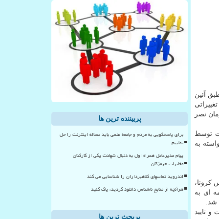
طبق آئین
 تغییراتی
مان نصر
پربیننده ترین ها
برای پاسخگویی به مردم و جامعه علمی باید مساله اینترنت را حل
ات توسط
نماییم
استه به
پیام مدیرعامل همراه اول به دنبال شهادت یکی از کارکنان
مخابرات هرمزگان
اندروید تماسهای کلاهبرداران را شناسایی می کند
 کرونا،
هرآنچه از منابع ناشناس دانلود کردید، پاک کنید
ه ای به
و تایید
پربحث ترین ها