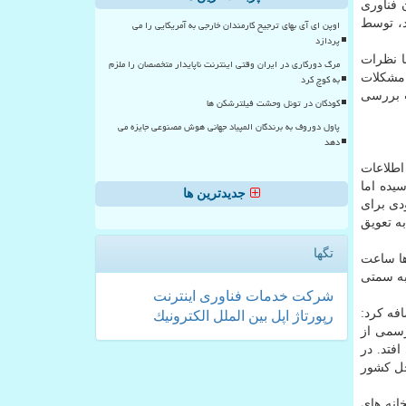
 فناوری
م نزند، توسط
اوپن ای آی بهای ترجیح کارمندان خارجی به آمریکایی را می
پردازد
ا نظرات
مرگ دورکاری در ایران وقتی اینترنت ناپایدار متخصصان را ملزم
ظام صنفی نبوده و بنابراین کمیسیون شبکه سازمان نصر، در این رابطه نظرات خودش را اعلام نموده است. البته در سال ۱۳۹۸ مشکلات
به کوچ کرد
ت بررسی
کودکان در تونل وحشت فیلترشکن ها
پاول دوروف به برندگان المپیاد جهانی هوش مصنوعی جایزه می
دهد
اطلاعات
یده اما
جدیدترین ها
دی برای
به تعویق
تگها
ها ساعت
به سمتی
شركت
خدمات
فناوری
اینترنت
فه کرد:
رپورتاژ
اپل
بین الملل
الكترونیك
رسمی از
فتد. در
اخل کشور
انه های