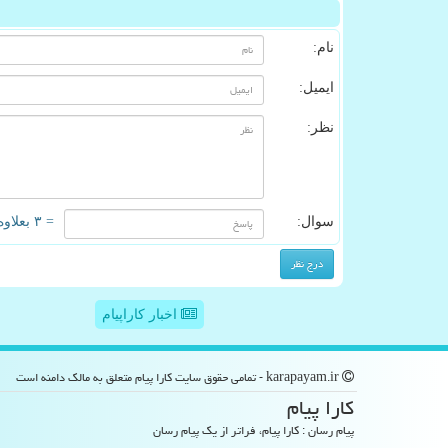
نام:
ایمیل:
نظر:
سوال:
= ۳ بعلاوه ۵
اخبار کاراپیام
karapayam.ir - تمامی حقوق سایت كارا پیام متعلق به مالک دامنه است
كارا پیام
پیام رسان : کارا پیام، فراتر از یک پیام رسان