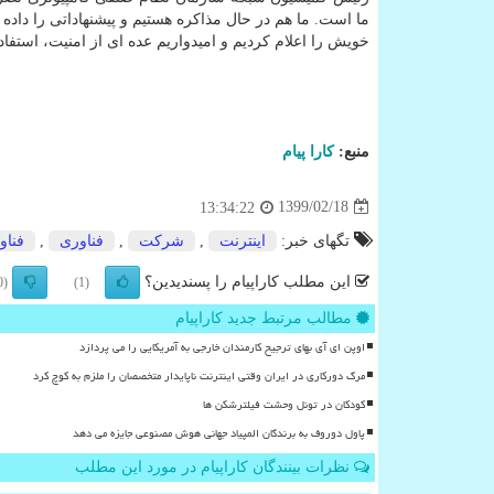
ما است. ما هم در حال مذاکره هستیم و پیشنهاداتی را داده ا
خویش را اعلام کردیم و امیدواریم عده ای از امنیت، استفا
منبع:
كارا پیام
1399/02/18
13:34:22
تگهای خبر:
اینترنت
,
شركت
,
فناوری
,
فناو
این مطلب کاراپیام را پسندیدین؟
(0)
(1)
مطالب مرتبط جدید کاراپیام
اوپن ای آی بهای ترجیح کارمندان خارجی به آمریکایی را می پردازد
مرگ دورکاری در ایران وقتی اینترنت ناپایدار متخصصان را ملزم به کوچ کرد
کودکان در تونل وحشت فیلترشکن ها
پاول دوروف به برندگان المپیاد جهانی هوش مصنوعی جایزه می دهد
نظرات بینندگان کاراپیام در مورد این مطلب