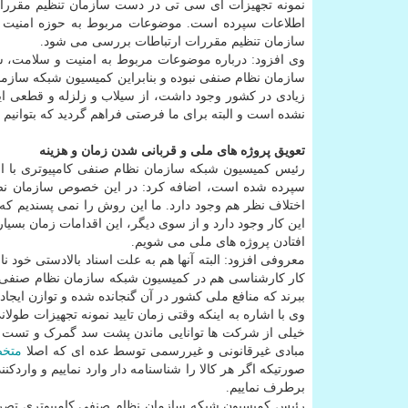
نمونه تجهیزات آی سی تی در دست سازمان تنظیم مقررا
سازمان تنظیم مقررات ارتباطات بررسی می شود.
وی افزود: درباره موضوعات مربوط به امنیت و سلامت، س
زیادی در کشور وجود داشت، از سیلاب و زلزله و قطعی این
نشده است و البته برای ما فرصتی فراهم گردید که بتوانیم
تعویق پروژه های ملی و قربانی شدن زمان و هزینه
رئیس کمیسیون شبکه سازمان نظام صنفی کامپیوتری با اش
سپرده شده است، اضافه کرد: در این خصوص سازمان نصر 
اختلاف نظر هم وجود دارد. ما این روش را نمی پسندیم که
این کار وجود دارد و از سوی دیگر، این اقدامات زمان بسیار 
افتادن پروژه های ملی می شویم.
معروفی افزود: البته آنها هم به علت اسناد بالادستی خود 
کار کارشناسی هم در کمیسیون شبکه سازمان نظام صنفی و هم
ببرند که منافع ملی کشور در آن گنجانده شده و توازن ایجاد
وی با اشاره به اینکه وقتی زمان تایید نمونه تجهیزات ط
خیلی از شرکت ها توانایی ماندن پشت سد گمرک و تست و تا
مبادی غیرقانونی و غیررسمی توسط عده ای که اصلا
متخ
صورتیکه اگر هر کالا را شناسنامه دار وارد نماییم و واردک
برطرف نماییم.
رئیس کمیسیون شبکه سازمان نظام صنفی کامپیوتری تصریح 