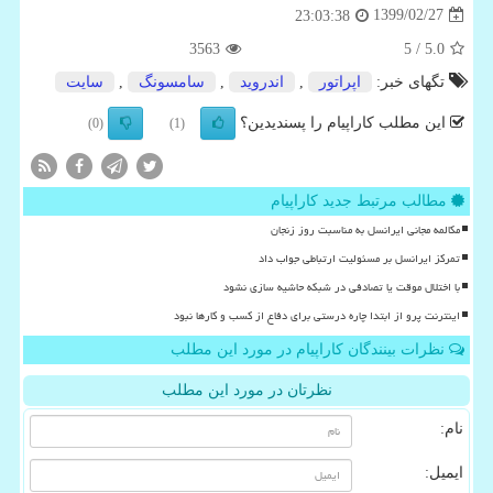
1399/02/27
23:03:38
3563
/ 5
5.0
تگهای خبر:
اپراتور
,
اندروید
,
سامسونگ
,
سایت
این مطلب کاراپیام را پسندیدین؟
(0)
(1)
مطالب مرتبط جدید کاراپیام
مکالمه مجانی ایرانسل به مناسبت روز زنجان
تمرکز ایرانسل بر مسئولیت ارتباطی جواب داد
با اختلال موقت یا تصادفی در شبکه حاشیه سازی نشود
اینترنت پرو از ابتدا چاره درستی برای دفاع از کسب و کارها نبود
نظرات بینندگان کاراپیام در مورد این مطلب
نظرتان در مورد این مطلب
نام:
ایمیل: