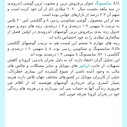
A51
سامسونگ
عنوان پرفروش ترین و محبوب ترین گوشی اندرویدی
در سه ماهه نخست سال ۲۰۲۰ میلادی نام از آن خود کرده است و
سهم آن ۲.۳ درصد از بازارهای جهانی بوده است.
بعد از این محصول، گوشی شیائومی ردمی ۸ و گلکسی اس ۲۰ پلاس
به ترتیب با سهمی ۱.۹ درصدی و ۱.۷ درصدی، رتبه های دوم و سوم
جدول رده بندی پرفروش ترین گوشیهای اندرویدی در اولین فصل از
سالجاری میلادی را به خود اختصاص داده اند.
رتبه های چهارم تا ششم این لیست هم به ترتیب گوشیهای گلکسی
A10s سامسونگ و شیائومی ردمی نوت ۸ با سهمی ۱.۶ درصدی و
گلکسی A۲۰s سامسونگ با سهمی ۱.۴ درصدی بوده اند.
این تحلیل گران اعتقاد دارند که به دلیل بحران پاندمی کرونا و کاهش
تسهیلات از جانب
اپراتور
های موبایل و سایر مشکلات و چالش های
مالی به وجود آمده ناشی از شیوع گسترده این بیماری خطرناک،
خیلی از کاربران موبایل در کشورهای مختلف جهان تلاش دارند هزینه
بسیار کمتری برای خریداری گوشیهای هوشمند که از اقلام غیر
ضروری زندگی آنها به حساب می آید، بپردازند و در هزینه های زندگی
خود در بحران کرونا صرفه جویی کنند.