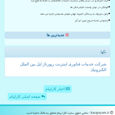
مرگ دورکاری در ایران وقتی اینترنت ناپایدار متخصصان را ملزم به کوچ کرد
کودکان در تونل وحشت فیلترشکن ها
پاول دوروف به برندگان المپیاد جهانی هوش مصنوعی جایزه می دهد
بازخوانی حادثه خروج اوپن ای آی
جدیدترین ها
تگها
شركت
خدمات
فناوری
اینترنت
رپورتاژ
اپل
بین الملل
الكترونیك
اخبار کاراپیام
صفحه اصلی کاراپیام
karapayam.ir - تمامی حقوق سایت كارا پیام متعلق به مالک دامنه است