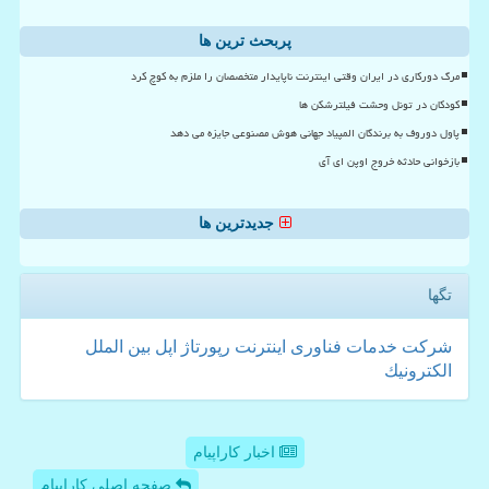
پربحث ترین ها
مرگ دورکاری در ایران وقتی اینترنت ناپایدار متخصصان را ملزم به کوچ کرد
کودکان در تونل وحشت فیلترشکن ها
پاول دوروف به برندگان المپیاد جهانی هوش مصنوعی جایزه می دهد
بازخوانی حادثه خروج اوپن ای آی
جدیدترین ها
تگها
شركت
خدمات
فناوری
اینترنت
رپورتاژ
اپل
بین الملل
الكترونیك
اخبار کاراپیام
صفحه اصلی کاراپیام