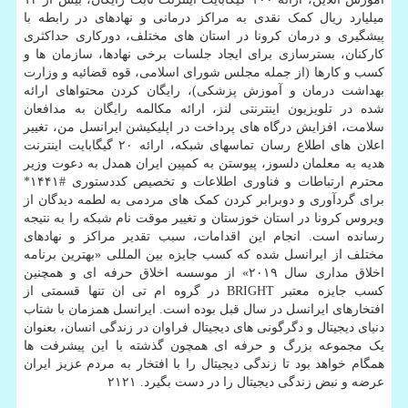
میلیارد ریال کمک نقدی به مراکز درمانی و نهادهای در رابطه با
پیشگیری و درمان کرونا در استان های مختلف، دورکاری حداکثری
کارکنان، بسترسازی برای ایجاد جلسات برخی نهادها، سازمان ها و
کسب و کارها (از جمله مجلس شورای اسلامی، قوه قضائیه و وزارت
بهداشت درمان و آموزش پزشکی)، رایگان کردن محتواهای ارائه
شده در تلویزیون اینترنتی لنز، ارائه مکالمه رایگان به مدافعان
سلامت، افزایش درگاه های پرداخت در اپلیکیشن ایرانسل من، تغییر
اعلان های اطلاع رسان تماسهای شبکه، ارائه ۲۰ گیگابایت اینترنت
هدیه به معلمان دلسوز، پیوستن به کمپین ایران همدل به دعوت وزیر
محترم ارتباطات و فناوری اطلاعات و تخصیص کددستوری #۱۴۴۱*
برای گردآوری و دوبرابر کردن کمک های مردمی به لطمه دیدگان از
ویروس کرونا در استان خوزستان و تغییر موقت نام شبکه را به نتیجه
رسانده است. انجام این اقدامات، سبب تقدیر مراکز و نهادهای
مختلف از ایرانسل شده که کسب جایزه بین المللی «بهترین برنامه
اخلاق مداری سال ۲۰۱۹» از موسسه اخلاق حرفه ای و همچنین
کسب جایزه معتبر BRIGHT در گروه ام تی ان تنها قسمتی از
افتخارهای ایرانسل در سال قبل بوده است. ایرانسل همزمان با شتاب
دنیای دیجیتال و دگرگونی های دیجیتال فراوان در زندگی انسان، بعنوان
یک مجموعه بزرگ و حرفه ای همچون گذشته با این پیشرفت ها
همگام خواهد بود تا زندگی دیجیتال را با افتخار به مردم عزیز ایران
عرضه و نبض زندگی دیجیتال را در دست بگیرد. ۲۱۲۱