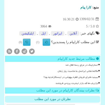
منبع:
كارا پیام
1399/02/31
16:30:21
3064
/ 5
5.0
تگهای خبر:
آنلاین
,
اپراتور
,
اپل
,
اپلیكیشن
این مطلب کاراپیام را پسندیدین؟
(0)
(1)
مطالب مرتبط جدید کاراپیام
استارلینک در عراق رسما فعال شد
مکالمه مجانی ایرانسل به مناسبت روز زنجان
ببینید ماجرای فروش قطره بیهوشی در اینستاگرام چه بود؟
بازاریاب ها کف بازار اینترنت پرو می فروشند
نظرات بینندگان کاراپیام در مورد این مطلب
نظرتان در مورد این مطلب