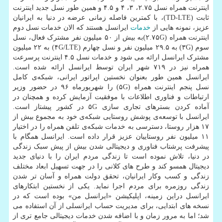
اینترنت همراه نسل ۲.۷۵، ۳، ۴ و ۴.۵ و همین طور نسل جدید اینترنت
ثابت (TD-LTE)، با کمترین فاصله زمانی عرضه در دنیا به ایرانیان
عزیز، نمونه هایی از
خدمات
ایرانسل هستند که الان خدمات نسل دوم
اینترنت همراه (۲.۷۵G)به بیش از ۵۰ میلیون نفر مشترک فعال، نسل
سوم (۳G) به ۲۹.۵ میلیون نفر و نسل چهارم (۴G/LTE) به ۲۲ میلیون
مشترک ایرانسل ارائه می شود و خدمات نسل ۴.۵ اینترنت پرسرعت
همراه نیز در ۷۱۹ شهر ایران توسط ایرانسل ارائه شده است.
ایرانسل همین طور بعنوان نخستین اپراتور ایرانی، شبکه‌ی کامل
نسل پنجم اینترنت همراه (۵G) را شهریورماه ۹۶ در حضور وزیر
ارتباطات و فناوری اطلاعات با موفقیت آزمایش کرده و همچنان در
آماده کردن بسترهای تجاری سازی ۵G در کشور پیشتاز است.
ایرانسل با توسعه‌ی پوشش روستایی شبکه‌ی خود به مجموع بیش از
۱۷ هزار روستا، دسترسی به خدمات شبکه‌ی تلفن همراه را در اختیار
۱۱ میلیون نفر روستاییان عزیز قرار داده است. ایرانسل همگام با
پیشرفت پرشتاب فناوری و دیجیتالی شدن بیش از پیش سبک زندگی
در دنیا، تلاش نموده است تا زندگی مردم ایران را با دنیای جدید
دیجیتال همسو کند و طرح های کلانی را در جهت تسهیل ابعاد مختلف
زندگی و کسب وکار ایرانیان، تحقق دولت همراه و آسان تر شدن
زندگی روزمره برای مردم اجرا نماید. یکی از نخستین ابتکارهای
ایرانسل دراین زمینه، اپلیکیشن «ایرانسل من» بوده است که در
نسخه های ابتدایی، برای مدیریت حساب ایرانسلی از آن استفاده می
شد؛ اما به مرور زمان و با اضافه شدن خدمات دیجیتالی جامع تری از