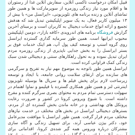
قبیل امکان درخواست تاکسی آنلاین، سفارش آنلاین غذا از رستوران
ها و اقلام مورد نیاز زندگی روزمره از سوپرمارکت ها و همین طور
تماشای آنلاین و زنده برنامه های تلویزیونی، «ایرانسل من» با بیش از
۱۳ میلیون کاربر فعال، به یک سوپر اپلیکیشن تبدیل شد که هدفش
تجمیع و ارائه انواع خدمات دیجیتال به کاربران است و برمبنای آخرین
گزارش
فروشگاه
برنامه های اندرویدی «کافه بازار»، دومین اپلیکیشن
محبوب ایرانیها است. همین طور سرمایه گذاری گسترده ایرانسل
روی گروه اسنپ و توسعه کیف پول آپ، هم اینک خدمات فوق بر
بستر ایرانسل را به بخش جدایی ناپذیری از زندگی روزمره مردم
ایران تبدیل نموده و به تحول راهکارهای سنتی و دیجیتالی شدن سبک
زندگی کمک فراوانی کرده است.
ایرانسل همین طور باتوجه به موضوع مهم نیاز به تفریح و سرگرمی
های سازنده برای ارتقای سلامت روانی جامعه، با ایجاد و توسعه
زیرساخت لازم برای پخش فیلم ها و سریال ها بوسیله تلویزیون
اینترنتی لنز و همین طور همکاری گسترده با فیلیمو و نماوا اهتمام در
سهولت دسترسی تمام مردم به محتوای بصری سرگرم کننده و مفرح
داشته است. با شیوع ویروس کرونا در کشور و ضرورت رعایت
پروتکل های بهداشتی و در خانه ماندن بخش گسترده ای از مردم،
بسترهای دیجیتالی ایرانسل در بخش های مختلف در خدمت نیازهای
مختلف مردم قرار گرفت. همین طور ایرانسل با موافقت مدیرعامل
خود، دکتر بیژن عباسی آرند، برای تسهیل زندگی و آگاه سازی
مشترکان درباره ویروس همه گیر شده‌ی کرونا، اقداماتی برای
آموزش آنلاین، ارائه ۱۰۰ گیگابایت اینترنت ثابت رایگان، بیش از ۱۲