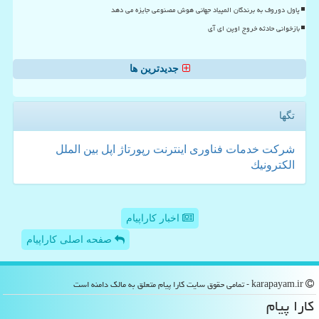
پاول دوروف به برندگان المپیاد جهانی هوش مصنوعی جایزه می دهد
بازخوانی حادثه خروج اوپن ای آی
جدیدترین ها
تگها
شركت
خدمات
فناوری
اینترنت
رپورتاژ
اپل
بین الملل
الكترونیك
اخبار کاراپیام
صفحه اصلی کاراپیام
karapayam.ir - تمامی حقوق سایت كارا پیام متعلق به مالک دامنه است
كارا پیام