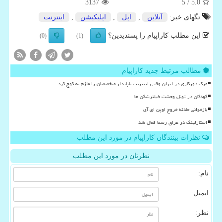
3137
/ 5
5.0
تگهای خبر:
آنلاین
,
اپل
,
اپلیكیشن
,
اینترنت
این مطلب کاراپیام را پسندیدین؟
(0)
(1)
مطالب مرتبط جدید کاراپیام
مرگ دورکاری در ایران وقتی اینترنت ناپایدار متخصصان را ملزم به کوچ کرد
کودکان در تونل وحشت فیلترشکن ها
بازخوانی حادثه خروج اوپن ای آی
استارلینک در عراق رسما فعال شد
نظرات بینندگان کاراپیام در مورد این مطلب
نظرتان در مورد این مطلب
نام:
ایمیل:
نظر: