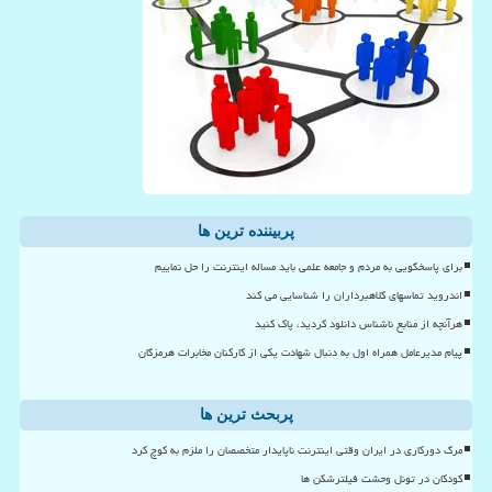
پربیننده ترین ها
برای پاسخگویی به مردم و جامعه علمی باید مساله اینترنت را حل نماییم
اندروید تماسهای کلاهبرداران را شناسایی می کند
هرآنچه از منابع ناشناس دانلود کردید، پاک کنید
پیام مدیرعامل همراه اول به دنبال شهادت یکی از کارکنان مخابرات هرمزگان
پربحث ترین ها
مرگ دورکاری در ایران وقتی اینترنت ناپایدار متخصصان را ملزم به کوچ کرد
کودکان در تونل وحشت فیلترشکن ها