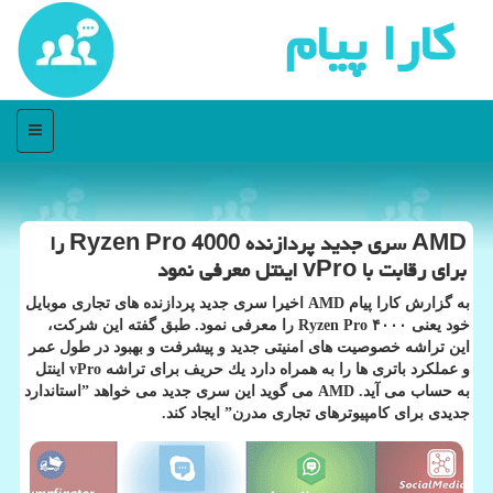
كارا پیام
منو
AMD سری جدید پردازنده Ryzen Pro 4000 را
برای رقابت با vPro اینتل معرفی نمود
به گزارش كارا پیام AMD اخیرا سری جدید پردازنده های تجاری موبایل
خود یعنی Ryzen Pro ۴۰۰۰ را معرفی نمود. طبق گفته این شركت،
این تراشه خصوصیت های امنیتی جدید و پیشرفت و بهبود در طول عمر
و عملكرد باتری ها را به همراه دارد یك حریف برای تراشه vPro اینتل
به حساب می آید. AMD می گوید این سری جدید می خواهد ˮاستاندارد
جدیدی برای كامپیوترهای تجاری مدرنˮ ایجاد كند.