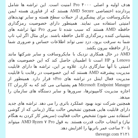
هدف اولیه و اصلی Pro ۴۰۰۰ امنیت است. این تراشه ها شامل
پردازنده اختصاصی AMD Secure هستند که از فناوری هسته ایمن
مایکروسافت برای پیشگیری از حملات سطح هسته و سایر تهدیدهای
امنیتی استفاده می نمایند. همینطور دارای خصوصیت رمزگذاری
حافظه AMD هستند که سبب شده تا سری Pro تنها تراشه های
پشتیبانی کننده رمزگذاری کامل حافظه باشند. برای مثال اگر لپ تاپ
شما به سرقت برود، دزد نمی تواند اطلاعات حساس و ضروری شما
را از حافظه بیرون بکشد.
AMD در حال همکاری نزدیک با مایکروسافت و سایر شرکتها مانند
Lenovo و HP است تا اطمینان حاصل کند که این خصوصیت های
امنیتی با آنها سازگاری دارد. علاوه بر این، تراشه ها دارای قابلیت
مدیریت پیشرفته AMD هستند که این خصوصیت در رقابت با قابلیت
مدیریت فعال اینتل در تراشه های vPro قرار دارد. همینطور از
Microsoft Endpoint Manager هم پشتیبانی می کند که به کاربران IT
اجازه مدیریت کامپیوترها، سرورها و سایر دستگاه های سازمان را
میدهد.
همچنین شرکت نوید بهبود عملکرد باتری را می دهد. تراشه های جدید
دارای قابلیت هایی همچون تشخیص حالت بیکار (زمانی که از گوشی
استفاده نمی شود) تشخیص حالت فعالیت (سریعتر کار کردن به هنگام
نیاز) و انتخاب حالت قدرت هستند. به قول AMD Ryzen ۷ Pro میتواند
تا ۲۰ ساعت عمر باتریها را افزایش دهد.
theverge.com ۲۱۲۱