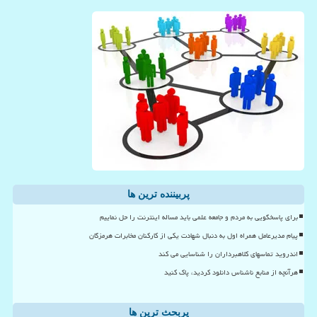
پربیننده ترین ها
برای پاسخگویی به مردم و جامعه علمی باید مساله اینترنت را حل نماییم
پیام مدیرعامل همراه اول به دنبال شهادت یکی از کارکنان مخابرات هرمزگان
اندروید تماسهای کلاهبرداران را شناسایی می کند
هرآنچه از منابع ناشناس دانلود کردید، پاک کنید
پربحث ترین ها