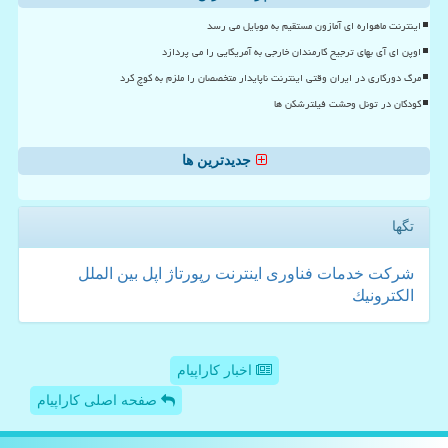
اینترنت ماهواره ای آمازون مستقیم به موبایل می رسد
اوپن ای آی بهای ترجیح کارمندان خارجی به آمریکایی را می پردازد
مرگ دورکاری در ایران وقتی اینترنت ناپایدار متخصصان را ملزم به کوچ کرد
کودکان در تونل وحشت فیلترشکن ها
جدیدترین ها
تگها
شركت
خدمات
فناوری
اینترنت
رپورتاژ
اپل
بین الملل
الكترونیك
اخبار کاراپیام
صفحه اصلی کاراپیام