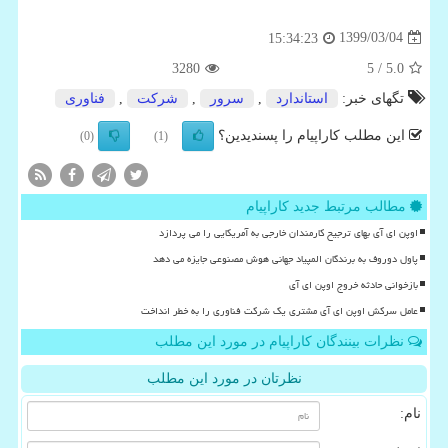
1399/03/04
15:34:23
3280
/ 5
5.0
تگهای خبر:
استاندارد
,
سرور
,
شركت
,
فناوری
این مطلب کاراپیام را پسندیدین؟
(0)
(1)
مطالب مرتبط جدید کاراپیام
اوپن ای آی بهای ترجیح کارمندان خارجی به آمریکایی را می پردازد
پاول دوروف به برندگان المپیاد جهانی هوش مصنوعی جایزه می دهد
بازخوانی حادثه خروج اوپن ای آی
عامل سرکش اوپن ای آی مشتری یک شرکت فناوری را به خطر انداخت
نظرات بینندگان کاراپیام در مورد این مطلب
نظرتان در مورد این مطلب
نام: