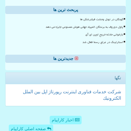
پربحث ترین ها
کودکان در تونل وحشت فیلترشکن ها
پاول دوروف به برندگان المپیاد جهانی هوش مصنوعی جایزه می دهد
بازخوانی حادثه خروج اوپن ای آی
استارلینک در عراق رسما فعال شد
جدیدترین ها
تگها
شركت
خدمات
فناوری
اینترنت
رپورتاژ
اپل
بین الملل
الكترونیك
اخبار کاراپیام
صفحه اصلی کاراپیام