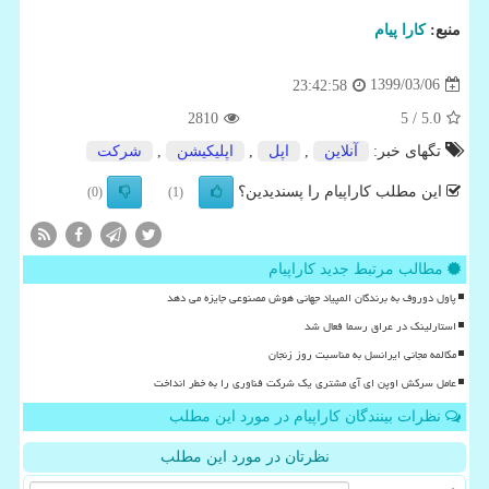
منبع:
كارا پیام
1399/03/06
23:42:58
2810
/ 5
5.0
تگهای خبر:
آنلاین
,
اپل
,
اپلیكیشن
,
شركت
این مطلب کاراپیام را پسندیدین؟
(0)
(1)
مطالب مرتبط جدید کاراپیام
پاول دوروف به برندگان المپیاد جهانی هوش مصنوعی جایزه می دهد
استارلینک در عراق رسما فعال شد
مکالمه مجانی ایرانسل به مناسبت روز زنجان
عامل سرکش اوپن ای آی مشتری یک شرکت فناوری را به خطر انداخت
نظرات بینندگان کاراپیام در مورد این مطلب
نظرتان در مورد این مطلب