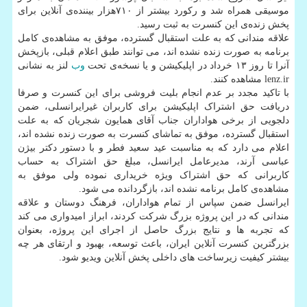
موسیقی همراه شد و رکورد بیشتر از ۷۱۰هزار بیننده‌ی آنلاین برای
پخش زنده‌ی این کنسرت به ثبت رسید.
علاقه مندانی که به علت استقبال گسترده، موفق به مشاهده‌ی کامل
برنامه به صورت زنده نشده اند، می توانند طبق اعلام قبلی، بازپخش
آنرا تا روز ۱۳ خرداد در اپلیکیشن و یا نسخه‌ی تحت
وب
لنز به نشانی
lenz.ir مشاهده کنند.
با تاکید مجدد بر عدم انجام بلیت فروشی برای این کنسرت و صرفا
دریافت حق اشتراک اپلیکیشن برای کاربران غیرایرانسلی، ضمن
دلجویی از برخی هواداران جناب آقای همایون شجریان که به علت
استقبال گسترده، موفق به تماشای کنسرت به صورت زنده نشده اند،
اعلام می دارد که به مناسبت عید سعید فطر و با دستور دکتر بیژن
عباسی آرند، مدیرعامل ایرانسل، مبلغ حق اشتراک به حساب
کاربرانی که حق اشتراک ویژه خریداری نموده ولی موفق به
مشاهده‌ی کامل برنامه نشده اند، بازگردانده می شود.
ایرانسل ضمن سپاس از تمام هواداران، فرهنگ دوستان و علاقه
مندانی که در این پروژه بزرگ شرکت کردند، ابراز امیدواری می کند
که تجربه ها و نتایج بزرگ حاصل از اجرای این پروژه، بعنوان
بزرگترین کنسرت آنلاین ایران، باعث توسعه، بهبود و ارتقای هر چه
بیشتر کیفیت زیرساخت های داخلی پخش آنلاین ویدیو شود.