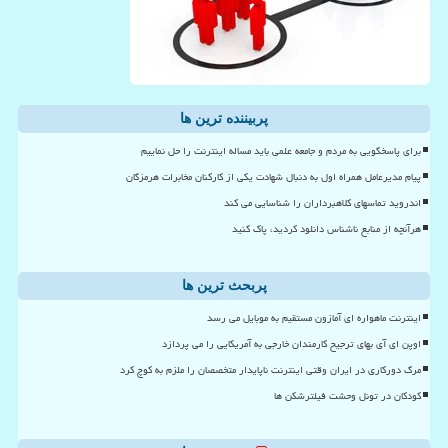
پربیننده ترین ها
برای پاسخگویی به مردم و جامعه علمی باید مساله اینترنت را حل نماییم
پیام مدیرعامل همراه اول به دنبال شهادت یکی از کارکنان مخابرات هرمزگان
اندروید تماسهای کلاهبرداران را شناسایی می کند
هرآنچه از منابع ناشناس دانلود کردید، پاک کنید
پربحث ترین ها
اینترنت ماهواره ای آمازون مستقیم به موبایل می رسد
اوپن ای آی بهای ترجیح کارمندان خارجی به آمریکایی را می پردازد
مرگ دورکاری در ایران وقتی اینترنت ناپایدار متخصصان را ملزم به کوچ کرد
کودکان در تونل وحشت فیلترشکن ها