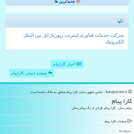
جدیدترین ها
تگها
شركت
خدمات
فناوری
اینترنت
رپورتاژ
اپل
بین الملل
الكترونیك
اخبار کاراپیام
صفحه اصلی کاراپیام
karapayam.ir - تمامی حقوق سایت كارا پیام متعلق به مالک دامنه است
كارا پیام
پیام رسان : کارا پیام، فراتر از یک پیام رسان
صفحات كارا پیام
درباره ما