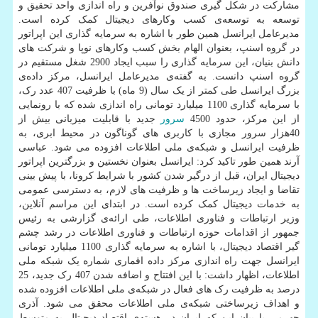
مشارکت در شکل گیری صندوق نوآفرین و راه اندازی واحد تحقیق و
توسعه به توسعه‌ی کسب وکارهای دیجیتال کمک کرده است.
مدیرعامل ایرانسل همین طور با اشاره به سرمایه گذاری این اپراتور
در گروه اسنپ، بعنوان الهام بخش کسب وکارهای نوپا و شرکت های
دانش بنیان، این سرمایه گذاری را سبب ایجاد 2900 شغل مستقیم در
گروه اسنپ دانست. به گفته‌ی مدیرعامل ایرانسل، مرکز داده‌ی
بزرگ ایرانسل طی کمتر از یک سال (9 ماه) با ظرفیت 407 عدد رک،
با سرمایه گذاری 1100 میلیارد تومانی راه اندازی شده که با رونمایی
از این مرکز، حدود 4500
سرور
جدید با قابلیت میزبانی بیش از
40هزار سرور مجازی با کاربری های گوناگون در محیط ابری، به
ظرفیت ایرانسل و شبکه‌ی ملی اطلاعات افزوده می شود. عباسی
آرند همین طور تاکید کرد: ایرانسل بعنوان نخستین و بزرگترین اپراتور
دیجیتال ایران، قبل از درگیر شدن کشور با شرایط کرونا، با پیش بینی
تقاضا و ایجاد زیرساخت ها و ظرفیت های لازم، به دسترسی عمومی
به خدمات دیجیتال کمک کرده است. در ابتدای این مراسم آنلاین،
وزیر ارتباطات و فناوری اطلاعات، طی ارائه‌ی گزارشی به رئیس
جمهور از اقدامات حوزه ارتباطات و فناوری اطلاعات در رشد چشم
گیر اقتصاد دیجیتال، با اشاره به سرمایه گذاری 1100 میلیارد تومانی
ایرانسل جهت راه اندازی مرکز داده اقماری شماره یک شبکه ملی
اطلاعات، اظهار داشت: با این افتتاح و اضافه شدن 407 رک جدید، 25
درصد به ظرفیت رک های فعال در شبکه‌ی ملی اطلاعات افزوده شده
و اهداف زیرساختی شبکه‌ی ملی اطلاعات محقق می شود. آذری
جهرمی با بیان این که ایران در هسته‌ی اقتصاد دیجیتال به متوسط