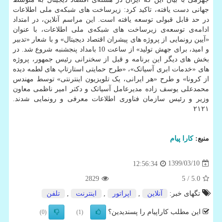
جهانی دست یافته، تاکید کرد: زیرساخت های شبکه‌ی ملی اطلاعات
در حد قابل قبولی توسعه یافته است. این مراسم آنلاین، در امتداد
ادامه‌ی توسعه‌ی زیرساخت های شبکه‌ی ملی اطلاعات، با عنوان
«آیین رونمایی از پروژه های پیشران اقتصاد دیجیتال» و با شعار «تدبیر
و امید، برای جهش تولید» از ساعت 10 بامداد پنجشنبه شروع شد. در
بخش های دیگر این برنامه و قبل از سخنرانی رئیس جمهور، پروژه
های «خدمات ابری آسیاتک»، «طرح حمایتی استارتاپ های لطمه دیده
از کرونا» و طرح «هر ایرانی، یک تلویزیون اینترنتی» توسط مهندس
محمدعلی یوسف زاده مدیرعامل آسیاتک و دکتر امیر ناظمی معاون
وزیر و رئیس سازمان فناوری اطلاعات معرفی و رونمایی شدند.
۲۱۲۱
منبع:
كارا پیام
1399/03/10
12:56:34
2829
/ 5
5.0
تگهای خبر:
آنلاین
,
اپراتور
,
اینترنت
,
تلفن
این مطلب کاراپیام را پسندیدین؟
(0)
(1)