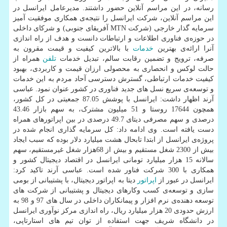
رسانه، در این مراسم آنلاین حضور داشتند. مدیرعامل ایرانسل در
این مراسم آنلاین، شرکت ایرانسل را نتیجه‌ی همکاری موفقیت آمیز
سرمایه گذار خارجی (شرکت MTN آفریقای جنوبی) و شرکای داخلی
در حوزه‌ی فناوری اطلاعات و ارتباطات دانست و هدف از راه اندازی
آنرا ارائه‌ی بهترین
خدمات
با بالاترین کیفیت و قیمت مقرون به
صرفه، ترویج و تضمین رقابت سالم، تبدیل خدمات
تلفن
همراه از
حالت لوکس و انحصاری به محصولی ارزان قیمت و کاربردی، بهبود
کیفیت خدمات ارتباطی، گسترش دسترسی آحاد مردم به این خدمات
و توسعه‌ی سریع نسل های جدید فناوری در کشور عنوان نمود. عباسی
آرند اظهار داشت: ایرانسل با پوشش 87.05 جمعیتی در کل کشور،
همچون 17644 روستا و 51 میلیون مشترک، به سهم بازار 43.46
درصدی و سهم مصرفی دیتای 49.7 درصدی در بین اپراتورهای همراه
دست یافته است. وی ادامه داد: کل سرمایه گذاری انجام شده در
پروژه‌ی ایرانسل از ابتدا تابحال هشت میلیارد دلار بوده که سبب ایجاد
بیش از 2300 شغل مستقیم و بیش از 68هزار شغل غیرمستقیم، سهم
سالانه 15 هزار میلیارد تومانی ایرانسل در اقتصاد دیجیتال کشور و
همکاری با 300 شرکت فناور شده است. عباسی آرند تاکید کرد:
ایرانسل در عبور از
اپراتور
دیتا به اپراتور دیجیتال، با پشتیبانی از بومی
سازی و توسعه‌ی کسب وکارهای دیجیتال و پشتیبانی از شرکت های
توسعه دهنده‌ی نرم افزار و پیمانکاران داخلی در سال های 97 و 98 به
ارزش حدودی 20 هزار میلیارد ریال، راه اندازی مرکز نوآوری ایرانسل
در دانشگاه شریف جهت استفاده از توان تیم های استارتاپی،