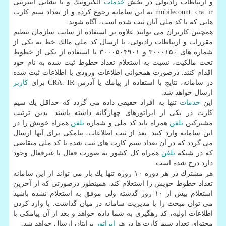
و ارتباطات رادیوئی در بخش
خدمات
الكترونیك و یا نشانی اینترنتی
mobilecount. cra. ir به این سامانه رجوع كرده و از تعداد سیم كارت
هایی كه با كد ملی آنان ثبت شده است، آگاه شوند.
همچنین كاربران می توانند علاوه بر استفاده از سایت سازمان تنظیم
مقررات و ارتباطات رادیوئی، با ارسال كد ملی مالك خط به یكی از
شماره های ۳۰۰۰۱۵۰ و ۳۰۰۰۵۰۴۹۰۱ با استفاده از یكی از خطوط
تحت مالكیت، نسبت به استعلام تعداد خطوط ثبت شده به نام خود
اقدام كنند. درصورت همخوانی اطلاعات ورودی با اطلاعات ثبت شده
در سامانه، نتایج با استفاده از پیامك یا آدرس CRA. IR برای
كاربر
ارسال خواهد شد.
این
خدمات
تنها به افراد حقیقی داده می گردد كه حداقل یك سیم
كارت در یكی از اپراتورهای چهارگانه داشته باشند. بدین ترتیب
مشتركین
تلفن
همراه باید كد ملی و شماره
تلفن
همراه خویش را در
این سامانه وارد كنند. بعد از ثبت اطلاعات، پیامكی برای آنها ارسال
می گردد كه در آن تعداد سیم كارت های ثبت شده با كد ملی متقاضی
كه در شبكه
تلفن
همراه كل كشور به صورت فعال یا غیرفعال وجود
دارد درج شده است.
هر مشترك در هر دوره ۱۰ روزه تنها یك بار می تواند از این سامانه
تعداد خطوط خویش را استعلام كند. همینطور درصورتی كه از آخرین
استعلام بیش از ۱۰ روز گذشته ولی موفق به استعلام نشده باشید
می توان مبحث را با مدیریت سامانه در میان گذاشت. با وارد كردن
اطلاعات اولیه، كد رهگیری به شما داده خواهد و بعد از آن پیامكی با
محتوای تعداد سیم كارت ها در هر
اپراتور
برایتان ارسال خواهد شد.