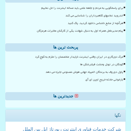
برای پاسخگویی به مردم و جامعه علمی باید مساله اینترنت را حل نماییم
اندروید تماسهای کلاهبرداران را شناسایی می کند
هرآنچه از منابع ناشناس دانلود کردید، پاک کنید
پیام مدیرعامل همراه اول به دنبال شهادت یکی از کارکنان مخابرات هرمزگان
پربحث ترین ها
مرگ دورکاری در ایران وقتی اینترنت ناپایدار متخصصان را ملزم به کوچ کرد
کودکان در تونل وحشت فیلترشکن ها
پاول دوروف به برندگان المپیاد جهانی هوش مصنوعی جایزه می دهد
بازخوانی حادثه خروج اوپن ای آی
جدیدترین ها
تگها
شركت
خدمات
فناوری
اینترنت
رپورتاژ
اپل
بین الملل