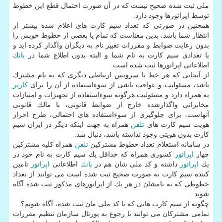
ملی ثبت شده صحیح نیست كه در آن صورت احتمال قطع این خطوط
توسط اپراتورها وجود دارد.
همچنین در صورتی كه تعداد سیم كارت های اعلام شده بیشتر از
انتظار شما باشد، بدین معناست كه تمام یا بعضی از خطوط خویش را
بدون رعایت ضوابط و مقررات تغییر نام به دیگران واگذار كرده اید و
یا تعدادی سیم كارت به نام شما و البته بدون اطلاع شما در
بانك
اطلاعاتی اپراتورها ثبت شده است.
از آنجایی كه هر خط یا سرویس ارتباطی دیگری كه به نام مشترك
باشد، مسئولیت و عواقب ناشی از سوءاستفاده از آن را برای
كاربر
به همراه دارد و مسئولیت هرگونه سوءاستفاده از تجهیزات و امتیازات
مخابراتی واگذارشده خارج از ضوابط قانونی، با مالك قانونی
آنهاست، برای جلوگیری از سوءاستفاده های احتمالی، طرح احراز
هویت سیم كارت های
تلفن
همراه به جهت اینكه دیگر در ایران سیم
كارت بدون هویتی وجود نداشته باشد، دنبال شد.
در سامانه استعلام تعداد خطوط مشتركین
تلفن
همراه كلیه مشتركین
چهار
اپراتور
كشوری همراه كه حداقل یك سیم كارت به نام خود در
یك
اپراتور
داشته و كد ملی شان هم در
بانك
اطلاعاتی
اپراتور
تامین
كننده سیم كارت به صورت صحیح ثبت شده است می توانند از تعداد
خطوطی كه به نامشان در هر یك از اپراتورهای مذكور ثبت شده آگاه
شوند.
چگونه از سیم كارت هایی كه با كد ملی مان ثبت شده، آگاه شویم؟
تمامی مشتركان می توانند با رجوع به پورتال سازمان تنظیم مقررات