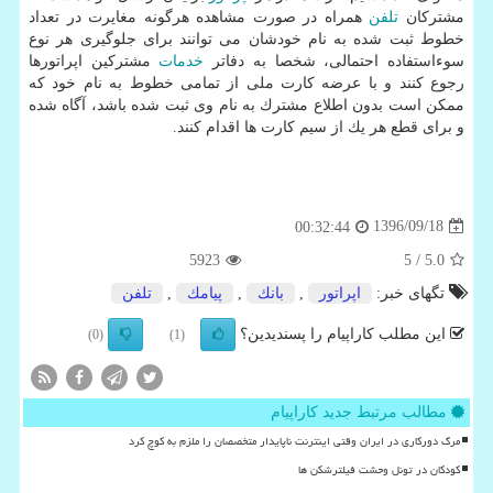
مشتركان
تلفن
همراه در صورت مشاهده هرگونه مغایرت در تعداد
خطوط ثبت شده به نام خودشان می توانند برای جلوگیری هر نوع
سوءاستفاده احتمالی، شخصا به دفاتر
خدمات
مشتركین اپراتورها
رجوع كنند و با عرضه كارت ملی از تمامی خطوط به نام خود كه
ممكن است بدون اطلاع مشترك به نام وی ثبت شده باشد، آگاه شده
و برای قطع هر یك از سیم كارت ها اقدام كنند.
1396/09/18
00:32:44
5923
/ 5
5.0
تگهای خبر:
اپراتور
,
بانك
,
پیامك
,
تلفن
این مطلب کاراپیام را پسندیدین؟
(0)
(1)
مطالب مرتبط جدید کاراپیام
مرگ دورکاری در ایران وقتی اینترنت ناپایدار متخصصان را ملزم به کوچ کرد
کودکان در تونل وحشت فیلترشکن ها