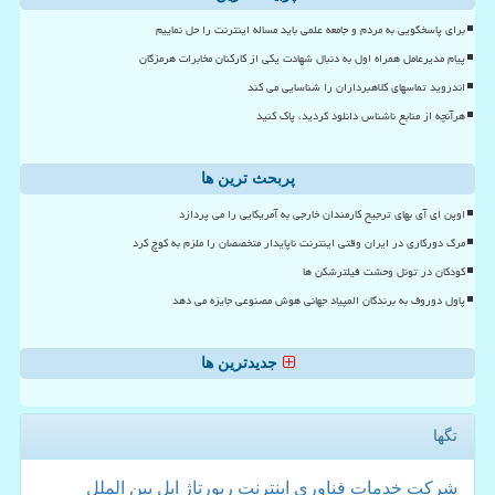
برای پاسخگویی به مردم و جامعه علمی باید مساله اینترنت را حل نماییم
پیام مدیرعامل همراه اول به دنبال شهادت یکی از کارکنان مخابرات هرمزگان
اندروید تماسهای کلاهبرداران را شناسایی می کند
هرآنچه از منابع ناشناس دانلود کردید، پاک کنید
پربحث ترین ها
اوپن ای آی بهای ترجیح کارمندان خارجی به آمریکایی را می پردازد
مرگ دورکاری در ایران وقتی اینترنت ناپایدار متخصصان را ملزم به کوچ کرد
کودکان در تونل وحشت فیلترشکن ها
پاول دوروف به برندگان المپیاد جهانی هوش مصنوعی جایزه می دهد
جدیدترین ها
تگها
شركت
خدمات
فناوری
اینترنت
رپورتاژ
اپل
بین الملل