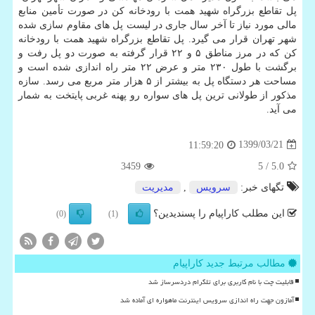
پل تقاطع بزرگراه شهید همت با رودخانه کن در صورت تأمین منابع
مالی مورد نیاز تا آخر سال جاری در لیست پل های مقاوم سازی شده
شهر تهران قرار می گیرد. پل تقاطع بزرگراه شهید همت با رودخانه
کن که در مرز مناطق ۵ و ۲۲ قرار گرفته به صورت دو پل رفت و
برگشت با طول ۲۳۰ متر و عرض ۲۲ متر راه اندازی شده است و
مساحت هر دستگاه پل به بیشتر از ۵ هزار متر مربع می رسد. سازه
مذکور از طولانی ترین پل های سواره رو پهنه غربی پایتخت به شمار
می آید.
1399/03/21
11:59:20
3459
/ 5
5.0
تگهای خبر:
سرویس
,
مدیریت
این مطلب کاراپیام را پسندیدین؟
(0)
(1)
مطالب مرتبط جدید کاراپیام
قابلیت چت با نام کاربری برای تلگرام دردسرساز شد
آمازون جهت راه اندازی سرویس اینترنت ماهواره ای آماده شد