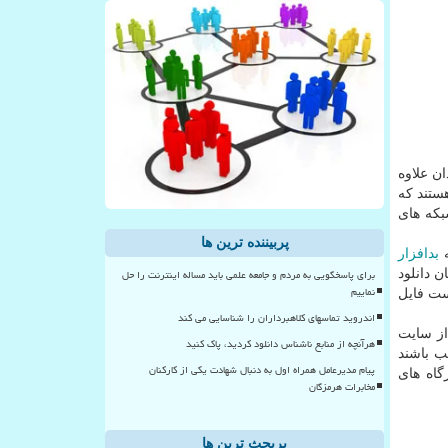
ن علاوه
هستند که
شبکه های
پربیننده ترین ها
ه
بدافزار
برای پاسخگویی به مردم و جامعه علمی باید مساله اینترنت را حل
ن دانلود
نماییم
ست فایل
اندروید تماسهای کلاهبرداران را شناسایی می کند
از سایت
هرآنچه از منابع ناشناس دانلود کردید، پاک کنید
ب باشند
پیام مدیرعامل همراه اول به دنبال شهادت یکی از کارکنان
گاه های
مخابرات هرمزگان
پربحث ترین ها