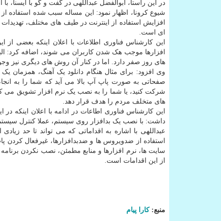
در این راستا، ابوالفضل عبداللهی در گفت و گو با ایسنا، 
شیوع کرونا، اظهار نمود: این مساله سبب شده استفاده از
افزایش استفاده از اینترنت در طیف های مختلف، تهدیدات 
ای است.
این کارشناس فناوری اطلاعات با اعلان اینکه بعضی از این ف
افزارها موجب هک شدن کاربران می شوند، اضافه کرد: البته 
های روز صفر دارد. اما در کنار آن روش های دیگری نیز وجود
وی افزود: برای مثال هنگام دانلود یک آهنگ، همزمان یک 
صفحاتی به صورت پاپ آپ بالا می آید که شما را به انج
شرکت کنید، یا شما را به نصب یک نرم افزار تشویق می کند
های متخلف مردم را هدف قرار دهد.
این کارشناس فناوری اطاعات در ادامه با اعلان اینکه در 
داشت: با نصب یک بدافزار روی سیستم، عملا کنترل سیستم د
عبداللهی با اشاره به اقداماتی که می تواند تا حد زیادی 
استفاده از ضدویروس ها و ضدبدافزارها، غیرفعال کردن پاپ 
سایت ها، نرم افزارها و منابع مطمئن، نصب نکردن برنامه 
از این اقدامات است.
منبع:
كارا پیام