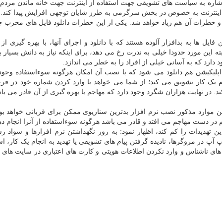
با اشاره به سیاست های تشویقی جهت استفاده از اینترنت جهت خانه ماندن مردم
 اینترنت به خصوص در بخش سرگرمی به طرز شایان توجهی افزایش پیدا کند. طب
و خطرات آن هم زیاد خواهد شد. یکی از این خطرات دانلود فایل های مخرب چ
ایل ها به بدافزار آلوده هستند که با دانلود و اجرای آنها، با بهره گیری از
این مورد حدودا خیلی به ندرت رخ می دهد، برای اینکه نیاز به دانش بسیار بال
 دارد که به آسانی خیلی از افراد را به خطر می اندازد.
اپلیکیشن هم دانلود می شود که با نصب آن امکان هرگونه سوءاستفاده وجود د
ام یک کار تشویق می کند؛ از شما می خواهد با وارد کردن شماره خود در ق
. در نهایت هزاران شگرد وجود دارد که مهاجم با بهره گیری از آن قادر می ب
این موارد مذکور نصب نرم افزار بدترین سناریوی ممکن برای قربانی خواهد بود
ر دست مهاجم می افتد و قادر می باشد هرگونه سوءاستفاده از آنرا انجام ده
این تهدیدات را کم کند، اظهار نمود: به روز نگهداشتن نرم افزارها و سواد رس
آپ در مروگرها، نادیده گرفتن پیام های تشویقی یا تهدید به انجام یک کار، اس
های ناشناس و وارد نکردن اطلاعات هویتی و کارت های اعتباری در سایت های غ