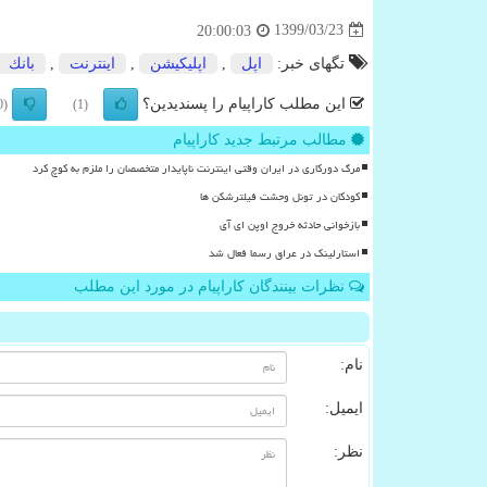
1399/03/23
20:00:03
تگهای خبر:
اپل
,
اپلیكیشن
,
اینترنت
,
بانك
این مطلب کاراپیام را پسندیدین؟
(0)
(1)
مطالب مرتبط جدید کاراپیام
مرگ دورکاری در ایران وقتی اینترنت ناپایدار متخصصان را ملزم به کوچ کرد
کودکان در تونل وحشت فیلترشکن ها
بازخوانی حادثه خروج اوپن ای آی
استارلینک در عراق رسما فعال شد
نظرات بینندگان کاراپیام در مورد این مطلب
نام:
ایمیل:
نظر: