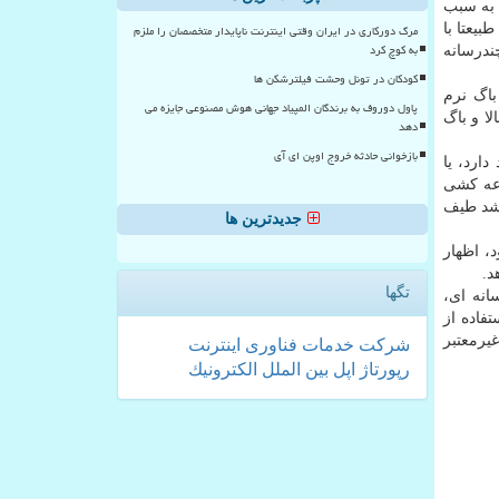
 به سبب
یعتا با
مرگ دورکاری در ایران وقتی اینترنت ناپایدار متخصصان را ملزم
به کوچ کرد
ندرسانه
کودکان در تونل وحشت فیلترشکن ها
 باگ نرم
پاول دوروف به برندگان المپیاد جهانی هوش مصنوعی جایزه می
ا و باگ
دهد
بازخوانی حادثه خروج اوپن ای آی
ارد، یا
رعه کشی
اشد طیف
جدیدترین ها
، اظهار
د.
تگها
انه ای،
تفاده از
یرمعتبر
شركت
خدمات
فناوری
اینترنت
رپورتاژ
اپل
بین الملل
الكترونیك