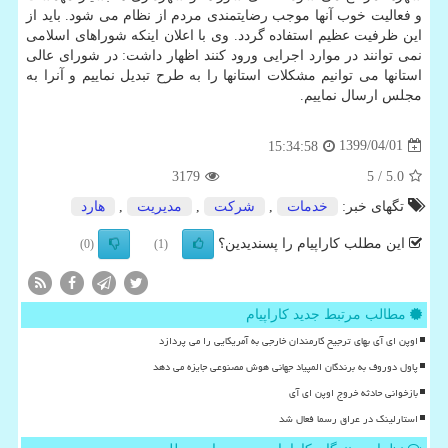
و فعالیت خوب آنها موجب رضایتمندی مردم از نظام می شود. باید از
این ظرفیت عظیم استفاده گردد. وی با اعلان اینکه شوراهای اسلامی
نمی توانند در موارد اجرایی ورود کنند اظهار داشت: در شورای عالی
استانها می توانیم مشکلات استانها را به طرح تبدیل نماییم و آنرا به
مجلس ارسال نماییم.
1399/04/01
15:34:58
3179
/ 5
5.0
تگهای خبر:
خدمات
,
شركت
,
مدیریت
,
هارد
این مطلب کاراپیام را پسندیدین؟
(0)
(1)
مطالب مرتبط جدید کاراپیام
اوپن ای آی بهای ترجیح کارمندان خارجی به آمریکایی را می پردازد
پاول دوروف به برندگان المپیاد جهانی هوش مصنوعی جایزه می دهد
بازخوانی حادثه خروج اوپن ای آی
استارلینک در عراق رسما فعال شد