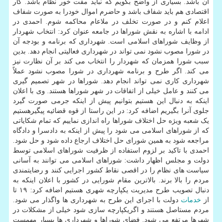
آن باشد. بسیاری از واضح بگویم که نباید مفت خور نظام باشد. کار
اقتصادی هم باید شفاف باشد و حاضرم اموال خودرا به صورت شفاف
اعلام کنم و در صورت تخلف در ملاعام محاکمه شوم. احمدی در
ادامه با اشاره به نقش شوراها در جامعه عنوان کرد: انتخاب شهردار
از وظایف شوراهای اسلامی است. شهرداری که برنامه و بودجه آن
در شورا مصوب نشود نمی تواند در شهرداری فعالیتی انجام دهد. بدین
سبب شورا همزمان که شهردار را انتخاب می کند بر آن نظارت نیز
می کند. اگر طرح و برنامه شهرداری در شورا مصوب نشود عملاً
شهرداری کاری نمی تواند انجام دهد. شوراها در شهر تصمیم گیری
می کنند و عامل خیلی از اتفاقات در شهر شوراها هستند. وی با اعلان
اینکه به دنبال این هستیم بتوانیم پیش از اینکه جرمی صورت گیرد
جلوی آنرا بگیریم اضافه کرد: در این راستا از قوه قضائیه پیگیرهستیم
یک شعبه ویژه حل اختلاف شوراها راه اندازی نماییم که تمام شکایاتی
که از شوراهای اسلامی می شود را پیش از اینکه به دادسرا و دادگاه
مراجعه شود به همین شورای حل اختلاف ارجاع داده شود و حل شود.
احمدی با تاکید بر لزوم استفاده از ظرفیت شوراهای اسلامی توسط
دولت و مجلس اظهار داشت: شوراهای اسلامی می توانند به آسانی
سیاست های نظام را در اقصی نقاط کشور اجرایی کنند و رضایتمندی
مردم را بالا برند. بالاترین مقام شورایی در کشور با اعلان اینکه به
دنبال تصویب طرح مدیریت یکپارچه شهری هستیم اضافه کرد: ۱۹ تا
از
خدمات
دولت با اجرای این طرح به شهرداری ها واگذار می شود.
مردم مستاصل هستند و اگریکپارچه سازی شود خیلی از مشکلات در
شهرها مرتفع می شود. فضای شوراها و شهرداری ها بسیار مهمست