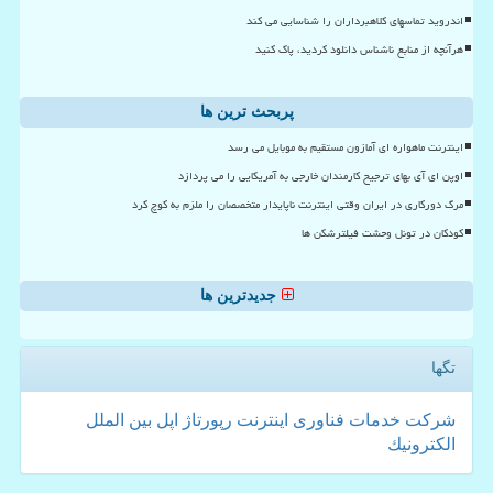
اندروید تماسهای کلاهبرداران را شناسایی می کند
هرآنچه از منابع ناشناس دانلود کردید، پاک کنید
پربحث ترین ها
اینترنت ماهواره ای آمازون مستقیم به موبایل می رسد
اوپن ای آی بهای ترجیح کارمندان خارجی به آمریکایی را می پردازد
مرگ دورکاری در ایران وقتی اینترنت ناپایدار متخصصان را ملزم به کوچ کرد
کودکان در تونل وحشت فیلترشکن ها
جدیدترین ها
تگها
شركت
خدمات
فناوری
اینترنت
رپورتاژ
اپل
بین الملل
الكترونیك