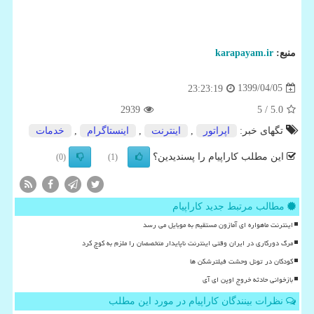
منبع:
karapayam.ir
1399/04/05
23:23:19
2939
/ 5
5.0
تگهای خبر:
اپراتور
,
اینترنت
,
اینستاگرام
,
خدمات
این مطلب کاراپیام را پسندیدین؟
(0)
(1)
مطالب مرتبط جدید کاراپیام
اینترنت ماهواره ای آمازون مستقیم به موبایل می رسد
مرگ دورکاری در ایران وقتی اینترنت ناپایدار متخصصان را ملزم به کوچ کرد
کودکان در تونل وحشت فیلترشکن ها
بازخوانی حادثه خروج اوپن ای آی
نظرات بینندگان کاراپیام در مورد این مطلب