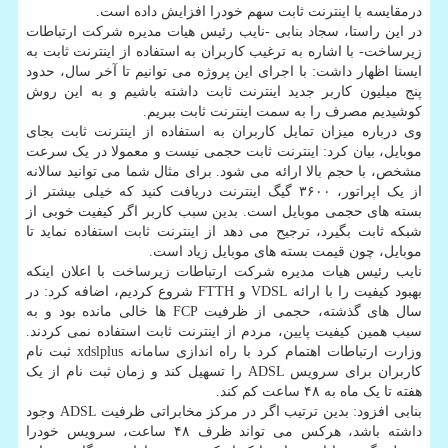
درمقایسه با اینترنت ثابت سهم خودرا افزایش داده است.
در این راستا، سجاد بنابی -نایب رئیس هیات مدیره شرکت ارتباطات
زیرساخت- با اشاره به ترغیب کاربران به استفاده از اینترنت ثابت به
ایسنا اظهار داشت: با اجرای این پروژه می توانیم تا آخر سال، حدود
پنج میلیون کاربر جدید اینترنت ثابت داشته باشیم و به این روش
کوشیدیم مصرف را به سمت اینترنت ثابت ببریم.
وی درباره میزان تمایل کاربران به استفاده از اینترنت ثابت بجای
موبایل، بیان کرد: اینترنت ثابت حجمی نیست و معمولا در یک سرعت
مشخص، با حجم بالا ارائه می شود. برای مثال شما می توانید سالانه
از یک اپراتور، ۳۶۰۰ گیگ اینترنت دریافت کنید که خیلی بیشتر از
بسته های حجمی موبایل است. بدین سبب کاربر اگر کیفیت خوبی از
شبکه ثابت بگیرد، ترجیح می دهد از اینترنت ثابت استفاده نماید تا
موبایل، چون قیمت بسته های موبایل زیاد است.
نایب رئیس هیات مدیره شرکت ارتباطات زیرساخت با اعلان اینکه
بهبود کیفیت را با ارائه VDSL و FTTH شروع کردیم، اضافه کرد: در
سال های گذشته، حجمی از ظرفیت FCP ها خالی مانده بود و به
سبب همین کیفیت پایین، مردم از اینترنت ثابت استفاده نمی کردند.
وزارت ارتباطات اهتمام کرد با راه اندازی سامانه xdslplus ثبت نام
کاربران برای سرویس ADSL را تسهیل کند و زمان ثبت نام از یک
هفته تا یک ماه به ۴۸ ساعت کم کند.
بنابی افزود: بدین ترتیب اگر در مرکز مخابراتی ظرفیت ADSL وجود
داشته باشد، هرکس می تواند ظرف ۴۸ ساعت، سرویس خودرا