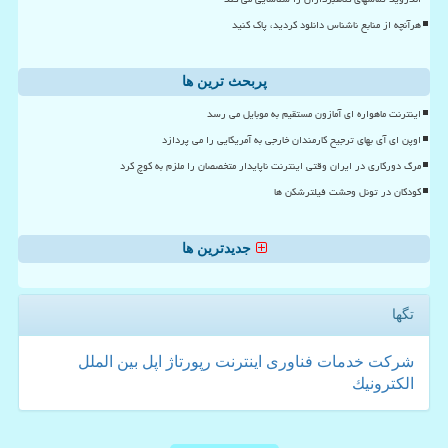
هرآنچه از منابع ناشناس دانلود کردید، پاک کنید
پربحث ترین ها
اینترنت ماهواره ای آمازون مستقیم به موبایل می رسد
اوپن ای آی بهای ترجیح کارمندان خارجی به آمریکایی را می پردازد
مرگ دورکاری در ایران وقتی اینترنت ناپایدار متخصصان را ملزم به کوچ کرد
کودکان در تونل وحشت فیلترشکن ها
جدیدترین ها
تگها
شركت
خدمات
فناوری
اینترنت
رپورتاژ
اپل
بین الملل
الكترونیك