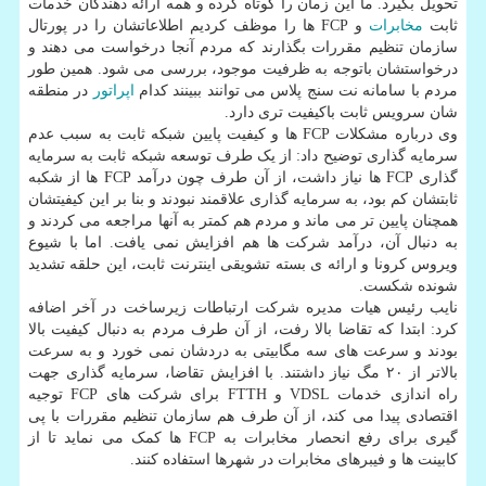
تحویل بگیرد. ما این زمان را کوتاه کرده و همه ارائه دهندگان خدمات
ثابت
مخابرات
و FCP ها را موظف کردیم اطلاعاتشان را در پورتال
سازمان تنظیم مقررات بگذارند که مردم آنجا درخواست می دهند و
درخواستشان باتوجه به ظرفیت موجود، بررسی می شود. همین طور
مردم با سامانه نت سنج پلاس می توانند ببینند کدام
اپراتور
در منطقه
شان سرویس ثابت باکیفیت تری دارد.
وی درباره مشکلات FCP ها و کیفیت پایین شبکه ثابت به سبب عدم
سرمایه گذاری توضیح داد: از یک طرف توسعه شبکه ثابت به سرمایه
گذاری FCP ها نیاز داشت، از آن طرف چون درآمد FCP ها از شکبه
ثابتشان کم بود، به سرمایه گذاری علاقمند نبودند و بنا بر این کیفیتشان
همچنان پایین تر می ماند و مردم هم کمتر به آنها مراجعه می کردند و
به دنبال آن، درآمد شرکت ها هم افزایش نمی یافت. اما با شیوع
ویروس کرونا و ارائه ی بسته تشویقی اینترنت ثابت، این حلقه تشدید
شونده شکست.
نایب رئیس هیات مدیره شرکت ارتباطات زیرساخت در آخر اضافه
کرد: ابتدا که تقاضا بالا رفت، از آن طرف مردم به دنبال کیفیت بالا
بودند و سرعت های سه مگابیتی به دردشان نمی خورد و به سرعت
بالاتر از ۲۰ مگ نیاز داشتند. با افزایش تقاضا، سرمایه گذاری جهت
راه اندازی خدمات VDSL و FTTH برای شرکت های FCP توجیه
اقتصادی پیدا می کند، از آن طرف هم سازمان تنظیم مقررات با پی
گیری برای رفع انحصار مخابرات به FCP ها کمک می نماید تا از
کابینت ها و فیبرهای مخابرات در شهرها استفاده کنند.