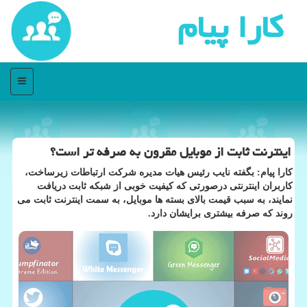
كارا پیام
منو
اینترنت ثابت از موبایل مقرون به صرفه تر است؟
كارا پیام: بگفته نایب رئیس هیات مدیره شركت ارتباطات زیرساخت،
كاربران اینترنتی درصورتی كه كیفیت خوبی از شبكه ثابت دریافت
نمایند، به سبب قیمت بالای بسته ها موبایل، به سمت اینترنت ثابت می
روند كه صرفه بیشتری برایشان دارد.