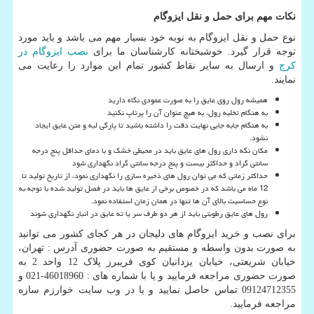
نکات مهم برای حمل و نقل ایزوگام
نوع حمل و نقل ایزوگام به نوبه خود بسیار مهم می باشد و باید مورد
توجه قرار گیرد. خوشبختانه کارشناسان ما برای
نصب ایزوگام در
کرج
و ارسال به سایر نقاط کشور تمام این موارد را رعایت می
نمایند.
همیشه رول روی عایق را به صورت عمودی نگاه دارید
به هنگام تخلیه رول، به هیچ عنوان آن را پرتاپ نکنید
به هنگام جابه جایی نهایت دقت را داشته باشید تا پارگی لبه و متن عایق ایجاد
نشود.
مکان نگه داری رول های عایق باید در محیطی خشک و با دمای حداقل پنج درجه
سانتی گراد و حداکثر بیست و پنج درجه سانتی گراد نگهداری شود
حداکثر زمانی که می توان رول های ذخیره سازی را نگهداری نمود، از تاریخ تولید تا
12 ماه می باشد که در خصوص برخی از عایق ها باید در فصل تولید شده با توجه به
نوع حساسیت بالای آن ها تنها در همان زمان استفاده نمود.
رول های عایق رطوبتی باید از هر دو طرف سر یا ته عایق در انبار نگهداری شوند
برای نصب و خرید ایزوگام های دلیجان در هر کجای کشور می توانید
به صورت بدون واسطه و مستقیم به صورت حضوری آدرس : تهران،
خیابان شریعتی، خیابان یزدانیان کوی فریبرز پلاک 12 واحد 2 به
صورت حضوری مراجعه فرمایید و یا با شماره های : 46018960-021 و
09124712355 تماس حاصل نمایید و یا در وب سایت خوارزم سازه
مراجعه فرمایید.