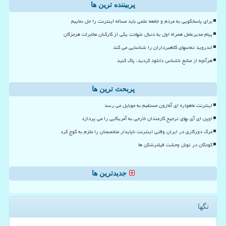
پربیننده ترین ها
برای پاسخگویی به مردم و جامعه علمی باید مساله اینترنت را حل نماییم
پیام مدیرعامل همراه اول به دنبال شهادت یکی از کارکنان مخابرات هرمزگان
اندروید تماسهای کلاهبرداران را شناسایی می کند
هرآنچه از منابع ناشناس دانلود کردید، پاک کنید
پربحث ترین ها
اینترنت ماهواره ای آمازون مستقیم به موبایل می رسد
اوپن ای آی بهای ترجیح کارمندان خارجی به آمریکایی را می پردازد
مرگ دورکاری در ایران وقتی اینترنت ناپایدار متخصصان را ملزم به کوچ کرد
کودکان در تونل وحشت فیلترشکن ها
جدیدترین ها
تگها