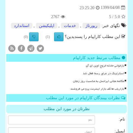
1399/04/08
23:25:20
2767
/ 5
5.0
تگهای خبر:
رپورتاژ
,
خدمات
,
اپلیكیشن
,
استاندارد
این مطلب کاراپیام را پسندیدین؟
(0)
(1)
مطالب مرتبط جدید کاراپیام
بازخوانی حادثه خروج اوپن ای آی
استارلینک در عراق رسما فعال شد
مکالمه مجانی ایرانسل به مناسبت روز زنجان
بازاریاب ها کف بازار اینترنت پرو می فروشند
نظرات بینندگان کاراپیام در مورد این مطلب
نظرتان در مورد این مطلب
نام:
ایمیل: