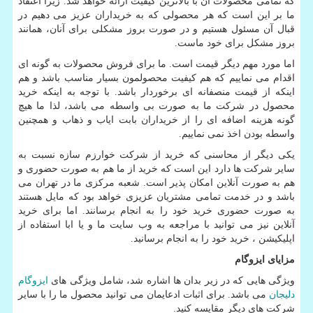
که تمامی محصولات آن با بالاترین کیفیت ارائه خواهد شد. زیرا اعتقاد
ما بر این است که هر محصولی که به خریداران عزیز می دهیم در
قبال آن مسئول هستیم و در صورت بروز مشکلی برای آنان، همانند
بروز مشکل برای خود ماست.
اما مورد مهم دیگر قیمت است. ما برای فروش محصولات به گونه ای
اقدام می نماییم که هم کیفیت محصولمون بسیار مناسب باشد و هم
اینکه از قیمت منصفانه ای برخوردار باشد. با توجه به اینکه خرید
محصول در شرکت ما به صورت بی واسطه می باشد، لذا ما هیچ
گونه هزینه اضافه ای را از خریداران بابت ایاب و ذهاب و همچنین
واسطه بودن اخذ نمی نماییم.
یکی دیگر از محاسنی که خرید از شرکت خوارزم سازه نسبت به
سایر شرکت ها دارد این است که خرید از ما هم به صورت حضوری و
هم به صورت آنلاین امکان پذیر است. شعبه مرکزی ما در تهران می
باشد و در خدمت تمامی مشتریان عزیزی خواهد بود که مایل هستند
به صورت حضوری خرید خود را به انجام برسانند. اما برای خرید
آنلاین نیز می توانید با مراجعه به وب سایت ما و یا ابا استفاده از
اپلیکیشن ، خرید خود را به انجام برسانید.
مزایای ایزوگام
ویژگی هایی که در زیر بدان ها اشاره شد، شامل ویژگی های
ایزوگام
دلیجان
می باشد. برای اثبات ادعایمان می توانید محصول ما را با سایر
شرکت های دیگر مقایسه کنید.