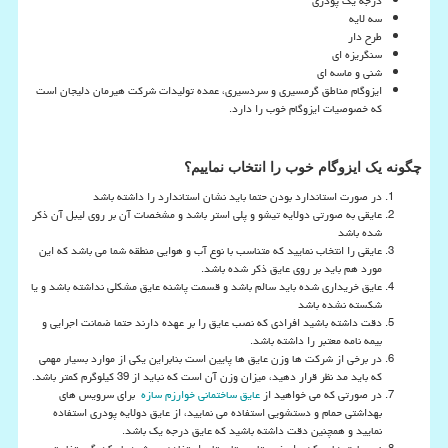
درجه یک پودری
سه لایه
طرح دار
سنگریزه ای
شنی و ماسه ای
ایزوگام مناطق گرمسیری و سردسیری، عمده تولیدات شرکت هیرمان دلیجان است
که خصوصیات ایزوگام خوب را دارد.
چگونه یک ایزوگام خوب را انتخاب نماییم؟
در صورت استاندارد بودن حتما باید نشان استاندارد را داشته باشد
عایقی به صورتی دولایه تیشو و پلی استر باشد و مشخصات آن بر روی لیبل آن ذکر
شده باشد
عایقی را انتخاب نمایید که متناسب با نوع آب و هوایی منطقه شما می باشد که این
مورد هم باید بر روی عایق ذکر شده باشد.
عایق خریداری شده باید سالم باشد و قسمت پاشنه عایق مشکلی نداشته باشد و یا
شکسته نشده باشد
دقت داشته باشید افرادی که نصب عایق را بر عهده دارند حتما ضمانت اجرایی و
بیمه نامه معتبر را داشته باشد.
در برخی از شرکت ها وزن عایق ها پایین است بنابراین یکی از موارد بسیار مهمی
که باید مد نظر قرار دهید، میزان وزن آن است که نباید از 39 کیلوگرم کمتر باشد.
در صورتی که می خواهید از
عایق ساختمانی خوارزم سازه
برای سرویس های
بهداشتی حمام و دستشویی استفاده می نمایید، از عایق دولایه پودری استفاده
نمایید و همچنین دقت داشته باشید که عایق درجه یک باشد.