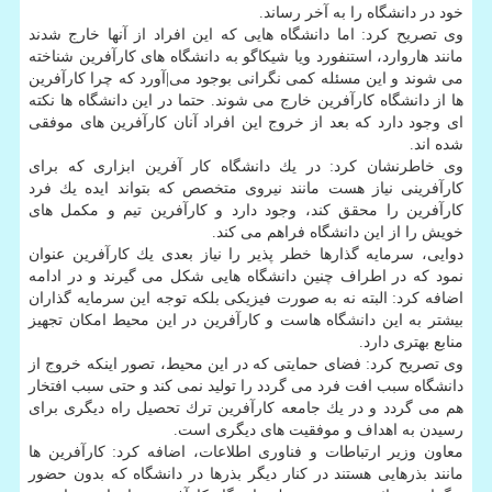
خود در دانشگاه را به آخر رساند.
وی تصریح كرد: اما دانشگاه هایی كه این افراد از آنها خارج شدند
مانند هاروارد، استنفورد ویا شیكاگو به دانشگاه های كارآفرین شناخته
می شوند و این مسئله كمی نگرانی بوجود می|آورد كه چرا كارآفرین
ها از دانشگاه كارآفرین خارج می شوند. حتما در این دانشگاه ها نكته
ای وجود دارد كه بعد از خروج این افراد آنان كارآفرین های موفقی
شده اند.
وی خاطرنشان كرد: در یك دانشگاه كار آفرین ابزاری كه برای
كارآفرینی نیاز هست مانند نیروی متخصص كه بتواند ایده یك فرد
كارآفرین را محقق كند، وجود دارد و كارآفرین تیم و مكمل های
خویش را از این دانشگاه فراهم می كند.
دوایی، سرمایه گذارها خطر پذیر را نیاز بعدی یك كارآفرین عنوان
نمود كه در اطراف چنین دانشگاه هایی شكل می گیرند و در ادامه
اضافه كرد: البته نه به صورت فیزیكی بلكه توجه این سرمایه گذاران
بیشتر به این دانشگاه هاست و كارآفرین در این محیط امكان تجهیز
منابع بهتری دارد.
وی تصریح كرد: فضای حمایتی كه در این محیط، تصور اینكه خروج از
دانشگاه سبب افت فرد می گردد را تولید نمی كند و حتی سبب افتخار
هم می گردد و در یك جامعه كارآفرین ترك تحصیل راه دیگری برای
رسیدن به اهداف و موفقیت های دیگری است.
معاون وزیر ارتباطات و فناوری اطلاعات، اضافه كرد: كارآفرین ها
مانند بذرهایی هستند در كنار دیگر بذرها در دانشگاه كه بدون حضور