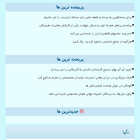
پربیننده ترین ها
برای پاسخگویی به مردم و جامعه علمی باید مساله اینترنت را حل نماییم
پیام مدیرعامل همراه اول به دنبال شهادت یکی از کارکنان مخابرات هرمزگان
اندروید تماسهای کلاهبرداران را شناسایی می کند
هرآنچه از منابع ناشناس دانلود کردید، پاک کنید
پربحث ترین ها
اوپن ای آی بهای ترجیح کارمندان خارجی به آمریکایی را می پردازد
مرگ دورکاری در ایران وقتی اینترنت ناپایدار متخصصان را ملزم به کوچ کرد
کودکان در تونل وحشت فیلترشکن ها
پاول دوروف به برندگان المپیاد جهانی هوش مصنوعی جایزه می دهد
جدیدترین ها
تگها