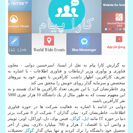
به گزارش كارا پیام به نقل از ایسنا، امیرحسین دوایی - معاون
فناوری و نوآوری وزیر ارتباطات و فناوری اطلاعات - با اشاره به
تعریف كارآفرین، اظهار داشت: كارآفرین با تجهیز خود به نیروهای
متخصص و سرمایه گذار رویای خویش را محقق می كند.
وی خاطرنشان كرد: با این تعریف تعداد كارآفرین ها اندك هستند و به
این مفهوم نیست كه به طور مثال از یك دانشگاه 10 هزار نفری 5000
نفر كارآفرین باشند.
دوایی در ادامه با اشاره به فعالیت شركت ها در حوزه فناوری
اطلاعات، خاطرنشان كرد: بنیان گذاران 7 شركت از 8 شركت برتر
دنیا در حوزه IT مانند
اپل
،
گوگل
، فیس بوك، دل، اوراكل، اوبر، توییتر
و واتس آپ با اقتصاد، 2 هزار و 700 میلیارد دلاری، پیش از آخر
تحصیل خود دانشگاه را ترك كردند و تنها بنیان گذار
گوگل
تحصیلات