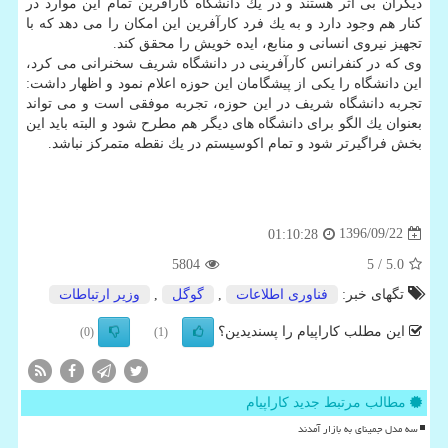
دیگران بی اثر هستند و در یك دانشگاه كارآفرین تمام این موارد در
كنار هم وجود دارد و به یك فرد كارآفرین این امكان را می دهد كه با
تجهیز نیروی انسانی و منابع، ایده خویش را محقق كند.
وی كه در كنفرانس كارآفرینی در دانشگاه شریف سخنرانی می كرد،
این دانشگاه را یكی از پیشگامان این حوزه اعلام نمود و اظهار داشت:
تجربه دانشگاه شریف در این حوزه، تجربه موفقی است و می تواند
بعنوان یك الگو برای دانشگاه های دیگر هم مطرح شود و البته باید این
بخش فراگیرتر شود و تمام اكوسیستم در یك نقطه متمركز نباشد.
1396/09/22
01:10:28
5804
/ 5
5.0
تگهای خبر:
فناوری اطلاعات
,
گوگل
,
وزیر ارتباطات
این مطلب کاراپیام را پسندیدین؟
(0)
(1)
مطالب مرتبط جدید کاراپیام
سه مدل جمینای به بازار آمدند