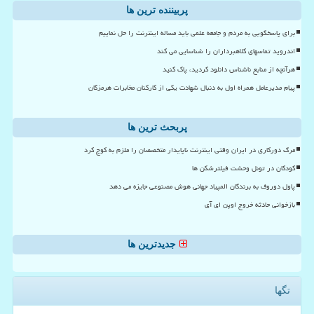
پربیننده ترین ها
برای پاسخگویی به مردم و جامعه علمی باید مساله اینترنت را حل نماییم
اندروید تماسهای کلاهبرداران را شناسایی می کند
هرآنچه از منابع ناشناس دانلود کردید، پاک کنید
پیام مدیرعامل همراه اول به دنبال شهادت یکی از کارکنان مخابرات هرمزگان
پربحث ترین ها
مرگ دورکاری در ایران وقتی اینترنت ناپایدار متخصصان را ملزم به کوچ کرد
کودکان در تونل وحشت فیلترشکن ها
پاول دوروف به برندگان المپیاد جهانی هوش مصنوعی جایزه می دهد
بازخوانی حادثه خروج اوپن ای آی
جدیدترین ها
تگها