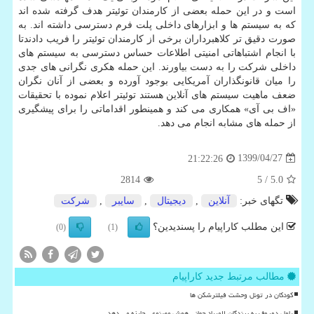
است و در این حمله بعضی از کارمندان توئیتر هدف گرفته شده اند
که به سیستم ها و ابزارهای داخلی پلت فرم دسترسی داشته اند. به
صورت دقیق تر کلاهبرداران برخی از کارمندان توئیتر را فریب دادندتا
با انجام اشتباهاتی امنیتی اطلاعات حساس دسترسی به سیستم های
داخلی شرکت را به دست بیاورند. این حمله هکری نگرانی های جدی
را میان قانونگذاران آمریکایی بوجود آورده و بعضی از آنان نگران
ضعف ماهیت سیستم های آنلاین هستند توئیتر اعلام نموده با تحقیقات
«اف بی آی» همکاری می کند و همینطور اقداماتی را برای پیشگیری
از حمله های مشابه انجام می دهد.
1399/04/27
21:22:26
2814
/ 5
5.0
تگهای خبر:
آنلاین
,
دیجیتال
,
سایبر
,
شركت
این مطلب کاراپیام را پسندیدین؟
(0)
(1)
مطالب مرتبط جدید کاراپیام
کودکان در تونل وحشت فیلترشکن ها
پاول دوروف به برندگان المپیاد جهانی هوش مصنوعی جایزه می دهد