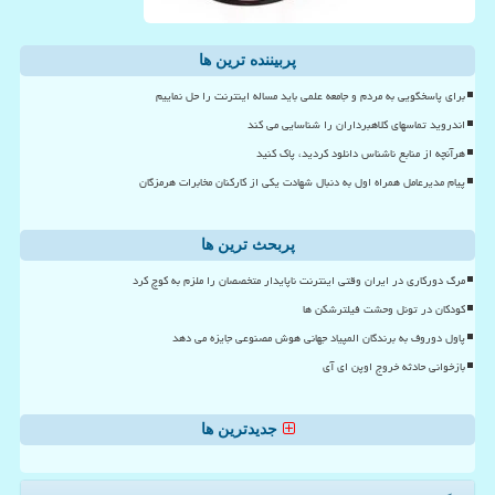
پربیننده ترین ها
برای پاسخگویی به مردم و جامعه علمی باید مساله اینترنت را حل نماییم
اندروید تماسهای کلاهبرداران را شناسایی می کند
هرآنچه از منابع ناشناس دانلود کردید، پاک کنید
پیام مدیرعامل همراه اول به دنبال شهادت یکی از کارکنان مخابرات هرمزگان
پربحث ترین ها
مرگ دورکاری در ایران وقتی اینترنت ناپایدار متخصصان را ملزم به کوچ کرد
کودکان در تونل وحشت فیلترشکن ها
پاول دوروف به برندگان المپیاد جهانی هوش مصنوعی جایزه می دهد
بازخوانی حادثه خروج اوپن ای آی
جدیدترین ها