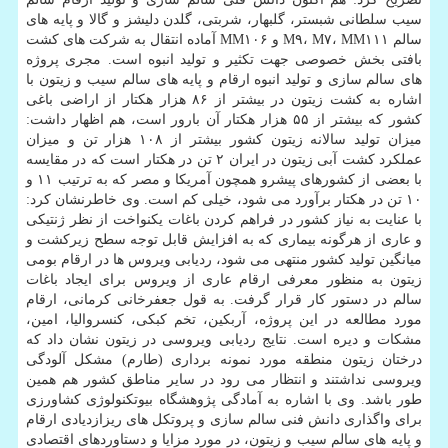
سیب سلطانی شبستر، گلبهار، شربتی، گلدن دلیشز و گالا و پایه های
سالم M۹، M۷، MM۱۱۱ و MM۱۰۶ آماده انتقال به شرکت های کشت
بافتی بخش خصوصی جهت تکثیر و تولید انبوه است. مجری پروژه
های سالم سازی و تولید انبوه ارقام و پایه های سالم سیب و زیتون با
اشاره به کشت زیتون در بیشتر از ۸۶ هزار هکتار از اراضی باغی
کشور که بیشتر از ۵۵ هزار هکتار آن بارور است، هم اظهار داشت:
میزان تولید سالانه زیتون کشور بیشتر از ۱۰۸ هزار تن و میزان
عملکرد کشت آبی زیتون در ایران ۲ تن در هکتار است که در مقایسه
با بعضی از کشورهای پیشرو همچون آمریکا و مصر که به ترتیب ۱۱ و
۱۰ تن در هکتار برآورد می شود، خیلی کم است. وی خاطرنشان کرد:
با عنایت به نیاز کشور در فراهم کردن باغات یکنواخت از نظر ژنتیکی
و عاری از هرگونه بیماری که به افزایش قابل توجه سطح زیرکشت و
میانگین تولید کشور منتهی می شود، ردیابی ویروس ها در ارقام بومی
زیتون به منظور معرفی ارقام عاری از ویروس برای ایجاد باغات
سالم در دستور کار قرار گرفت. به قول جعفرخانی کرمانی، ارقام
مورد مطالعه در این پروژه، آربکین، تخم کبکی، کنسروالیا، امین،
مشکات و دیره است. نتایج ردیابی ویروسی در زیتون نشان داد که
درختان زیتون منطقه مورد نمونه برداری (طارم) مشکل آلودگی
ویروسی نداشتند و انتظار می رود در سایر مناطق کشور هم همین
طور باشد. وی با اشاره به آمادگی پژوهشگاه بیوتکنولوژی کشاورزی
برای واگذاری دانش فنی سالم سازی و پروتکل های ریزازدیادی ارقام
و پایه های سالم سیب و زیتون، در مورد مزایا و دستاوردهای اقتصادی