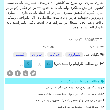
تجاری سازی این طرح به کاهش ۴۰ درصدی خسارات باغات سیب
کشور، افزایش عملکرد تولید باغات به حدود ۳۲ تن در هکتار (دو برابر
میزان کنونی)، کاهش مصرف سم در اثر ایجاد باغات عاری از بیماری
و ویروس، سهولت هرس و برداشت مکانیکی در اثر یکنواختی ژنتیکی
باغات و هم ایجاد اشتغال در شرکت های کشت بافتی تکثیرکننده پایه
ها و ارقام اشاره نمود.
1399/05/07
15:21:38
2689
/ 5
5.0
تگهای خبر:
تكنولوژی
,
شركت
,
فناوری
,
كیفیت
این مطلب کاراپیام را پسندیدین؟
(0)
(1)
مطالب مرتبط جدید کاراپیام
اوپن ای آی بهای ترجیح کارمندان خارجی به آمریکایی را می پردازد
پاول دوروف به برندگان المپیاد جهانی هوش مصنوعی جایزه می دهد
عامل سرکش اوپن ای آی مشتری یک شرکت فناوری را به خطر انداخت
بازاریاب ها کف بازار اینترنت پرو می فروشند