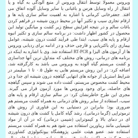
ویروس معمولا توسط انتقال ویروس از منبع آلودگی به گیاه و یا
انتقال از راه وسایل هرس و باغبانی با سایر وسایل آلوده اتفاق می
افتد. جعفرخانی کرمانی با اشاره به اهمیت سالم سازی پایه ها و
ارقام تجاری سیب و تکثیر آنها در محیط درون شیشه در فراهم کردن
باغات سالم و در نتیجه افزایش سطح زیر کشت و میانگین تولید این
محصول در کشور اظهار داشت: در برنامه سالم سازی و تکثیر انبوه
ارقام و پایه های سیب، ابتدا طی فرآیند کشت درون شیشه، عوامل
بیماری زای باکتریایی و قارچی حذف و در ادامه برای ردیابی ویروس
ها از آزمون های الیزا و RT-PCR استفاده شد. وی با اشاره به اینکه در
برنامه های درمانی، روش های مختلف که متداول ترین آنها جداسازی
و کشت مریستم گیاه آلوده به ویروس می باشد به کارگرفته شد،
اضافه کرد: در این روش مریستم هایی به طول ۰.۵ تا ۱ میلیمتر در
شرایط استریل از جوانه های انتهایی گیاهچه درون شیشه ای جدا و در
محیط کشت مخصوص مریستم، کشت داده می شوند و سپس گیاهچه
های حاصله، برای وجود ویروس ها مورد آزمون قرار می گیرند.
مجری این طرح خاطرنشان کرد: در سالم سازی ارقام و پایه های
سیب، استفاده از سایر روش های درمانی به همراه کشت مریستم هم
ضروری بود؛ بنابراین در دستیابی به این فناوری از روش های
ترموتراپی (گرما درمانی)، رشد گیاه کامل یا کشت های درون شیشه
ای در دمای بالا و کیموتراپی (شیمی درمانی) که در آن از مواد
شیمیایی مانند ریباورین استفاده می شود هم به همراه کشت مریستم
استفاده شد. عضو هیئت علمی پژوهشگاه بیوتکنولوژی کشاورزی
تصریح کرد: هم اکنون دانش فنی سالم سازی و تولید ارقام سالم