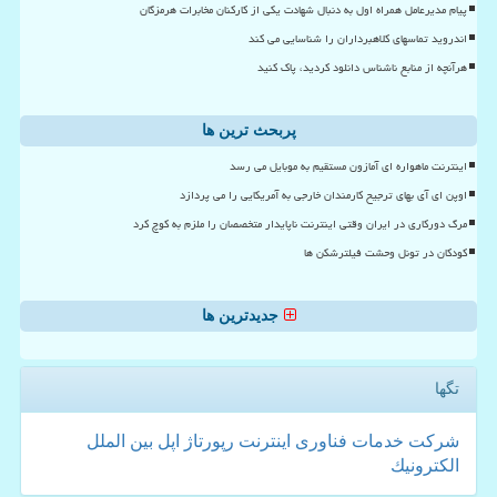
پیام مدیرعامل همراه اول به دنبال شهادت یکی از کارکنان مخابرات هرمزگان
اندروید تماسهای کلاهبرداران را شناسایی می کند
هرآنچه از منابع ناشناس دانلود کردید، پاک کنید
پربحث ترین ها
اینترنت ماهواره ای آمازون مستقیم به موبایل می رسد
اوپن ای آی بهای ترجیح کارمندان خارجی به آمریکایی را می پردازد
مرگ دورکاری در ایران وقتی اینترنت ناپایدار متخصصان را ملزم به کوچ کرد
کودکان در تونل وحشت فیلترشکن ها
جدیدترین ها
تگها
شركت
خدمات
فناوری
اینترنت
رپورتاژ
اپل
بین الملل
الكترونیك