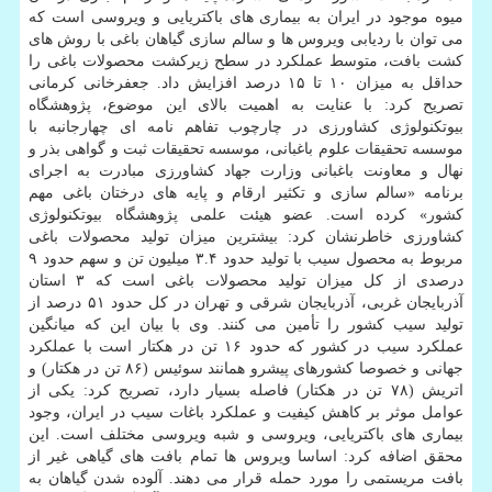
میوه موجود در ایران به بیماری های باکتریایی و ویروسی است که
می توان با ردیابی ویروس ها و سالم سازی گیاهان باغی با روش های
کشت بافت، متوسط عملکرد در سطح زیرکشت محصولات باغی را
حداقل به میزان ۱۰ تا ۱۵ درصد افزایش داد. جعفرخانی کرمانی
تصریح کرد: با عنایت به اهمیت بالای این موضوع، پژوهشگاه
بیوتکنولوژی کشاورزی در چارچوب تفاهم نامه ای چهارجانبه با
موسسه تحقیقات علوم باغبانی، موسسه تحقیقات ثبت و گواهی بذر و
نهال و معاونت باغبانی وزارت جهاد کشاورزی مبادرت به اجرای
برنامه «سالم سازی و تکثیر ارقام و پایه های درختان باغی مهم
کشور» کرده است. عضو هیئت علمی پژوهشگاه بیوتکنولوژی
کشاورزی خاطرنشان کرد: بیشترین میزان تولید محصولات باغی
مربوط به محصول سیب با تولید حدود ۳.۴ میلیون تن و سهم حدود ۹
درصدی از کل میزان تولید محصولات باغی است که ۳ استان
آذربایجان غربی، آذربایجان شرقی و تهران در کل حدود ۵۱ درصد از
تولید سیب کشور را تأمین می کنند. وی با بیان این که میانگین
عملکرد سیب در کشور که حدود ۱۶ تن در هکتار است با عملکرد
جهانی و خصوصا کشورهای پیشرو همانند سوئیس (۸۶ تن در هکتار) و
اتریش (۷۸ تن در هکتار) فاصله بسیار دارد، تصریح کرد: یکی از
عوامل موثر بر کاهش کیفیت و عملکرد باغات سیب در ایران، وجود
بیماری های باکتریایی، ویروسی و شبه ویروسی مختلف است. این
محقق اضافه کرد: اساسا ویروس ها تمام بافت های گیاهی غیر از
بافت مریستمی را مورد حمله قرار می دهند. آلوده شدن گیاهان به