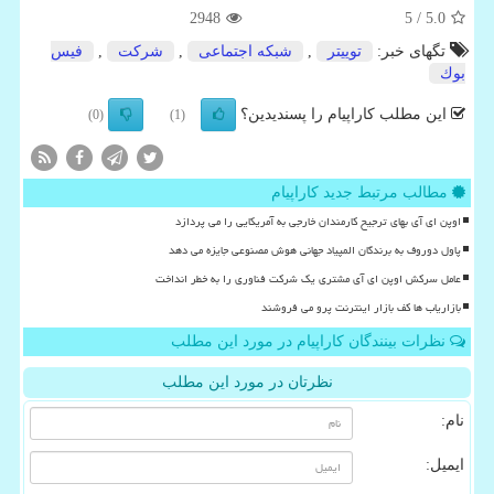
2948
/ 5
5.0
تگهای خبر:
توییتر
,
شبكه اجتماعی
,
شركت
,
فیس
بوك
این مطلب کاراپیام را پسندیدین؟
(0)
(1)
مطالب مرتبط جدید کاراپیام
اوپن ای آی بهای ترجیح کارمندان خارجی به آمریکایی را می پردازد
پاول دوروف به برندگان المپیاد جهانی هوش مصنوعی جایزه می دهد
عامل سرکش اوپن ای آی مشتری یک شرکت فناوری را به خطر انداخت
بازاریاب ها کف بازار اینترنت پرو می فروشند
نظرات بینندگان کاراپیام در مورد این مطلب
نظرتان در مورد این مطلب
نام:
ایمیل: