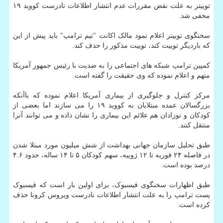
توییتر به علت نقض مقررات عدم انتشار اطلاعات نادرست کووید ۱۹
مخفی شد.
سخنگوی توییتر اعلام نمود مالک اکانت "تیم ترامپ" باید پیش از این
که باردیگر توییت کند، توییت مذکور را حذف کند.
کمپین ترامپ شبکه های اجتماعی را به ضدیت با رئیس جمهور آمریکا
متهم و اعلام نموده که وی حقیقت را گفته است.
مرکز کنترل و جلوگیری از بیماری آمریکا اعلام نموده که باآنکه
بزرگسالان عمده مبتلایان به کووید ۱۹ را می سازند اما بعضی از
کودکان و نوزادان هم علائم این بیماری را نشان داده و می توانند آنرا
منتقل کنند.
طبق تحلیل سازمان جهانی بهداشت از شش میلیون مورد مبتلا شدن
در فاصله ۲۴ فوریه تا ۱۲ ژوییه، سهم کودکان ۵ تا ۱۴ ساله، حدود ۴.۶
درصد بوده است.
طبق اظهارات سخنگوی فیسبوک، برای اولین بار است که فیسبوک
پست ترامپ را به علت انتشار اطلاعات نادرست ویروس کرونا حذف
کرده است.