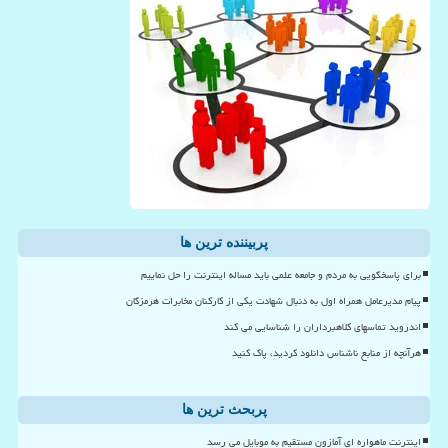
پربیننده ترین ها
برای پاسخگویی به مردم و جامعه علمی باید مساله اینترنت را حل نماییم
پیام مدیرعامل همراه اول به دنبال شهادت یکی از کارکنان مخابرات هرمزگان
اندروید تماسهای کلاهبرداران را شناسایی می کند
هرآنچه از منابع ناشناس دانلود کردید، پاک کنید
پربحث ترین ها
اینترنت ماهواره ای آمازون مستقیم به موبایل می رسد