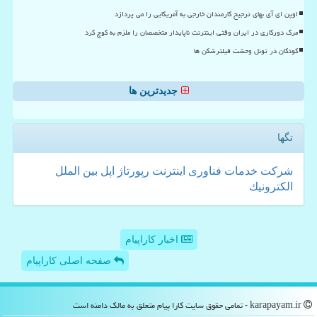
اوپن ای آی بهای ترجیح کارمندان خارجی به آمریکایی را می پردازد
مرگ دورکاری در ایران وقتی اینترنت ناپایدار متخصصان را ملزم به کوچ کرد
کودکان در تونل وحشت فیلترشکن ها
جدیدترین ها
تگها
شركت
خدمات
فناوری
اینترنت
رپورتاژ
اپل
بین الملل
الكترونیك
اخبار کاراپیام
صفحه اصلی کاراپیام
karapayam.ir - تمامی حقوق سایت كارا پیام متعلق به مالک دامنه است