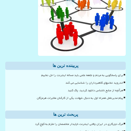
پربیننده ترین ها
برای پاسخگویی به مردم و جامعه علمی باید مساله اینترنت را حل نماییم
اندروید تماسهای کلاهبرداران را شناسایی می کند
هرآنچه از منابع ناشناس دانلود کردید، پاک کنید
پیام مدیرعامل همراه اول به دنبال شهادت یکی از کارکنان مخابرات هرمزگان
پربحث ترین ها
مرگ دورکاری در ایران وقتی اینترنت ناپایدار متخصصان را ملزم به کوچ کرد