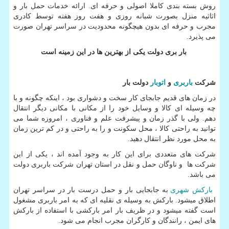
روش بسته بندی کاملا اصولی و حرفه ای. ارائه خدمات حمل بار و
اثاثیه منزل بصورت شبانه روزی و هفت روز هفته توسط کادری
مجرب و حرفه ای بدون هیچگونه محدودیت در سراسر تهران صورت
می پذیرد.
بار بری دولت یکی از بهترین ها در این زمینه است
شرکت
باربری
و
اتوبار
دولت بار
در زمان های قدیم جابجای کار سخت و دشواری بود ، اینکه چگونه و با
چه وسیله ای کالا و وسایل خود را از مکانی با مکانی دیگر انتقال
دهم. ولی با گذر زمان و پیشرفت علم و فناوری ، امروزه شما می
توانید به راحتی کالا ، محل سکونت و را به راحتی و در کم ترین زمان
به محل مورد نظر انتقال دهید.
شرکت های متعددی برای این کار به وجود آمده اند ، یکی از این
شرکت ها و ناوگان حمل و نقل در استان تهران شرکت باربری دولت
می باشد.
بارکش شهری
به جابجایی بار و حمل درست بار در سراسر تهران
اطلاق میشود. بارکش به وسیله ی نقلیه ای که به امر باربری مشغول
است گفته میشود و در ظریف بار امر بارکشی با استفاده از بارکش
های ایمن ، رانندگان و کارگران مجرب انجام می شود.