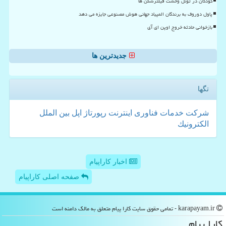
کودکان در تونل وحشت فیلترشکن ها
پاول دوروف به برندگان المپیاد جهانی هوش مصنوعی جایزه می دهد
بازخوانی حادثه خروج اوپن ای آی
جدیدترین ها
تگها
شركت
خدمات
فناوری
اینترنت
رپورتاژ
اپل
بین الملل
الكترونیك
اخبار کاراپیام
صفحه اصلی کاراپیام
karapayam.ir - تمامی حقوق سایت كارا پیام متعلق به مالک دامنه است
كارا پیام