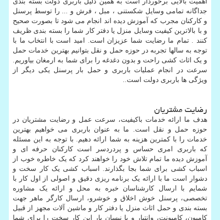
اهمیت بالایی برخوردار است به همین دلیل باربری دولت بسته بندی
جداگانه تمامی وسایل شکستنی ، مبل ، فرش و ... را توسط پرسنل
و کارکنان مجرب که آموزش دیده اند انجام می شود تا بصورت صحیح
و با بالاترین کیفیت وسایل منزل یا دفتر کار شما را بسته بندی ظریف
کنند . تمام ما رضایت شما عزیزان است. امید است با انتخاب ما با
توجه به سالها تجربه در حوزه حمل و نقل بتوانیم بهترین خدمات حمل
و یک اثاث کشی راحت و بدون دغدغه را برای شما به ارمغان بیاوریم.
سرعت در انجام عملیات باربری و حمل بار پرسنل یکی دیگر از
ویژگی ها باربری دولت است..
رضایت مشتریان
هدف ما ارائه خدمات باکیفیت، سرعت عمل و رضایت مشتریان در
حوزه حمل و نقل است. ما به عنوان باربری می خواهیم بهترین
خدمات را با کمترین هزینه به شما ارائه دهیم. با توجه به این مسئله
که باربری امری حساس و پردردسر است کارکنان حرفه ای و
آموزش دیده ما تمام تلاش خود را خواهند کرد که یک خاطره خوب از
اسباب کشی برای شما بجا بگذارند. اسباب کشی یک کار سخت و
دشوار است ما با ارائه یک برنامه ریزی دقیق و اصولی از اول کار با
شمایم با ارسال کارشناسان خبره به محل و ارائه یک مشاوره
تخصصی، پرسنل خوش اخلاق و خوشرو، ارسال کارگر ماهر جهت
بسته بندی و حمل اثاث منزل یا دفتر کار و ماشین آلات مجهز از قبیل
کامیون، کامیونت، وانتبار و یا نیسان بار این کار سخت را برای شما