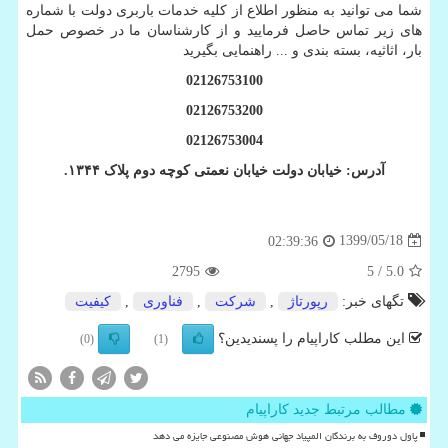
شما می توانید به منظور اطلاع از کلیه خدمات باربری دولت با شماره
های زیر تماس حاصل فرمایید و از کارشناسان ما در خصوص حمل
بار، اثاثیه، بسته بندی و ... راهنمایی بگیرید
02126753100
02126753200
02126753004
آدرس: خیابان دولت خیابان نعمتی کوچه دوم پلاک ۱۳۴۴.
1399/05/18
02:39:36
2795
/ 5
5.0
تگهای خبر:
رپورتاژ
,
شركت
,
فناوری
,
كیفیت
این مطلب کاراپیام را پسندیدین؟
(0)
(1)
مطالب مرتبط جدید کاراپیام
پاول دوروف به برندگان المپیاد جهانی هوش مصنوعی جایزه می دهد