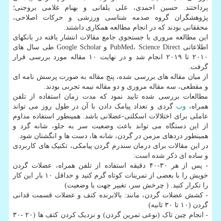
پرداختند. حسین احمدی، علی یلفانی و بهنام غلامی بروجنی؛
پژوهشگران گروه صدمه شناسی ورزشی و حرکات اصلاحی،
محققانی بودند که در انجام مطالعه همکاری داشتند.
این مطالعه مروری با جستجوی جامع مقالات انتشار یافته در بانکهای
اطلاعاتی PubMed، Science Direct و Google Scholar طی سال های
۲۰۱۰ تا ۲۰۱۹ انجام شد و در نهایت ۱۰ مقاله مورد بررسی قرار
گرفت.
از میان مقاله های بررسی شده، پنج مقاله به صورت پرسش نامه ای
و مقطعی، سه مقاله مروری و دو مقاله نیمه تجربی بودند.
مطالعات بررسی شده تایید نمود که مدت زمان استفاده از تلفن
همراه،
وب
گردی و تعداد پیامک دادن با آن در طول روز می تواند
عاملی برای اختلالات اسکلتی-عضلانی باشد. همینطور استفاده مداوم
از این دستگاه می تواند باعث وضعیت سر به جلو، شانه گرد و
همینطور دردهای مزمن در گردن، شانه ها، دست ها و انگشتان شود.
در این مقالات برای درمان سندرم گردن پیامکی، تکنیک های کاربردی
و ساده ای ذکر شده است:
- پس از هر ۳۰-۴۰ دقیقه استفاده از تلفن همراه، عضلات گردن
خویش را با بعضی از تمرینات کوتاه گرم کنید و حداقل ۱۰ بار این کار
را تکرار کنید. ( چرخش سر، تغییر جهت یا وضعیت)
- کشش عضلات گردن، مانند: بالابرنده کتف و عضلات قسمت قدانی
گردن (۱۰ تا ۳۰ ثانیه)
- انجام چین تاک (نوعی تمرین گردن) و نزدیک کردن کتف ها (۲۰ -۳۰