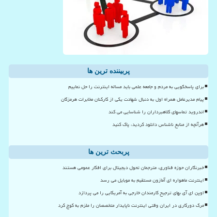
پربیننده ترین ها
برای پاسخگویی به مردم و جامعه علمی باید مساله اینترنت را حل نماییم
پیام مدیرعامل همراه اول به دنبال شهادت یکی از کارکنان مخابرات هرمزگان
اندروید تماسهای کلاهبرداران را شناسایی می کند
هرآنچه از منابع ناشناس دانلود کردید، پاک کنید
پربحث ترین ها
خبرنگاران حوزه فناوری، مترجمان تحول دیجیتال برای افکار عمومی هستند
اینترنت ماهواره ای آمازون مستقیم به موبایل می رسد
اوپن ای آی بهای ترجیح کارمندان خارجی به آمریکایی را می پردازد
مرگ دورکاری در ایران وقتی اینترنت ناپایدار متخصصان را ملزم به کوچ کرد