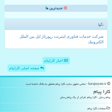
جدیدترین ها
تگها
شركت
خدمات
فناوری
اینترنت
رپورتاژ
اپل
بین الملل
الكترونیك
اخبار کاراپیام
صفحه اصلی کاراپیام
karapayam.ir - تمامی حقوق سایت كارا پیام متعلق به مالک دامنه است
كارا پیام
پیام رسان : کارا پیام، فراتر از یک پیام رسان
صفحات كارا پیام