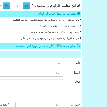
این مطلب کاراپیام را پسندیدین؟
(0)
(1)
مطالب مرتبط جدید کاراپیام
عامل سرکش اوپن ای آی مشتری یک شرکت فناوری را به خطر انداخت
تب هوش مصنوعی در انگلیس فروکش کرد
قابلیت چت با نام کاربری برای تلگرام دردسرساز شد
مارک زاکربرگ به اشتباه خود در اخراج نیروهای متا اعتراف کرد
نظرات بینندگان کاراپیام در مورد این مطلب
نام:
ایمیل:
نظر:
سوال:
= ۳ بعلاوه ۱