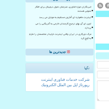
خبرنگاران حوزه فناوری، مترجمان تحول دیجیتال برای افکار
عمومی هستند
اینترنت ماهواره ای آمازون مستقیم به موبایل می رسد
اوپن ای آی بهای ترجیح کارمندان خارجی به آمریکایی را می
پردازد
مرگ دورکاری در ایران وقتی اینترنت ناپایدار متخصصان را ملزم
به کوچ کرد
جدیدترین ها
تگها
شركت
خدمات
فناوری
اینترنت
رپورتاژ
اپل
بین الملل
الكترونیك