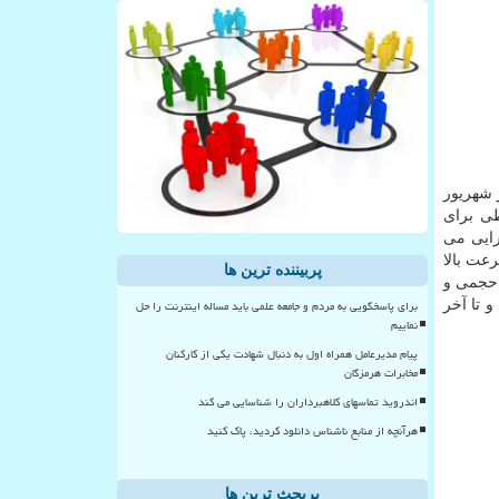
ا آخر شهریور
اطی برای
رایی می
عت بالا
پربیننده ترین ها
 حجمی و
برای پاسخگویی به مردم و جامعه علمی باید مساله اینترنت را حل
ده اند و تا آخر
نماییم
پیام مدیرعامل همراه اول به دنبال شهادت یکی از کارکنان
مخابرات هرمزگان
اندروید تماسهای کلاهبرداران را شناسایی می کند
هرآنچه از منابع ناشناس دانلود کردید، پاک کنید
پربحث ترین ها