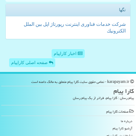
تگها
شركت
خدمات
فناوری
اینترنت
رپورتاژ
اپل
بین الملل
الكترونیك
اخبار کاراپیام
صفحه اصلی کاراپیام
karapayam.ir - تمامی حقوق سایت كارا پیام متعلق به مالک دامنه است
كارا پیام
پیام رسان : کارا پیام، فراتر از یک پیام رسان
صفحات كارا پیام
درباره ما
آرشیو كارا پیام
تبلیغات در كارا پیام