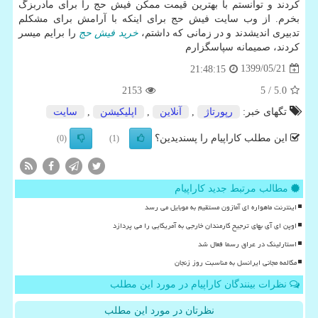
کردند و توانستم با بهترین قیمت ممکن فیش حج را برای مادربزگ
بخرم. از وب سایت فیش حج برای اینکه با آرامش برای مشکلم
تدبیری اندیشدند و در زمانی که داشتم،
خرید فیش حج
را برایم میسر
کردند، صمیمانه سپاسگزارم
1399/05/21
21:48:15
2153
/ 5
5.0
تگهای خبر:
رپورتاژ
,
آنلاین
,
اپلیكیشن
,
سایت
این مطلب کاراپیام را پسندیدین؟
(0)
(1)
مطالب مرتبط جدید کاراپیام
اینترنت ماهواره ای آمازون مستقیم به موبایل می رسد
اوپن ای آی بهای ترجیح کارمندان خارجی به آمریکایی را می پردازد
استارلینک در عراق رسما فعال شد
مکالمه مجانی ایرانسل به مناسبت روز زنجان
نظرات بینندگان کاراپیام در مورد این مطلب
نظرتان در مورد این مطلب