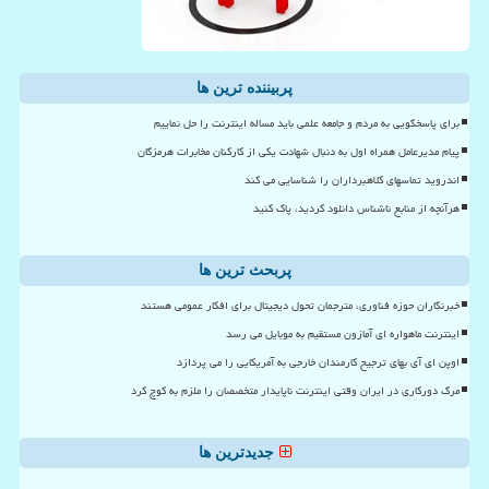
پربیننده ترین ها
برای پاسخگویی به مردم و جامعه علمی باید مساله اینترنت را حل نماییم
پیام مدیرعامل همراه اول به دنبال شهادت یکی از کارکنان مخابرات هرمزگان
اندروید تماسهای کلاهبرداران را شناسایی می کند
هرآنچه از منابع ناشناس دانلود کردید، پاک کنید
پربحث ترین ها
خبرنگاران حوزه فناوری، مترجمان تحول دیجیتال برای افکار عمومی هستند
اینترنت ماهواره ای آمازون مستقیم به موبایل می رسد
اوپن ای آی بهای ترجیح کارمندان خارجی به آمریکایی را می پردازد
مرگ دورکاری در ایران وقتی اینترنت ناپایدار متخصصان را ملزم به کوچ کرد
جدیدترین ها