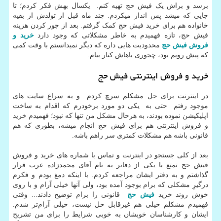
برسد و براش یک فیش حج تهیه کنم. یکسال بهش فکر کردم؛ تا
جایی که میشد پس انداز میکردم. چند ماه قبل از تولدش از بقیه
خانواده هم برای خرید فیش حج کمک گرفتم. بعد از جور کردن هزینه
فیش حج، تازه فهمیدم به خاطر مشکلاتی که وجود دارد
خرید و
فروش فیش حج
محدودیت هایی داره که دیگر نمیدانستم با وقت کمی
که پیش رویم بود، چجوری باهاش کنار بیام.
خرید و فروش اینترنتی فیش حج
در اینترنت برای حل مشکلم سرچ کردم و به سراغ سایت های
موجود رفتم حتی به یکی دو مورد برخودرم که اقدام به ساخت
اپلیکیشن نموده بودند، به هرحال مشکل من تنها که نبود؛ فهمیدم خرید
و فروش اینترنتی هم برای فیش حج انجام میشه، بطوری که هم
قانونی باشه هم مشکلات کمتری سر راهم باشه.
بعد از کلی جستجو در اینترنت و تماس با شماره های خرید و فروش
فیش حج تمتع با یکی از دفاتر به نام آقای محمدزاده عرب قرار
گذاشتم و به دفتر ایشان مراجعه کردم. با اینکه دمغ بودم و فکرم
درگیرِ مشکلی که برام بوجود آمده بود، ولی آنها خیلی آرام و با روی
خوش روند خرید
فیش حج
قانونی را برام توضیح دادند... وقتی
فهمیدم مشکلم خیلی هم غیرقابل حل نیست، خیلی آرام‌تر شدم.
ایشان و کارشناسان خوبشان به خوبی شرایط را برای من تشریح